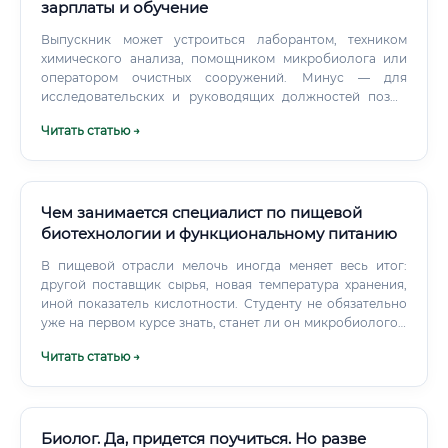
зарплаты и обучение
Выпускник может устроиться лаборантом, техником
химического анализа, помощником микробиолога или
оператором очистных сооружений. Минус — для
исследовательских и руководящих должностей позже
потребуется высшее образование. Студент изучает
Читать статью →
биологию, химию, экологию, методы анализа и основы
технологий очистки.
Чем занимается специалист по пищевой
биотехнологии и функциональному питанию
В пищевой отрасли мелочь иногда меняет весь итог:
другой поставщик сырья, новая температура хранения,
иной показатель кислотности. Студенту не обязательно
уже на первом курсе знать, станет ли он микробиологом
или разработчиком спортивного питания. Полезнее
Читать статью →
получить широкую базу, попробовать лабораторные
практикумы и пройти стажировку.
Биолог. Да, придется поучиться. Но разве