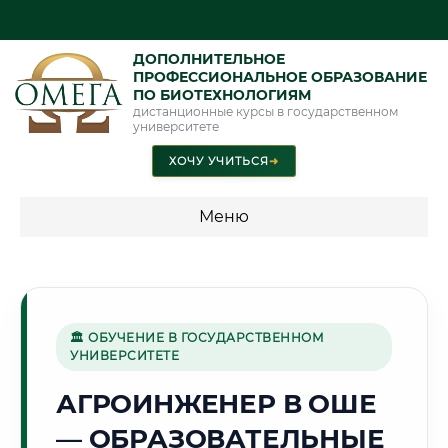
ДОПОЛНИТЕЛЬНОЕ
ПРОФЕССИОНАЛЬНОЕ ОБРАЗОВАНИЕ
ПО БИОТЕХНОЛОГИЯМ
дистанционные курсы в государственном
университете
ХОЧУ УЧИТЬСЯ
➜
Меню
💰 ПРОГРАММЫ И СТОИМОСТЬ
Стоимость по программам обучения "Биотехнологии"
🏛 ОБУЧЕНИЕ В ГОСУДАРСТВЕННОМ
УНИВЕРСИТЕТЕ
🌄
АГРОИНЖЕНЕР В ОШЕ
— ОБРАЗОВАТЕЛЬНЫЕ
Г. ОШ