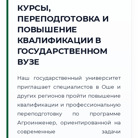
Точное местное время:
КУРСЫ,
08:37:17
ПЕРЕПОДГОТОВКА И
Пятница, 7 Августа
ПОВЫШЕНИЕ
2026 г.
КВАЛИФИКАЦИИ В
+25°C
Погода в г. Ош:
☀️
,
Ясно
ГОСУДАРСТВЕННОМ
🌅 Восход:
06:11
🌇 Закат:
20:17
Световой день:
14 ч. 6 мин.
ВУЗЕ
📍 Региональная справка
г. Ош
Наш государственный университет
Субъект:
Кыргызская Республика
приглашает специалистов в Оше и
Тел. код:
+996 (3222)
других регионов пройти повышение
Почтовые индексы:
714000–714025
квалификации и профессиональную
Часовой пояс:
UTC+6
переподготовку по программе
Формат учебы:
Дистанционно
Агроинженер, ориентированной на
современные задачи
🗺️ Зона обслуживания: г. Ош