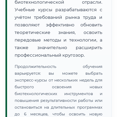
биотехнологической отрасли.
Учебные курсы разрабатываются с
учётом требований рынка труда и
позволяют эффективно обновить
теоретические знания, освоить
🚚
Расчет логистики оригиналов:
передовые методы и технологии, а
• Маршрут транзита:
~1 778 км
• Экспресс-доставка СДЭК / Почтой:
3–4 рабочих дня
также значительно расширить
профессиональный кругозор.
📜 Документы и аккредитация
ФИС ФРДО
Продолжительность обучения
варьируется: вы можете выбрать
экспресс-курсы от нескольких недель для
🔍
Нажмите на документ для увеличения и просмотра
быстрого освоения новых
биотехнологических инструментов и
повышения результативности работы или
остановиться на длительных программах
до 6 месяцев, чтобы освоить новую