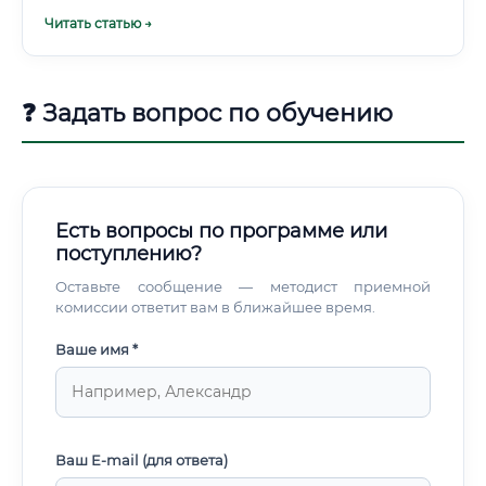
💰 Одним из главных вопросов для тех, кто рассматривает
продукт "хорошие" бактерии, которые занимают все
Читать статью →
эту специальность, является уровень дохода.
место. Это превентивный, а не реактивный подход к
безопасности и качеству.
❓ Задать вопрос по обучению
Есть вопросы по программе или
поступлению?
Оставьте сообщение — методист приемной
комиссии ответит вам в ближайшее время.
Ваше имя *
Ваш E-mail (для ответа)