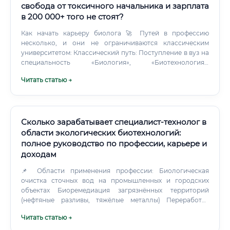
свобода от токсичного начальника и зарплата
в 200 000+ того не стоят?
Как начать карьеру биолога 🚀 Путей в профессию
несколько, и они не ограничиваются классическим
университетом: Классический путь: Поступление в вуз на
специальность «Биология», «Биотехнология»,
«Биохимия», «Экология» (бакалавриат 4 года +
Читать статью →
магистратура 2 года) Практика в лаборатории во время
учёбы Участие в научных конференциях и грантовых
проектах Трудоустройство через кафедру или по
рекомендации Альтернативный путь (через курсы):
Пройти профессиональные курсы по выбранной
Сколько зарабатывает специалист-технолог в
специализации (молекулярная биология,
области экологических биотехнологий:
биоинформатика и т.д.) Получить дополнительное
полное руководство по профессии, карьере и
образование (ДПО) Участвовать в волонтёрских и
доходам
стажировочных программах Собрать портфолио
(проекты, публикации, сертификаты) Трудоустроиться на
📌 Области применения профессии: Биологическая
позицию ассистента или лаборанта ⚠️ Для ряда позиций
очистка сточных вод на промышленных и городских
(например, в клинических лабораториях) обязательно
объектах Биоремедиация загрязнённых территорий
наличие профильного диплома. Для биоинформатики,
(нефтяные разливы, тяжёлые металлы) Переработка
экоконсультирования и ряда других направлений
органических отходов методами биогазификации и
Читать статью →
достаточно курсов + практического опыта. Какие
компостирования Производство биопрепаратов для
документы нужны для трудоустройства 📋 Стандартный
охраны окружающей среды Разработка экологических