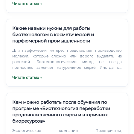
Читать статью →
производственной линии Должностные обязанности
специалиста биохимического производства
многогранны и зависят от конкретного предприятия и
занимаемой позиции, однако можно выделить основной
пул задач: Контроль технологического процесса:
Какие навыки нужны для работы
Мониторинг ключевых параметров культивирования: pH,
биотехнологом в косметической и
температура, аэрация, концентрация питательных
парфюмерной промышленности
веществ и метаболитов в режиме реального времени.
Управление работой биореакторов, сепараторов,
Для парфюмерии интерес представляет производство
хроматографических колонок и другого сложного
молекул, которые сложно или дорого выделять из
оборудования.
растений. Биотехнологический метод не всегда
полностью заменяет натуральное сырьё. Иногда он
дополняет его и помогает снизить давление на редкие
Читать статью →
виды растений.
Кем можно работать после обучения по
программе «Биотехнология переработки
продовольственного сырья и вторичных
биоресурсов»
Экологические компании Предприятия,