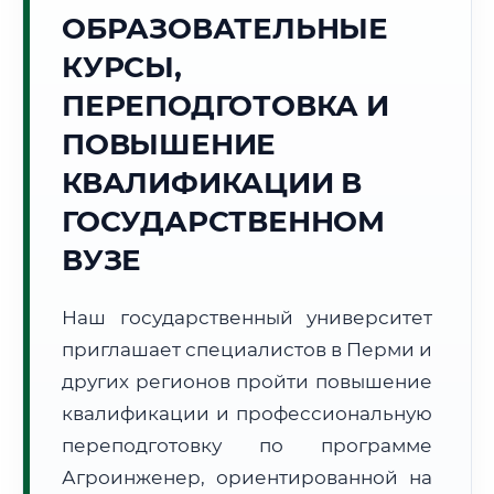
Точное местное время:
ОБРАЗОВАТЕЛЬНЫЕ
13:10:49
КУРСЫ,
Воскресенье, 9 Августа
ПЕРЕПОДГОТОВКА И
2026 г.
ПОВЫШЕНИЕ
+24°C
Погода в г. Пермь:
☁️
,
Пасмурно
КВАЛИФИКАЦИИ В
🌅 Восход:
05:25
🌇 Закат:
21:15
Световой день:
15 ч. 50 мин.
ГОСУДАРСТВЕННОМ
ВУЗЕ
📍 Региональная справка
г. Пермь
Субъект:
Пермский край
Наш государственный университет
Тел. код:
+7 (342)
приглашает специалистов в Перми и
Почтовые индексы:
614000–614999
других регионов пройти повышение
Часовой пояс:
МСК+2 (UTC+5)
квалификации и профессиональную
Формат учебы:
Дистанционно
переподготовку по программе
Агроинженер, ориентированной на
🗺️ Зона обслуживания: г. Пермь