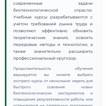
современные задачи
биотехнологической отрасли.
Учебные курсы разрабатываются с
учётом требований рынка труда и
позволяют эффективно обновить
🚚
Расчет логистики оригиналов:
• Маршрут транзита:
теоретические знания, освоить
~1 658 км
• Экспресс-доставка СДЭК / Почтой:
2–3 рабочих дня
передовые методы и технологии, а
также значительно расширить
📜 Документы и аккредитация
ФИС ФРДО
профессиональный кругозор.
Продолжительность обучения
🔍
Нажмите на документ для увеличения и просмотра
варьируется: вы можете выбрать
экспресс-курсы от нескольких недель для
быстрого освоения новых
биотехнологических инструментов и
повышения результативности работы или
остановиться на длительных программах