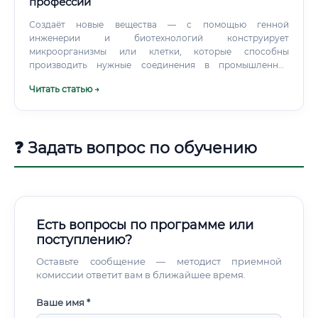
профессии
Создаёт новые вещества — с помощью генной
инженерии и биотехнологий конструирует
микроорганизмы или клетки, которые способны
производить нужные соединения в промышленных
количествах. Разрабатывает технологии производства —
Читать статью →
думает о том, как наладить выпуск БАВ в больших
объёмах с минимальными затратами и максимальным
качеством.
❓ Задать вопрос по обучению
Есть вопросы по программе или
поступлению?
Оставьте сообщение — методист приемной
комиссии ответит вам в ближайшее время.
Ваше имя *