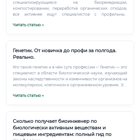
специализирующиеся на биоремедиации,
компостировании, переработке органических отходов,
всё активнее ищут специалистов с профильным
образованием. Государственный сектор
Читать статью →
Роспотребнадзор, Россельхознадзор, региональные
органы контроля в сфере пищевой безопасности — здесь
тоже нужны люди, понимающие биотехнологические
процессы.
Генетик. От новичка до профи за полгода.
Реально.
Кто такой генетик и в чём суть профессии ✅ Генетик — это
специалист в области биологической науки, изучающий
законы наследственности и изменчивости организмов на
молекулярном, клеточном и организменном уровнях. Эта
профессия находится на пересечении медицины,
Читать статью →
биологии, биохимии и информационных технологий, что
делает её одной из наиболее многогранных и
интеллектуально насыщенных в современном научном
мире. Суть работы генетика состоит в исследовании
структуры ДНК, механизмов передачи генетической
Сколько получает биоинженер по
информации от родителей к потомству, а также в
биологически активным веществам и
выявлении генетических мутаций, которые могут
пищевым ингредиентам: полный гид по
приводить к различным заболеваниям.