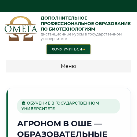
ДОПОЛНИТЕЛЬНОЕ
ПРОФЕССИОНАЛЬНОЕ ОБРАЗОВАНИЕ
ПО БИОТЕХНОЛОГИЯМ
дистанционные курсы в государственном
университете
ХОЧУ УЧИТЬСЯ
➜
Меню
💰 ПРОГРАММЫ И СТОИМОСТЬ
Стоимость по программам обучения "Биотехнологии"
🏛 ОБУЧЕНИЕ В ГОСУДАРСТВЕННОМ
УНИВЕРСИТЕТЕ
🌄
АГРОНОМ В ОШЕ —
ОБРАЗОВАТЕЛЬНЫЕ
Г. ОШ