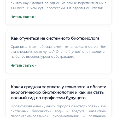
синтез наук делает ее одной из самых перспективных в
XXI веке. В чем суть профессии: От отдельной клетки к
целостной системе Ключевое слово в названии
Читать статью →
профессии — «системный».
Как отучиться на системного биотехнолога
Сравнительная таблица смежных специальностей Чем
эта специальность лучше? Она не "лучше", она находится
на более высоком уровне абстракции.
Читать статью →
Какая средняя зарплата у технолога в области
экологических биотехнологий и как им стать:
полный гид по профессии будущего
Проектированием «умных» городов с интегрированными
системами биоочистки воды и воздуха. Развитием
персонализированной биоремедиации – созданием