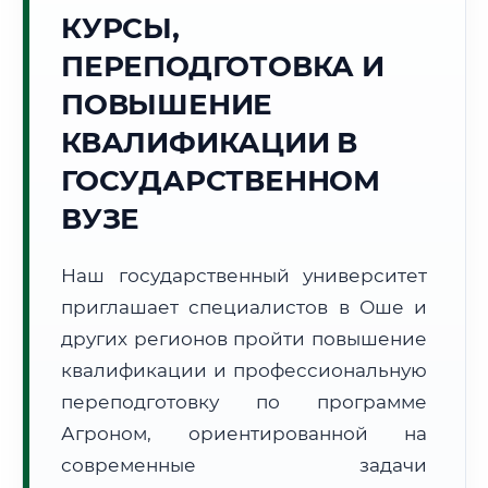
Точное местное время:
КУРСЫ,
07:46:44
ПЕРЕПОДГОТОВКА И
Суббота, 8 Августа
ПОВЫШЕНИЕ
2026 г.
КВАЛИФИКАЦИИ В
+23°C
Погода в г. Ош:
☀️
,
Ясно
ГОСУДАРСТВЕННОМ
🌅 Восход:
06:12
🌇 Закат:
20:16
Световой день:
14 ч. 4 мин.
ВУЗЕ
📍 Региональная справка
г. Ош
Наш государственный университет
Субъект:
Кыргызская Республика
приглашает специалистов в Оше и
Тел. код:
+996 (3222)
других регионов пройти повышение
Почтовые индексы:
714000–714025
квалификации и профессиональную
Часовой пояс:
UTC+6
переподготовку по программе
Формат учебы:
Дистанционно
Агроном, ориентированной на
современные задачи
🗺️ Зона обслуживания: г. Ош