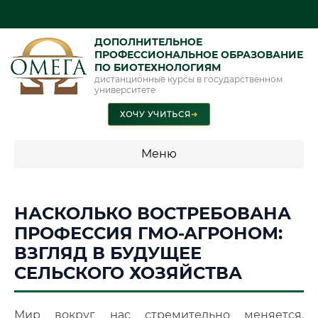
ДОПОЛНИТЕЛЬНОЕ
ПРОФЕССИОНАЛЬНОЕ ОБРАЗОВАНИЕ
ПО БИОТЕХНОЛОГИЯМ
дистанционные курсы в государственном
университете
ХОЧУ УЧИТЬСЯ
➜
Меню
💰 ПРОГРАММЫ И СТОИМОСТЬ
НАСКОЛЬКО ВОСТРЕБОВАНА
Стоимость по программам обучения "Биотехнологии"
ПРОФЕССИЯ ГМО-АГРОНОМ:
ВЗГЛЯД В БУДУЩЕЕ
СЕЛЬСКОГО ХОЗЯЙСТВА
📜 Документы и аккредитация
ФИС ФРДО
Мир вокруг нас стремительно меняется.