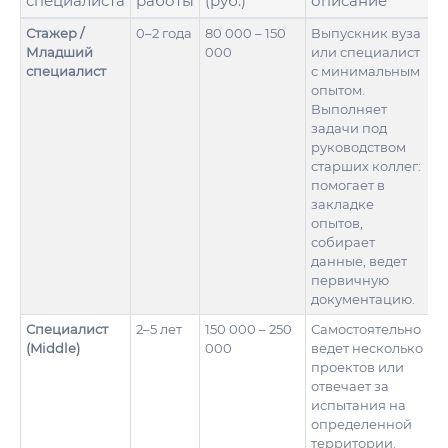
специалиста
работы
(руб.)*
описание
Стажер /
0–2 года
80 000 – 150
Выпускник вуза
Младший
000
или специалист
специалист
с минимальным
опытом.
Выполняет
задачи под
руководством
старших коллег:
помогает в
закладке
опытов,
собирает
данные, ведет
первичную
документацию.
Специалист
2–5 лет
150 000 – 250
Самостоятельно
(Middle)
000
ведет несколько
проектов или
отвечает за
испытания на
определенной
территории.