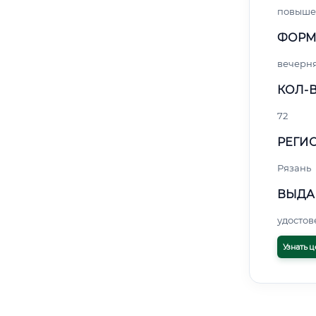
повыше
ФОРМ
вечерн
КОЛ-В
72
РЕГИО
Рязань
ВЫДА
удосто
Узнать ц