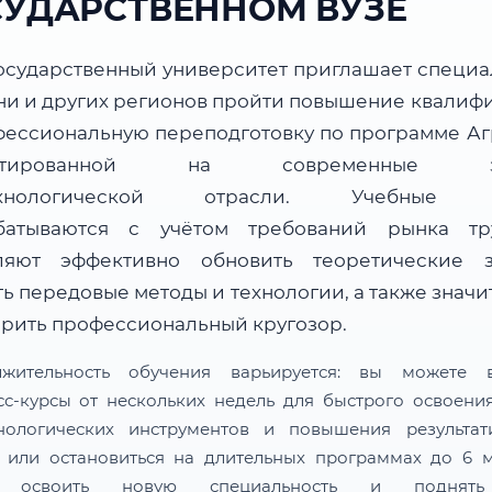
СУДАРСТВЕННОМ ВУЗЕ
осударственный университет приглашает специа
ани и других регионов пройти повышение квалиф
фессиональную переподготовку по программе Аг
ентированной на современные за
ехнологической отрасли. Учебные 
батываются с учётом требований рынка т
ляют эффективно обновить теоретические з
ь передовые методы и технологии, а также знач
рить профессиональный кругозор.
лжительность обучения варьируется: вы можете в
сс-курсы от нескольких недель для быстрого освоени
нологических инструментов и повышения результат
 или остановиться на длительных программах до 6 м
 освоить новую специальность и поднят