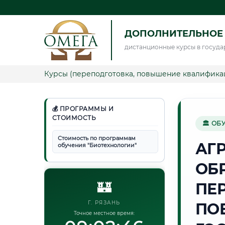
ДОПОЛНИТЕЛЬНОЕ
дистанционные курсы в госуда
Курсы (переподготовка, повышение квалифика
💰 ПРОГРАММЫ И
СТОИМОСТЬ
🏛 ОБ
Стоимость по программам
АГ
обучения "Биотехнологии"
ОБ
🏰
ПЕ
Г. РЯЗАНЬ
ПО
Точное местное время: