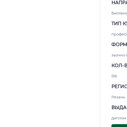
НАПР
Биотех
ТИП К
профес
ФОРМ
заочно
КОЛ-В
516
РЕГИО
Рязань
ВЫДА
диплом 