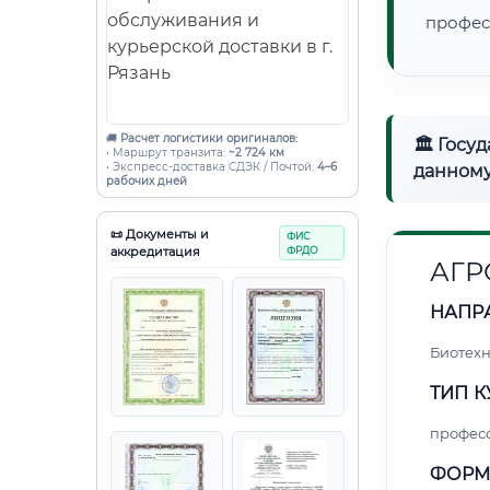
профес
🚚
Расчет логистики оригиналов:
🏛 Госу
• Маршрут транзита:
~2 724 км
• Экспресс-доставка СДЭК / Почтой:
4–6
данному
рабочих дней
📜 Документы и
ФИС
аккредитация
ФРДО
АГ
НАПР
Биотех
ТИП К
профес
ФОРМ