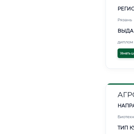
РЕГИО
Рязань
ВЫДА
диплом 
Узнать ц
АГ
НАПР
Биотех
ТИП К