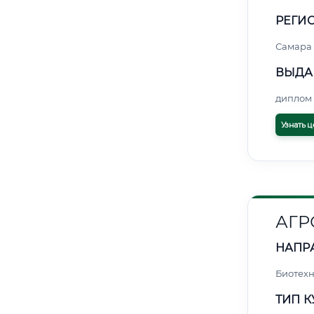
РЕГИО
Самара
ВЫДА
диплом 
Узнать ц
АГ
НАПР
Биотех
ТИП К