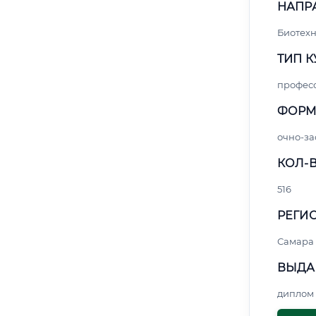
НАПР
Биотех
ТИП К
профес
ФОРМ
очно-за
КОЛ-В
516
РЕГИО
Самара
ВЫДА
диплом 