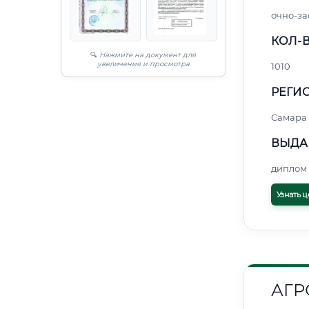
очно-за
КОЛ-В
🔍
Нажмите на документ для
увеличения и просмотра
1010
РЕГИО
Самара
ВЫДА
диплом 
Узнать ц
АГ