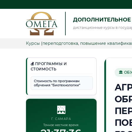
ДОПОЛНИТЕЛЬНОЕ
дистанционные курсы в госуда
Курсы (переподготовка, повышение квалифика
💰 ПРОГРАММЫ И
СТОИМОСТЬ
🏛 ОБ
Стоимость по программам
АГ
обучения "Биотехнологии"
ОБ
🌉
ПЕ
Г. САМАРА
ПО
Точное местное время: