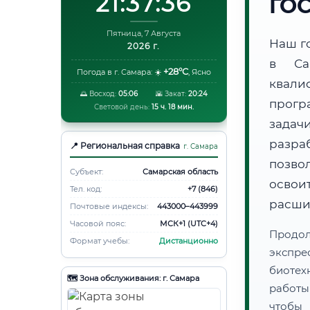
21:37:37
ГО
Пятница, 7 Августа
Наш г
2026 г.
в Са
+28°C
Погода в г. Самара:
☀️
,
Ясно
квали
🌅 Восход:
05:06
🌇 Закат:
20:24
прогр
Световой день:
15 ч. 18 мин.
задач
разра
📍 Региональная справка
г. Самара
позво
Субъект:
Самарская область
освоит
Тел. код:
+7 (846)
расши
Почтовые индексы:
443000–443999
Часовой пояс:
МСК+1 (UTC+4)
Продо
Формат учебы:
Дистанционно
экспре
биотех
🗺️ Зона обслуживания: г. Самара
работы
чтобы