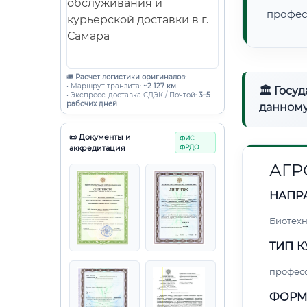
профес
🚚
Расчет логистики оригиналов:
• Маршрут транзита:
~2 127 км
🏛 Госу
• Экспресс-доставка СДЭК / Почтой:
3–5
рабочих дней
данному
📜 Документы и
ФИС
аккредитация
ФРДО
АГ
НАПР
Биотех
ТИП К
профес
ФОРМ