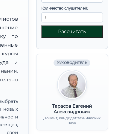
Количество слушателей:
листов
шение
Рассчитать
вку по
менные
 курсы
руда и
РУКОВОДИТЕЛЬ
нания,
ительно
ыбрать
Тарасов Евгений
я новых
Александрович
ивности
Доцент, кандидат технических
наук
есяцев,
ь свой