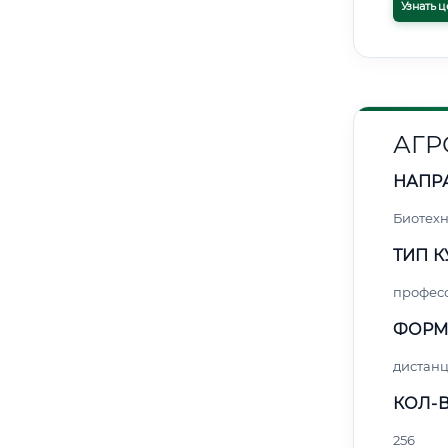
Узнать ц
АГ
НАПР
Биотех
ТИП К
профес
ФОРМ
дистан
КОЛ-В
256