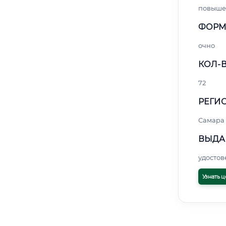
повыше
ФОРМ
очно
КОЛ-В
72
РЕГИО
Самара
ВЫДА
удосто
Узнать ц