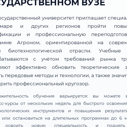
СУДАРСТВЕННОМ ВУЗЕ
осударственный университет приглашает специа
маре и других регионов пройти повы
фикации и профессиональную переподгото
амме Агроном, ориентированной на совре
и биотехнологической отрасли. Учебные
батываются с учётом требований рынка т
ляют эффективно обновить теоретические з
ь передовые методы и технологии, а также знач
рить профессиональный кругозор.
лжительность обучения варьируется: вы можете в
сс-курсы от нескольких недель для быстрого освоени
нологических инструментов и повышения результат
 или остановиться на длительных программах до 6 м
 освоить новую специальность и поднят