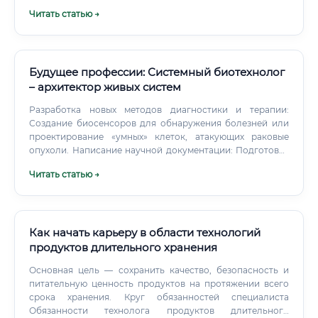
Читать статью →
Будущее профессии: Системный биотехнолог
– архитектор живых систем
Разработка новых методов диагностики и терапии:
Создание биосенсоров для обнаружения болезней или
проектирование «умных» клеток, атакующих раковые
опухоли. Написание научной документации: Подготовка
отчетов, научных статей, патентов и презентаций.
Читать статью →
Междисциплинарное взаимодействие: Постоянная
работа в команде с молекулярными биологами,
программистами, химиками и инженерами.
Как начать карьеру в области технологий
продуктов длительного хранения
Основная цель — сохранить качество, безопасность и
питательную ценность продуктов на протяжении всего
срока хранения. Круг обязанностей специалиста
Обязанности технолога продуктов длительного