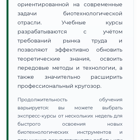
ориентированной на современные
задачи биотехнологической
отрасли. Учебные курсы
разрабатываются с учётом
требований рынка труда и
🚚
Расчет логистики оригиналов:
• Маршрут транзита:
позволяют эффективно обновить
~2 166 км
• Экспресс-доставка СДЭК / Почтой:
3–5 рабочих дней
теоретические знания, освоить
передовые методы и технологии, а
📜 Документы и аккредитация
ФИС ФРДО
также значительно расширить
профессиональный кругозор.
🔍
Нажмите на документ для увеличения и просмотра
Продолжительность обучения
варьируется: вы можете выбрать
экспресс-курсы от нескольких недель для
быстрого освоения новых
биотехнологических инструментов и