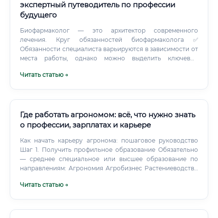
экспертный путеводитель по профессии
будущего
Биофармаколог — это архитектор современного
лечения. Круг обязанностей биофармаколога ✅
Обязанности специалиста варьируются в зависимости от
места работы, однако можно выделить ключевые
направления: В научно-исследовательской среде:
Читать статью →
Проведение доклинических исследований на клеточных
культурах и лабораторных животных Разработка и
валидация аналитических методов Изучение механизмов
действия новых молекул Публикация научных статей и
подготовка отчётов В фармацевтической
Где работать агрономом: всё, что нужно знать
промышленности: Разработка лекарственных форм с
о профессии, зарплатах и карьере
учётом биодоступности Контроль качества
Как начать карьеру агронома: пошаговое руководство
биологических препаратов Участие в клинических
Шаг 1. Получить профильное образование Обязательно
испытаниях (I–IV фазы) Взаимодействие с регуляторными
— среднее специальное или высшее образование по
органами (Росздравнадзор, EMA, FDA) В клинических
направлениям: Агрономия Агробизнес Растениеводство
организациях: Фармакокинетическое моделирование
Почвоведение и агрохимия Вузы: Тимирязевская
для подбора дозировки Терапевтический лекарственный
Читать статью →
академия (МСХА), КубГАУ, Саратовский ГАУ, Алтайский
мониторинг Консультирование врачей по вопросам
ГАУ, Уральский ГАУ и др.
применения препаратов В регуляторной сфере:
Экспертиза досье на лекарственные препараты Оценка
биоэквивалентности дженериков Разработка