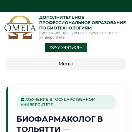
ДОПОЛНИТЕЛЬНОЕ
ПРОФЕССИОНАЛЬНОЕ ОБРАЗОВАНИЕ
ПО БИОТЕХНОЛОГИЯМ
дистанционные курсы в государственном
университете
ХОЧУ УЧИТЬСЯ
➜
Меню
💰 ПРОГРАММЫ И СТОИМОСТЬ
Стоимость по программам обучения "Биотехнологии"
🏛 ОБУЧЕНИЕ В ГОСУДАРСТВЕННОМ
УНИВЕРСИТЕТЕ
🚗
БИОФАРМАКОЛОГ В
ТОЛЬЯТТИ —
Г. ТОЛЬЯТТИ