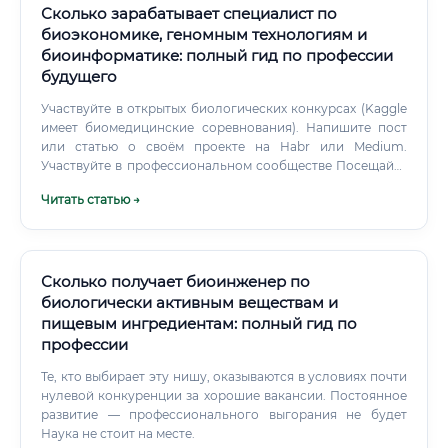
Сколько зарабатывает специалист по
нормативной документации Какие навыки и знания
необходимы 🎯 Биофармаколог должен обладать
биоэкономике, геномным технологиям и
широким спектром компетенций — как технических, так и
биоинформатике: полный гид по профессии
аналитических: ⚠️ Особо ценится способность мыслить
будущего
системно — понимать, как изменение одного параметра
молекулы влечёт каскад биологических эффектов.
Участвуйте в открытых биологических конкурсах (Kaggle
имеет биомедицинские соревнования). Напишите пост
или статью о своём проекте на Habr или Medium.
Участвуйте в профессиональном сообществе Посещайте
конференции (ECCB, ISMB, отечественные
Читать статью →
биоинформатические форумы) Вступайте в
профессиональные ассоциации Общайтесь в телеграм-
каналах биоинформатиков Участвуйте в хакатонах и
биоинформатических марафонах Шаг 7.
Сколько получает биоинженер по
биологически активным веществам и
пищевым ингредиентам: полный гид по
профессии
Те, кто выбирает эту нишу, оказываются в условиях почти
нулевой конкуренции за хорошие вакансии. Постоянное
развитие — профессионального выгорания не будет
Наука не стоит на месте.