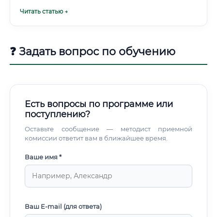
хранения включают: Разработка и оптимизация
Читать статью →
технологических процессов: Создание новых и
совершенствование существующих методов обработки и
хранения продуктов.
❓ Задать вопрос по обучению
Есть вопросы по программе или
поступлению?
Оставьте сообщение — методист приемной
комиссии ответит вам в ближайшее время.
Ваше имя *
Ваш E-mail (для ответа)