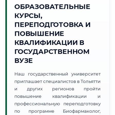
Точное местное время:
ОБРАЗОВАТЕЛЬНЫЕ
21:36:07
КУРСЫ,
Пятница, 7 Августа
ПЕРЕПОДГОТОВКА И
2026 г.
ПОВЫШЕНИЕ
+31°C
Погода в г. Тольятти:
🌤️
,
Преимущественно ясно
КВАЛИФИКАЦИИ В
🌅 Восход:
05:08
🌇 Закат:
20:28
Световой день:
15 ч. 20 мин.
ГОСУДАРСТВЕННОМ
ВУЗЕ
📍 Региональная справка
г. Тольятти
Субъект:
Самарская область
Наш государственный университет
Тел. код:
+7 (8482)
приглашает специалистов в Тольятти
Почтовые индексы:
445000–445999
и других регионов пройти
Часовой пояс:
МСК+1 (UTC+4)
повышение квалификации и
Формат учебы:
Дистанционно
профессиональную переподготовку
по программе Биофармаколог,
🗺️ Зона обслуживания: г. Тольятти