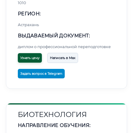
1010
РЕГИОН:
Астрахань
ВЫДАВАЕМЫЙ ДОКУМЕНТ:
🚚
Расчет логистики оригиналов:
• Маршрут транзита:
диплом о профессиональной переподготовке
~2 607 км
• Экспресс-доставка СДЭК / Почтой:
4–6 рабочих дней
Узнать цену
Написать в Max
📜 Документы и аккредитация
ФИС ФРДО
Задать вопрос в Telegram
🔍
Нажмите на документ для увеличения и просмотра
БИОТЕХНОЛОГИЯ
НАПРАВЛЕНИЕ ОБУЧЕНИЯ: