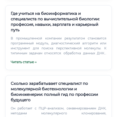
Где учиться на биоинформатика и
специалиста по вычислительной биологии:
профессия, навыки, зарплата и карьерный
путь
В промышленной компании результатом становится
программный модуль, диагностический алгоритм или
инструмент для поиска перспективной молекулы. К
типичным задачам относятся: обработка данных ДНК-,
РНК- и белкового секвенирования; поиск мутаций и
Читать статью →
других генетических вариантов; сравнение геномов
разных организмов; анализ экспрессии генов; изучение
взаимодействия белков; моделирование биологических
процессов; классификация клеток по молекулярным
признакам; разработка алгоритмов для диагностики;
Сколько зарабатывает специалист по
поиск мишеней для лекарственных препаратов; создание
молекулярной биотехнологии и
воспроизводимых аналитических процессов.
биоинженерии: полный гид по профессии
будущего
Он работает с ПЦР-анализом, секвенированием ДНК,
методами молекулярного клонирования,