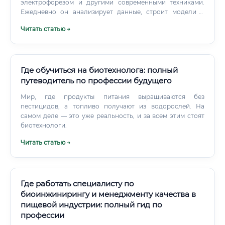
электрофорезом и другими современными техниками.
Ежедневно он анализирует данные, строит модели и
делает выводы, которые ложатся в основу новых
Читать статью →
разработок. Генетическое конструирование Одна из
ключевых задач — создание рекомбинантных ДНК-
конструкций.
Где обучиться на биотехнолога: полный
путеводитель по профессии будущего
Мир, где продукты питания выращиваются без
пестицидов, а топливо получают из водорослей. На
самом деле — это уже реальность, и за всем этим стоят
биотехнологи.
Читать статью →
Где работать специалисту по
биоинжинирингу и менеджменту качества в
пищевой индустрии: полный гид по
профессии