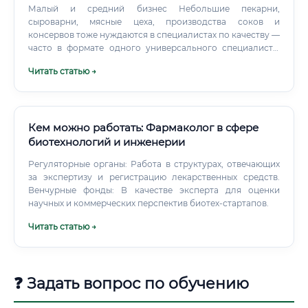
Малый и средний бизнес Небольшие пекарни,
сыроварни, мясные цеха, производства соков и
консервов тоже нуждаются в специалистах по качеству —
часто в формате одного универсального специалиста,
который совмещает функции технолога, микробиолога и
Читать статью →
менеджера качества. Здесь меньше бюрократии, больше
ответственности и разнообразия задач.
Кем можно работать: Фармаколог в сфере
биотехнологий и инженерии
Регуляторные органы: Работа в структурах, отвечающих
за экспертизу и регистрацию лекарственных средств.
Венчурные фонды: В качестве эксперта для оценки
научных и коммерческих перспектив биотех-стартапов.
Читать статью →
❓ Задать вопрос по обучению