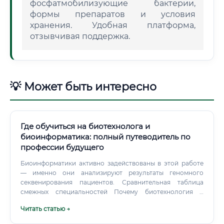
фосфатмобилизующие бактерии,
формы препаратов и условия
хранения. Удобная платформа,
отзывчивая поддержка.
💡 Может быть интересно
Где обучиться на биотехнолога и
биоинформатика: полный путеводитель по
профессии будущего
Биоинформатики активно задействованы в этой работе
— именно они анализируют результаты геномного
секвенирования пациентов. Сравнительная таблица
смежных специальностей Почему биотехнология и
биоинформатика лучше других направлений Это
Читать статью →
закономерный вопрос: зачем выбирать именно эти
специальности среди огромного числа других?