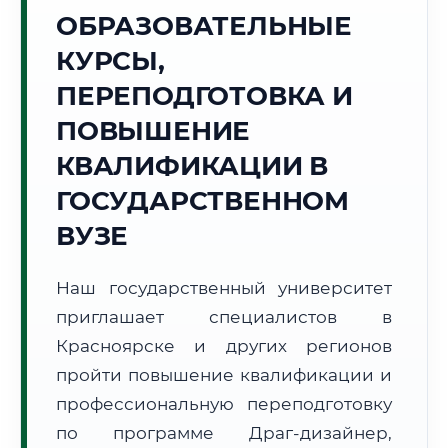
Точное местное время:
ОБРАЗОВАТЕЛЬНЫЕ
10:14:43
КУРСЫ,
Понедельник, 10 Августа
ПЕРЕПОДГОТОВКА И
2026 г.
ПОВЫШЕНИЕ
+17°C
Погода в г. Красноярск:
🌤️
,
Преимущественно ясно
КВАЛИФИКАЦИИ В
🌅 Восход:
05:09
🌇 Закат:
20:38
Световой день:
15 ч. 29 мин.
ГОСУДАРСТВЕННОМ
ВУЗЕ
📍 Региональная справка
г. Красноярск
Субъект:
Красноярский край
Наш государственный университет
Тел. код:
+7 (391)
приглашает специалистов в
Почтовые индексы:
660000–660999
Красноярске и других регионов
Часовой пояс:
МСК+4 (UTC+7)
пройти повышение квалификации и
Формат учебы:
Дистанционно
профессиональную переподготовку
по программе Драг-дизайнер,
🗺️ Зона обслуживания: г. Красноярск