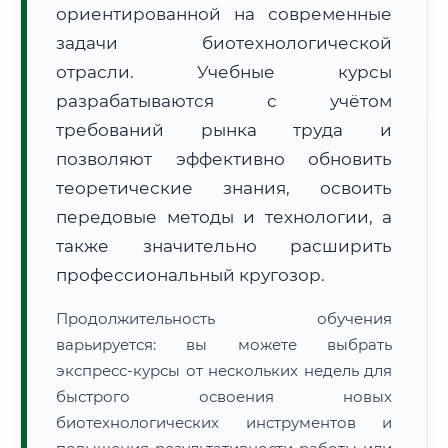
ориентированной на современные
задачи биотехнологической
отрасли. Учебные курсы
разрабатываются с учётом
требований рынка труда и
🚚
Расчет логистики оригиналов:
• Маршрут транзита:
позволяют эффективно обновить
~638 км
• Экспресс-доставка СДЭК / Почтой:
1–2 рабочих дня
теоретические знания, освоить
передовые методы и технологии, а
📜 Документы и аккредитация
ФИС ФРДО
также значительно расширить
профессиональный кругозор.
🔍
Нажмите на документ для увеличения и просмотра
Продолжительность обучения
варьируется: вы можете выбрать
экспресс-курсы от нескольких недель для
быстрого освоения новых
биотехнологических инструментов и