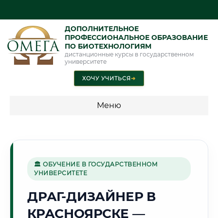
ДОПОЛНИТЕЛЬНОЕ
ПРОФЕССИОНАЛЬНОЕ ОБРАЗОВАНИЕ
ПО БИОТЕХНОЛОГИЯМ
дистанционные курсы в государственном
университете
ХОЧУ УЧИТЬСЯ
➜
Меню
💰 ПРОГРАММЫ И СТОИМОСТЬ
Стоимость по программам обучения "Биотехнологии"
🏛 ОБУЧЕНИЕ В ГОСУДАРСТВЕННОМ
УНИВЕРСИТЕТЕ
🌲
ДРАГ-ДИЗАЙНЕР В
КРАСНОЯРСКЕ —
Г. КРАСНОЯРСК