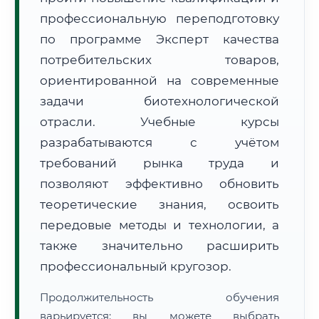
профессиональную переподготовку
по программе Эксперт качества
потребительских товаров,
ориентированной на современные
задачи биотехнологической
🚚
Расчет логистики оригиналов:
• Маршрут транзита:
~2 221 км
отрасли. Учебные курсы
• Экспресс-доставка СДЭК / Почтой:
3–5 рабочих дней
разрабатываются с учётом
📜 Документы и аккредитация
ФИС ФРДО
требований рынка труда и
позволяют эффективно обновить
теоретические знания, освоить
🔍
Нажмите на документ для увеличения и просмотра
передовые методы и технологии, а
также значительно расширить
профессиональный кругозор.
Продолжительность обучения
варьируется: вы можете выбрать