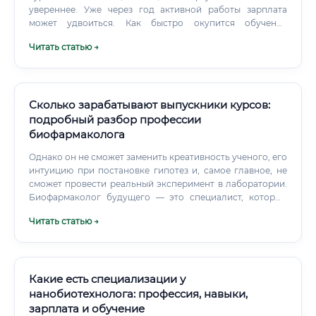
увереннее. Уже через год активной работы зарплата
может удвоиться. Как быстро окупится обучение
Рассмотрим на конкретном примере.
Читать статью →
Сколько зарабатывают выпускники курсов:
подробный разбор профессии
биофармаколога
Однако он не сможет заменить креативность ученого, его
интуицию при постановке гипотез и, самое главное, не
сможет провести реальный эксперимент в лаборатории.
Биофармаколог будущего — это специалист, который
умеет эффективно использовать ИИ в своей работе.
Читать статью →
Перспективы через 10 лет: Через десятилетие
биофармакологи будут еще теснее интегрированы с
биоинформатиками и специалистами по Data Science.
Какие есть специализации у
нанобиотехнолога: профессия, навыки,
зарплата и обучение