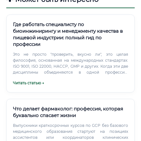
Где работать специалисту по
биоинжинирингу и менеджменту качества в
пищевой индустрии: полный гид по
профессии
Это не просто "проверить, вкусно ли", это целая
философия, основанная на международных стандартах:
ISO 9001, ISO 22000, HACCP, GMP и других. Когда эти две
дисциплины объединяются в одной профессии,
получается редкий и очень востребованный специалист.
Читать статью →
Он не просто понимает, что происходит на
молекулярном уровне с продуктом, но и умеет выстроить
систему, которая гарантирует стабильное качество на
каждом этапе производства.
Что делает фармаколог: профессия, которая
буквально спасает жизни
Выпускники краткосрочных курсов по GCP без базового
медицинского образования стартуют на позициях
ассистентов или координаторов клинических