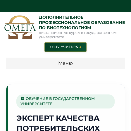
ДОПОЛНИТЕЛЬНОЕ
ПРОФЕССИОНАЛЬНОЕ ОБРАЗОВАНИЕ
ПО БИОТЕХНОЛОГИЯМ
дистанционные курсы в государственном
университете
ХОЧУ УЧИТЬСЯ
➜
Меню
💰 ПРОГРАММЫ И СТОИМОСТЬ
Стоимость по программам обучения "Биотехнологии"
🏛 ОБУЧЕНИЕ В ГОСУДАРСТВЕННОМ
УНИВЕРСИТЕТЕ
🌿
ЭКСПЕРТ КАЧЕСТВА
ПОТРЕБИТЕЛЬСКИХ
Г. ЧЕБОКСАРЫ