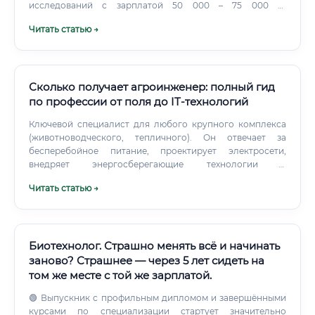
исследований с зарплатой 50 000 – 75 000 ₽.
Переподготовка стоимостью 100 000 ₽ при росте
Читать статью →
зарплаты на 40 000 ₽ в месяц окупается за 2–3 месяца.
Курсы по GCP ценой 40 000 ₽ при входе на рынок с нуля
— за 1 месяц работы.
Сколько получает агроинженер: полный гид
по профессии от поля до IT-технологий
Ключевой специалист для любого крупного комплекса
(животноводческого, тепличного). Он отвечает за
бесперебойное питание, проектирует электросети,
внедряет энергосберегающие технологии и
альтернативные источники энергии (солнечные панели,
Читать статью →
биогазовые установки).
Биотехнолог. Страшно менять всё и начинать
заново? Страшнее — через 5 лет сидеть на
том же месте с той же зарплатой.
🟢 Выпускник с профильным дипломом и завершёнными
курсами по специализации стартует значительно