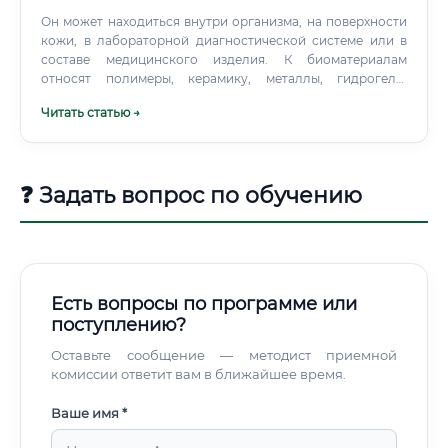
Он может находиться внутри организма, на поверхности
кожи, в лабораторной диагностической системе или в
составе медицинского изделия. К биоматериалам
относят полимеры, керамику, металлы, гидрогели,
композиты и материалы природного происхождения.
Читать статью →
Другие применяют в протезах, шовных материалах,
стоматологических конструкциях или системах доставки
лекарств.
❓ Задать вопрос по обучению
Есть вопросы по программе или
поступлению?
Оставьте сообщение — методист приемной
комиссии ответит вам в ближайшее время.
Ваше имя *