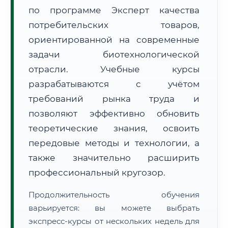
по программе Эксперт качества
потребительских товаров,
ориентированной на современные
задачи биотехнологической
отрасли. Учебные курсы
🚚
Расчет логистики оригиналов:
• Маршрут транзита:
~204 км
разрабатываются с учётом
• Экспресс-доставка СДЭК / Почтой:
1–2 рабочих дня
требований рынка труда и
📜 Документы и аккредитация
позволяют эффективно обновить
ФИС ФРДО
теоретические знания, освоить
передовые методы и технологии, а
также значительно расширить
🔍
Нажмите на документ для увеличения и просмотра
профессиональный кругозор.
Продолжительность обучения
варьируется: вы можете выбрать
экспресс-курсы от нескольких недель для