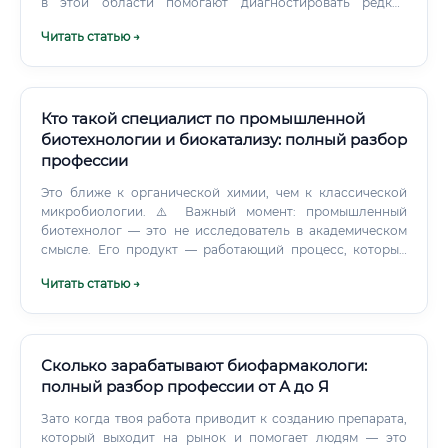
в этой области помогают диагностировать редкие
наследственные заболевания, разрабатывают
Читать статью →
персонализированные методы лечения рака, создают
генно-модифицированные культуры с улучшенными
характеристиками.
Кто такой специалист по промышленной
биотехнологии и биокатализу: полный разбор
профессии
Это ближе к органической химии, чем к классической
микробиологии. ⚠️ Важный момент: промышленный
биотехнолог — это не исследователь в академическом
смысле. Его продукт — работающий процесс, который
приносит деньги предприятию.
Читать статью →
Сколько зарабатывают биофармакологи:
полный разбор профессии от А до Я
Зато когда твоя работа приводит к созданию препарата,
который выходит на рынок и помогает людям — это