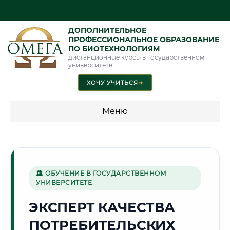
ДОПОЛНИТЕЛЬНОЕ
ПРОФЕССИОНАЛЬНОЕ ОБРАЗОВАНИЕ
ПО БИОТЕХНОЛОГИЯМ
дистанционные курсы в государственном
университете
ХОЧУ УЧИТЬСЯ
➜
Меню
💰 ПРОГРАММЫ И СТОИМОСТЬ
Стоимость по программам обучения "Биотехнологии"
🏛 ОБУЧЕНИЕ В ГОСУДАРСТВЕННОМ
УНИВЕРСИТЕТЕ
⛏️
ЭКСПЕРТ КАЧЕСТВА
ПОТРЕБИТЕЛЬСКИХ
Г. КЕМЕРОВО