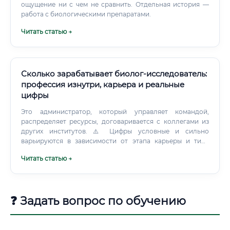
ощущение ни с чем не сравнить. Отдельная история —
работа с биологическими препаратами.
Читать статью →
Сколько зарабатывает биолог-исследователь:
профессия изнутри, карьера и реальные
цифры
Это администратор, который управляет командой,
распределяет ресурсы, договаривается с коллегами из
других институтов. ⚠️ Цифры условные и сильно
варьируются в зависимости от этапа карьеры и типа
организации. Специализации биолога-исследователя
Читать статью →
Биология — это не одна наука.
❓ Задать вопрос по обучению