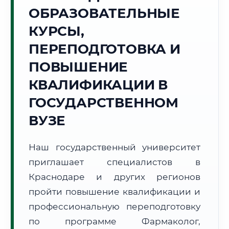
Точное местное время:
ОБРАЗОВАТЕЛЬНЫЕ
20:02:47
КУРСЫ,
Суббота, 8 Августа
ПЕРЕПОДГОТОВКА И
2026 г.
ПОВЫШЕНИЕ
+34°C
Погода в г. Краснодар:
⛅
,
Переменная облачность
КВАЛИФИКАЦИИ В
🌅 Восход:
05:17
🌇 Закат:
19:41
Световой день:
14 ч. 24 мин.
ГОСУДАРСТВЕННОМ
ВУЗЕ
📍 Региональная справка
г. Краснодар
Субъект:
Краснодарский край
Наш государственный университет
Тел. код:
+7 (861)
приглашает специалистов в
Почтовые индексы:
350000–350999
Краснодаре и других регионов
Часовой пояс:
МСК (UTC+3)
пройти повышение квалификации и
Формат учебы:
Дистанционно
профессиональную переподготовку
по программе Фармаколог,
🗺️ Зона обслуживания: г. Краснодар