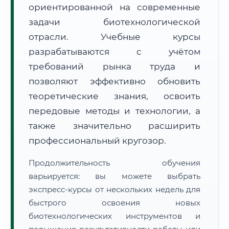
ориентированной на современные
задачи биотехнологической
отрасли. Учебные курсы
разрабатываются с учётом
требований рынка труда и
🚚
Расчет логистики оригиналов:
• Маршрут транзита:
позволяют эффективно обновить
~3 266 км
• Экспресс-доставка СДЭК / Почтой:
5–7 рабочих дней
теоретические знания, освоить
передовые методы и технологии, а
📜 Документы и аккредитация
ФИС ФРДО
также значительно расширить
профессиональный кругозор.
🔍
Нажмите на документ для увеличения и просмотра
Продолжительность обучения
варьируется: вы можете выбрать
экспресс-курсы от нескольких недель для
быстрого освоения новых
биотехнологических инструментов и