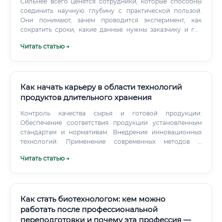
Сильнее всего ценятся сотрудники, которые способны
соединить научную глубину с практической пользой.
Они понимают, зачем проводится эксперимент, как
сократить сроки, какие данные нужны заказчику и где
находятся основные риски. Стоит ли выбирать
Читать статью →
профессию тем, кто хочет работать только с передовыми
технологиями?
Как начать карьеру в области технологий
продуктов длительного хранения
Контроль качества сырья и готовой продукции:
Обеспечение соответствия продукции установленным
стандартам и нормативам. Внедрение инновационных
технологий: Применение современных методов и
оборудования для повышения эффективности
Читать статью →
производства. Соблюдение санитарных норм и правил
безопасности: Гарантия безопасности производственных
процессов и продукции для потребителей.
Как стать биотехнологом: кем можно
работать после профессиональной
переподготовки и почему эта профессия —