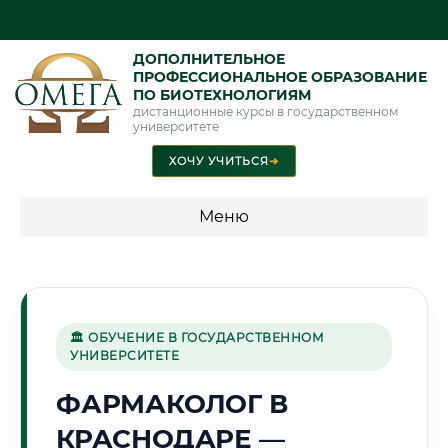
ДОПОЛНИТЕЛЬНОЕ
ПРОФЕССИОНАЛЬНОЕ ОБРАЗОВАНИЕ
ПО БИОТЕХНОЛОГИЯМ
дистанционные курсы в государственном
университете
ХОЧУ УЧИТЬСЯ
➜
Меню
💰 ПРОГРАММЫ И СТОИМОСТЬ
Стоимость по программам обучения "Биотехнологии"
🏛 ОБУЧЕНИЕ В ГОСУДАРСТВЕННОМ
УНИВЕРСИТЕТЕ
🌻
ФАРМАКОЛОГ В
КРАСНОДАРЕ —
Г. КРАСНОДАР