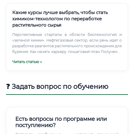
Какие курсы лучше выбрать, чтобы стать
химиком-технологом по переработке
растительного сырья
Перспективные стартапы в области биотехнологий и
«зеленой химии». Нефтегазовый сектор, если речь идет о
разработке реагентов растительного происхождения для
бурения. Как начать карьеру: пошаговый план Получение
фундаментального образования: основа основ — это
Читать статью →
диплом вуза или ссуза по релевантной специальности.
❓ Задать вопрос по обучению
Есть вопросы по программе или
поступлению?