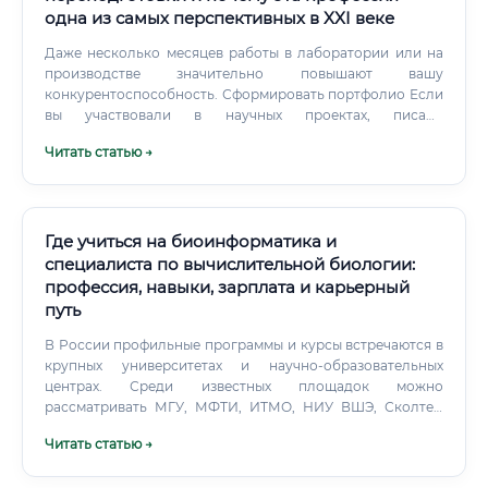
одна из самых перспективных в XXI веке
Даже несколько месяцев работы в лаборатории или на
производстве значительно повышают вашу
конкурентоспособность. Сформировать портфолио Если
вы участвовали в научных проектах, писали
исследовательские работы, разрабатывали
Читать статью →
технологические регламенты — всё это должно быть
зафиксировано. Работодатели в биотехнологии ценят
конкретные результаты: «разработал методику»,
«внедрил процесс», «участвовал в клинических
испытаниях».
Где учиться на биоинформатика и
специалиста по вычислительной биологии:
профессия, навыки, зарплата и карьерный
путь
В России профильные программы и курсы встречаются в
крупных университетах и научно-образовательных
центрах. Среди известных площадок можно
рассматривать МГУ, МФТИ, ИТМО, НИУ ВШЭ, Сколтех,
НГУ, СПбГУ, УрФУ и другие вузы с сильными кафедрами
Читать статью →
биологии, биотехнологии, компьютерных наук или
анализа данных.