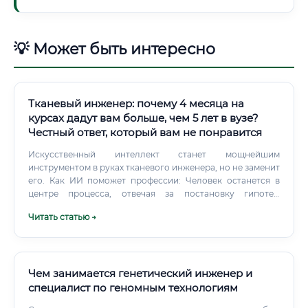
💡 Может быть интересно
Тканевый инженер: почему 4 месяца на
курсах дадут вам больше, чем 5 лет в вузе?
Честный ответ, который вам не понравится
Искусственный интеллект станет мощнейшим
инструментом в руках тканевого инженера, но не заменит
его. Как ИИ поможет профессии: Человек останется в
центре процесса, отвечая за постановку гипотез,
интерпретацию результатов, проведение сложных
Читать статью →
манипуляций и принятие этических решений.
Перспективы через 10 лет: Ожидается, что через 10 лет мы
увидим широкое клиническое применение
биоинженерных конструкций, таких как кровеносные
сосуды, кожные трансплантаты, хрящи.
Чем занимается генетический инженер и
специалист по геномным технологиям