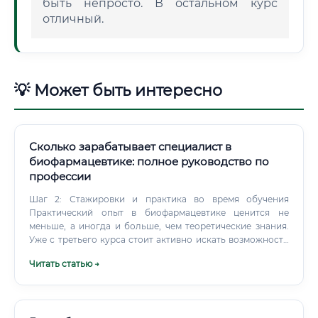
быть непросто. В остальном курс
отличный.
💡 Может быть интересно
Сколько зарабатывает специалист в
биофармацевтике: полное руководство по
профессии
Шаг 2: Стажировки и практика во время обучения
Практический опыт в биофармацевтике ценится не
меньше, а иногда и больше, чем теоретические знания.
Уже с третьего курса стоит активно искать возможности
для стажировок в фармацевтических компаниях и
Читать статью →
исследовательских организациях. Многие крупные
компании — «Биокад», «Генериум», «Нанолек»,
международные корпорации — предлагают программы
стажировок для студентов.