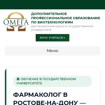
ДОПОЛНИТЕЛЬНОЕ
ПРОФЕССИОНАЛЬНОЕ ОБРАЗОВАНИЕ
ПО БИОТЕХНОЛОГИЯМ
дистанционные курсы в государственном
университете
ХОЧУ УЧИТЬСЯ
➜
Меню
💰 ПРОГРАММЫ И СТОИМОСТЬ
Стоимость по программам обучения "Биотехнологии"
🏛 ОБУЧЕНИЕ В ГОСУДАРСТВЕННОМ
УНИВЕРСИТЕТЕ
☀️
ФАРМАКОЛОГ В
РОСТОВЕ-НА-ДОНУ —
Г. РОСТОВ-НА-ДОНУ