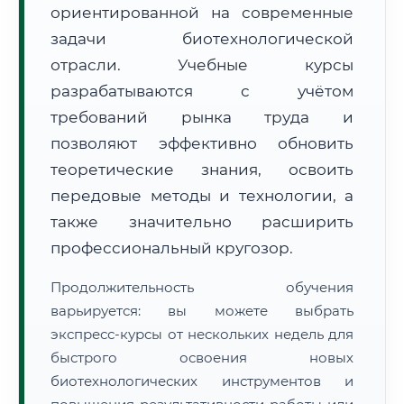
ориентированной на современные
задачи биотехнологической
отрасли. Учебные курсы
разрабатываются с учётом
требований рынка труда и
🚚
Расчет логистики оригиналов:
• Маршрут транзита:
позволяют эффективно обновить
~3 084 км
• Экспресс-доставка СДЭК / Почтой:
4–6 рабочих дней
теоретические знания, освоить
передовые методы и технологии, а
📜 Документы и аккредитация
ФИС ФРДО
также значительно расширить
профессиональный кругозор.
🔍
Нажмите на документ для увеличения и просмотра
Продолжительность обучения
варьируется: вы можете выбрать
экспресс-курсы от нескольких недель для
быстрого освоения новых
биотехнологических инструментов и