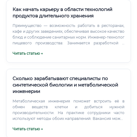
Как начать карьеру в области технологий
продуктов длительного хранения
Преимущество — возможность работать в ресторанах,
кафе и других заведениях, обеспечивая высокое качество
блюд и соблюдение санитарных норм. Инженер-технолог
пищевого производства: Занимается разработкой и
внедрением технологических процессов на пищевых
Читать статью →
предприятиях.
Сколько зарабатывают специалисты по
синтетической биологии и метаболической
инженерии
Метаболическая инженерия поможет встроить её в
обмен веществ клетки и добиться нужной
производительности. На практике сотрудники часто
используют методы обоих направлений. Вакансия может
называться «инженер по штаммам», «scientist in strain
Читать статью →
development», «специалист по биосинтезу» или
«исследователь синтетической биологии».