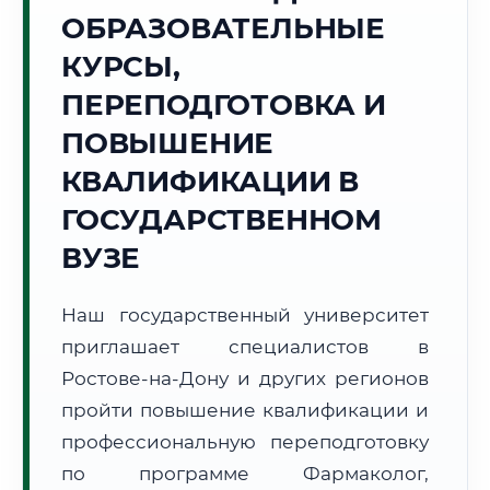
Точное местное время:
ОБРАЗОВАТЕЛЬНЫЕ
11:10:18
КУРСЫ,
Воскресенье, 9 Августа
ПЕРЕПОДГОТОВКА И
2026 г.
ПОВЫШЕНИЕ
+32°C
Погода в г. Ростов-на-Дону:
🌤️
,
Преимущественно ясно
КВАЛИФИКАЦИИ В
🌅 Восход:
05:10
🌇 Закат:
19:43
Световой день:
14 ч. 33 мин.
ГОСУДАРСТВЕННОМ
ВУЗЕ
📍 Региональная справка
г. Ростов-на-Дону
Субъект:
Ростовская область
Наш государственный университет
Тел. код:
+7 (863)
приглашает специалистов в
Почтовые индексы:
344000–344999
Ростове-на-Дону и других регионов
Часовой пояс:
МСК (UTC+3)
пройти повышение квалификации и
Формат учебы:
Дистанционно
профессиональную переподготовку
по программе Фармаколог,
🗺️ Зона обслуживания: г. Ростов-на-Дону