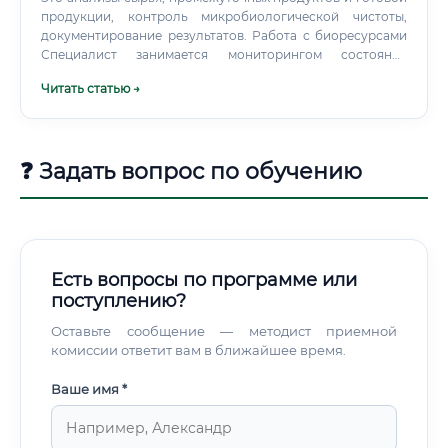
продукции, контроль микробиологической чистоты,
документирование результатов. Работа с биоресурсами
Специалист занимается мониторингом состояния
биологических ресурсов, разработкой планов их
Читать статью →
рационального использования, оценкой экологического
ущерба от различных видов деятельности,
предложением мер по восстановлению нарушенных
экосистем.
❓ Задать вопрос по обучению
Есть вопросы по программе или
поступлению?
Оставьте сообщение — методист приемной
комиссии ответит вам в ближайшее время.
Ваше имя *