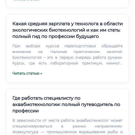
направления: "Биотехнические системы и технологии"
"Приборостроение" "Электроника и наноэлектроника"
"Информатика и вычислительная техника" "Мехатроника
и робототехника" Как быстро можно освоить профессию?
Какая средняя зарплата у технолога в области
экологических биотехнологий и как им стать:
полный гид по профессии будущего
При выборе курсов переподготовки обращайте
внимание на: Наличие практических занятий:
Биотехнология – это в первую очередь работа руками.
Курсы, где есть лабораторный практикум, намного
ценнее чисто теоретических.
Читать статью →
Где работать специалисту по
аквабиотехнологии: полный путеводитель по
профессии
В зависимости от места работы аквабиотехнолог может
специализироваться в разных направлениях:
Аквакультура — промышленное выращивание рыбы и