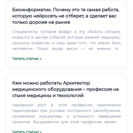
Биоинформатик. Почему это та самая работа,
которую нейросеть не отберет, а сделает вас
только дороже на рынке
Специалисты, которые войдут в эту область сегодня,
окажутся в центре событий, которые изменят медицину,
сельское хозяйство и саму идею того, что значит быть
человеком. Порог входа высок — но именно это
защищает вас от конкуренции. Если вы думаете о смене
Читать статью →
профессии или только начинаете путь —
биоинформатика остаётся одним из самых разумных
выборов на ближайшие 10–20 лет.
Кем можно работать: Архитектор
медицинского оборудования – профессия на
стыке медицины и технологий
Карьерный рост в этой профессии практически
гарантирован при условии постоянного самообучения,
проявления инициативы и успешного завершения
проектов. Фундаментом для этой профессии является
высшее техническое образование. Наиболее подходящие
Читать статью →