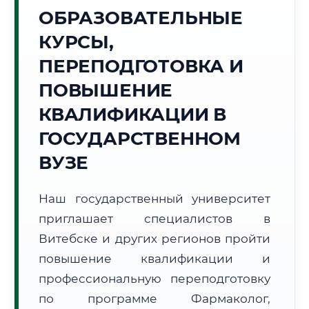
Точное местное время:
ОБРАЗОВАТЕЛЬНЫЕ
02:08:56
КУРСЫ,
Пятница, 7 Августа
ПЕРЕПОДГОТОВКА И
2026 г.
ПОВЫШЕНИЕ
🌅 Восход:
--:--
🌇 Закат:
--:--
Световой день:
--
КВАЛИФИКАЦИИ В
ГОСУДАРСТВЕННОМ
📍 Региональная справка
г. Витебск
ВУЗЕ
Субъект:
Республика Беларусь
Тел. код:
+375 (212)
Наш государственный университет
Почтовые индексы:
210000–210041
приглашает специалистов в
Часовой пояс:
UTC+3
Формат учебы:
Витебске и других регионов пройти
Дистанционно
повышение квалификации и
🗺️ Зона обслуживания: г. Витебск
профессиональную переподготовку
по программе Фармаколог,