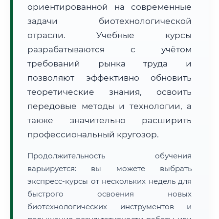
ориентированной на современные
задачи биотехнологической
отрасли. Учебные курсы
разрабатываются с учётом
🚚
Расчет логистики оригиналов:
• Маршрут транзита:
~3 272 км
требований рынка труда и
• Экспресс-доставка СДЭК / Почтой:
5–7 рабочих дней
позволяют эффективно обновить
📜 Документы и аккредитация
теоретические знания, освоить
ФИС ФРДО
передовые методы и технологии, а
также значительно расширить
профессиональный кругозор.
🔍
Нажмите на документ для увеличения и просмотра
Продолжительность обучения
варьируется: вы можете выбрать
экспресс-курсы от нескольких недель для
быстрого освоения новых
биотехнологических инструментов и