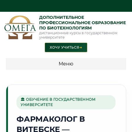
ДОПОЛНИТЕЛЬНОЕ
ПРОФЕССИОНАЛЬНОЕ ОБРАЗОВАНИЕ
ПО БИОТЕХНОЛОГИЯМ
дистанционные курсы в государственном
университете
ХОЧУ УЧИТЬСЯ
➜
Меню
💰 ПРОГРАММЫ И СТОИМОСТЬ
Стоимость по программам обучения "Биотехнологии"
🏛 ОБУЧЕНИЕ В ГОСУДАРСТВЕННОМ
УНИВЕРСИТЕТЕ
🎨
ФАРМАКОЛОГ В
ВИТЕБСКЕ —
Г. ВИТЕБСК