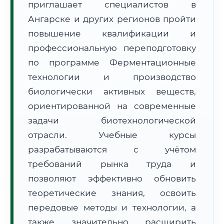
приглашает специалистов в
Ангарске и других регионов пройти
повышение квалификации и
профессиональную переподготовку
по программе Ферментационные
🚚
Расчет логистики оригиналов:
технологии и производство
• Маршрут транзита:
~1 399 км
• Экспресс-доставка СДЭК / Почтой:
2–3 рабочих дня
биологически активных веществ,
ориентированной на современные
📜 Документы и аккредитация
ФИС ФРДО
задачи биотехнологической
отрасли. Учебные курсы
разрабатываются с учётом
🔍
Нажмите на документ для увеличения и просмотра
требований рынка труда и
позволяют эффективно обновить
теоретические знания, освоить
передовые методы и технологии, а
также значительно расширить