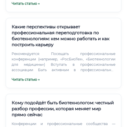
Читать статью →
которую можно освоить за месяц.
Какие перспективы открывает
профессиональная переподготовка по
биотехнологиям: кем можно работать и как
построить карьеру
Рекомендуется: Посещать профессиональные
конференции (например, «РосБиоТех», «Биотехнологии
для медицины») Вступать в профессиональные
ассоциации Быть активным в профессиональных
сообществах в социальных сетях Типичный карьерный
Читать статью →
путь биотехнолога: Лаборант / младший научный
сотрудник → Научный сотрудник / технолог → Старший
научный сотрудник / ведущий технолог → Начальник
лаборатории / руководитель группы → Руководитель
отдела / директор по науке Этот путь занимает в среднем
Кому подойдёт быть биотехнологом: честный
7–12 лет при активном профессиональном развитии.
разбор профессии, которая меняет мир
Однако при наличии дополнительных компетенций
прямо сейчас
(управление проектами, английский язык, опыт работы с
международными стандартами) карьерный рост может
Конференции и профессиональные сообщества —