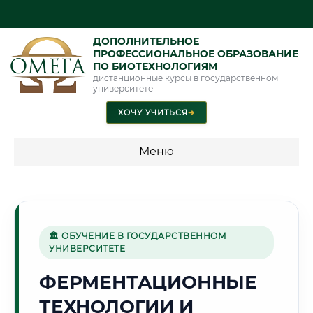
ДОПОЛНИТЕЛЬНОЕ
ПРОФЕССИОНАЛЬНОЕ ОБРАЗОВАНИЕ
ПО БИОТЕХНОЛОГИЯМ
дистанционные курсы в государственном
университете
ХОЧУ УЧИТЬСЯ
➜
Меню
💰 ПРОГРАММЫ И СТОИМОСТЬ
Стоимость по программам обучения "Биотехнологии"
🏛 ОБУЧЕНИЕ В ГОСУДАРСТВЕННОМ
УНИВЕРСИТЕТЕ
🏭
ФЕРМЕНТАЦИОННЫЕ
ТЕХНОЛОГИИ И
Г. АНГАРСК