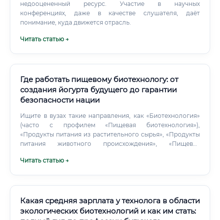
происходить значительно быстрее.
недооцененный ресурс. Участие в научных
конференциях, даже в качестве слушателя, даёт
понимание, куда движется отрасль.
Читать статью →
Где работать пищевому биотехнологу: от
создания йогурта будущего до гарантии
безопасности нации
Ищите в вузах такие направления, как «Биотехнология»
(часто с профилем «Пищевая биотехнология»),
«Продукты питания из растительного сырья», «Продукты
питания животного происхождения», «Пищевая
инженерия». Важно, чтобы в программе был сильный
Читать статью →
блок химии (органическая, биохимия, коллоидная) и
микробиологии. Начиная с 3-4 курса, активно ищите
возможности для прохождения практики на реальных
производствах.
Какая средняя зарплата у технолога в области
экологических биотехнологий и как им стать: