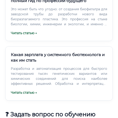
полный гид по профессии будущего
Это может быть что угодно: от создания биофильтра для
заводской трубы до разработки нового вида
биоразлагаемого пластика. Это профессия на стыке
биологии, химии, инженерии и экологии, и именно в
этом ее уникальность и сила.
Читать статью →
Какая зарплата у системного биотехнолога и
как им стать
Разработка и автоматизация процессов для быстрого
тестирования тысяч генетических вариантов или
химических соединений для поиска наиболее
эффективных решений. Обработка и интерпретация
больших массивов биологических данных (геномных,
Читать статью →
транскриптомных, протеомных). Использование
алгоритмов машинного обучения для поиска
закономерностей.
❓ Задать вопрос по обучению