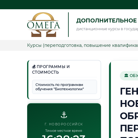
ДОПОЛНИТЕЛЬНОЕ
дистанционные курсы в госуда
Курсы (переподготовка, повышение квалифика
💰 ПРОГРАММЫ И
СТОИМОСТЬ
🏛 ОБ
Стоимость по программам
ГЕ
обучения "Биотехнологии"
НО
⚓
ОБ
Г. НОВОРОССИЙСК
ПЕ
Точное местное время: