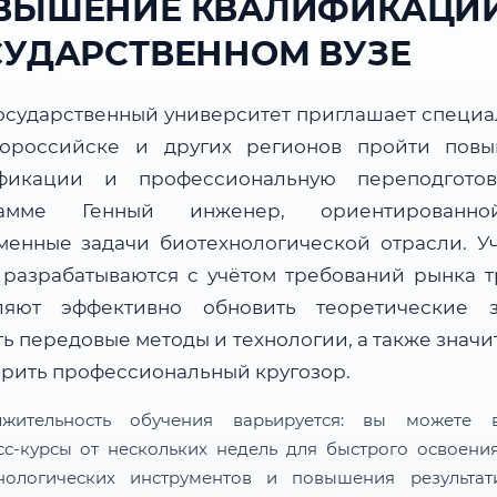
ВЫШЕНИЕ КВАЛИФИКАЦИИ
СУДАРСТВЕННОМ ВУЗЕ
осударственный университет приглашает специа
ороссийске и других регионов пройти пов
фикации и профессиональную переподгото
рамме Генный инженер, ориентированн
менные задачи биотехнологической отрасли. У
 разрабатываются с учётом требований рынка т
ляют эффективно обновить теоретические з
ь передовые методы и технологии, а также знач
рить профессиональный кругозор.
лжительность обучения варьируется: вы можете в
сс-курсы от нескольких недель для быстрого освоени
нологических инструментов и повышения результат