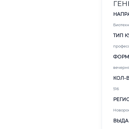
ГЕН
НАПР
Биотех
ТИП К
профес
ФОРМ
вечерн
КОЛ-В
516
РЕГИО
Новоро
ВЫДА