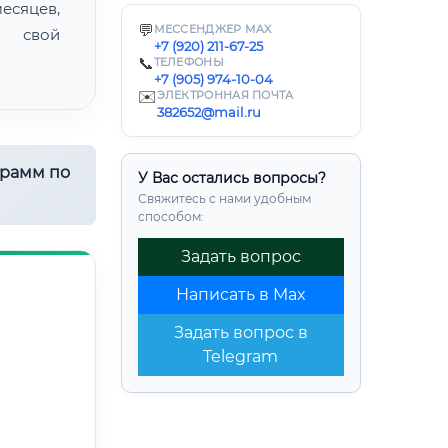
есяцев,
💬
МЕССЕНДЖЕР MAX
ь свой
+7 (920) 211-67-25
📞
ТЕЛЕФОНЫ
+7 (905) 974-10-04
✉️
ЭЛЕКТРОННАЯ ПОЧТА
382652@mail.ru
грамм по
У Вас остались вопросы?
Свяжитесь с нами удобным
способом:
Задать вопрос
Написать в Max
Задать вопрос в
Telegram