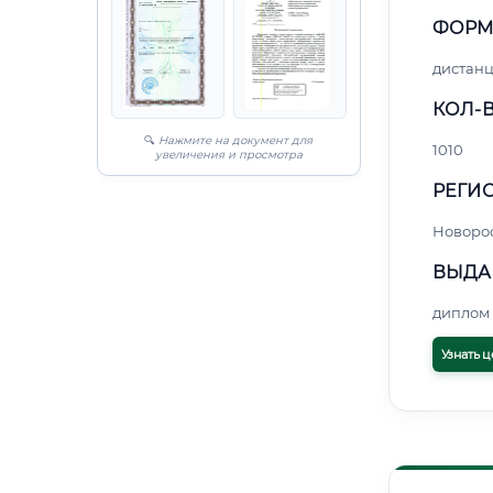
ФОРМ
дистан
КОЛ-В
🔍
Нажмите на документ для
1010
увеличения и просмотра
РЕГИО
Новоро
ВЫДА
диплом 
Узнать ц