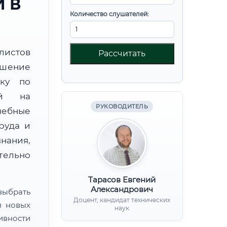
 В
Количество слушателей:
листов
Рассчитать
ышение
вку по
ой на
РУКОВОДИТЕЛЬ
чебные
руда и
нания,
ительно
Тарасов Евгений
Александрович
ыбрать
Доцент, кандидат технических
я новых
наук
ивности