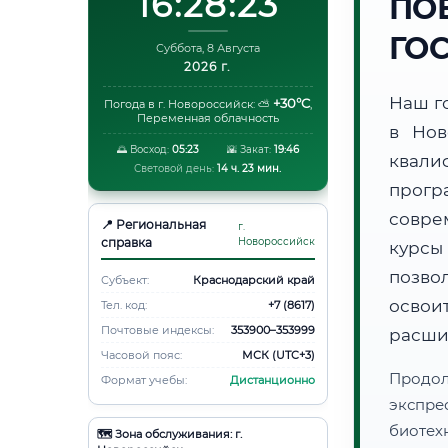
16:28:24
ПО
ГО
Суббота, 8 Августа
2026 г.
Наш г
+30°C
Погода в г. Новороссийск:
⛅
,
Переменная облачность
в Нов
🌅 Восход:
05:23
🌇 Закат:
19:46
квали
Световой день:
14 ч. 23 мин.
прог
совре
📍 Региональная
г.
справка
Новороссийск
курсы
позво
Субъект:
Краснодарский край
освоит
Тел. код:
+7 (8617)
Почтовые индексы:
353900–353999
расши
Часовой пояс:
МСК (UTC+3)
Продо
Формат учебы:
Дистанционно
экспре
биотех
🗺️ Зона обслуживания: г.