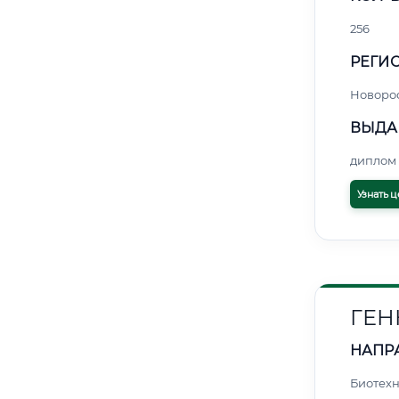
256
РЕГИО
Новоро
ВЫДА
диплом 
Узнать ц
ГЕН
НАПР
Биотех