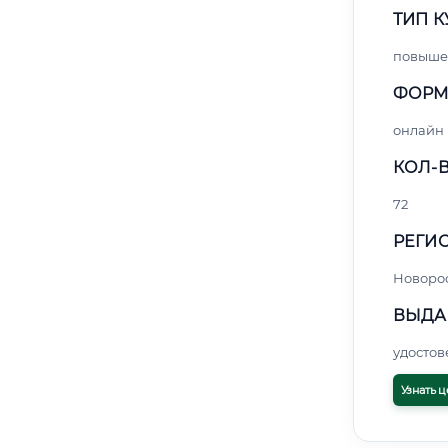
ТИП К
повыше
ФОРМ
онлайн
КОЛ-В
72
РЕГИО
Новоро
ВЫДА
удосто
Узнать ц