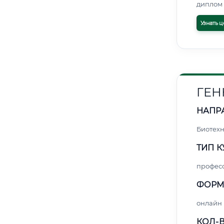
диплом 
Узнать ц
ГЕН
НАПР
Биотех
ТИП К
профес
ФОРМ
онлайн
КОЛ-В