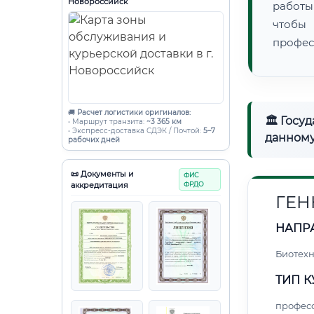
Новороссийск
работы
чтобы
профес
🚚
Расчет логистики оригиналов:
🏛 Госу
• Маршрут транзита:
~3 365 км
• Экспресс-доставка СДЭК / Почтой:
5–7
данному
рабочих дней
📜 Документы и
ФИС
аккредитация
ФРДО
ГЕН
НАПР
Биотех
ТИП К
профес