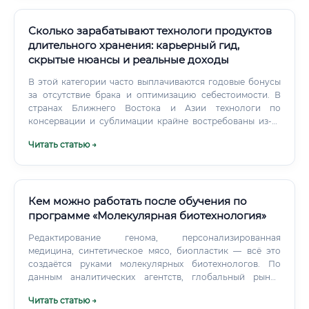
Сколько зарабатывают технологи продуктов
длительного хранения: карьерный гид,
скрытые нюансы и реальные доходы
В этой категории часто выплачиваются годовые бонусы
за отсутствие брака и оптимизацию себестоимости. В
странах Ближнего Востока и Азии технологи по
консервации и сублимации крайне востребованы из-за
жаркого климата. Доходы опытных экспертов там
Читать статью →
превышают 5000–8000 долларов в месяц.
Кем можно работать после обучения по
программе «Молекулярная биотехнология»
Редактирование генома, персонализированная
медицина, синтетическое мясо, биопластик — всё это
создаётся руками молекулярных биотехнологов. По
данным аналитических агентств, глобальный рынок
биотехнологий растёт ежегодно на 7–10%.
Читать статью →