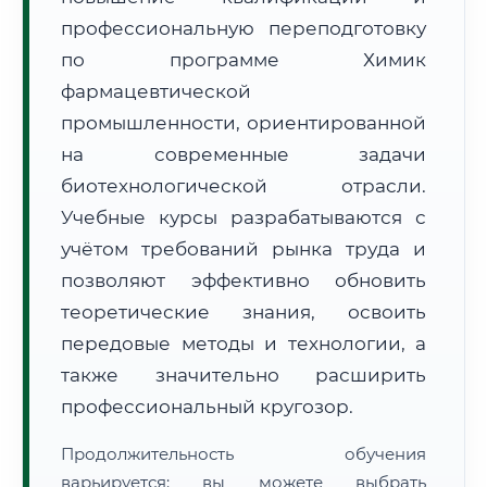
профессиональную переподготовку
по программе Химик
фармацевтической
промышленности, ориентированной
на современные задачи
🚚
Расчет логистики оригиналов:
• Маршрут транзита:
~2 452 км
биотехнологической отрасли.
• Экспресс-доставка СДЭК / Почтой:
4–6 рабочих дней
Учебные курсы разрабатываются с
📜 Документы и аккредитация
ФИС ФРДО
учётом требований рынка труда и
позволяют эффективно обновить
теоретические знания, освоить
🔍
Нажмите на документ для увеличения и просмотра
передовые методы и технологии, а
также значительно расширить
профессиональный кругозор.
Продолжительность обучения
варьируется: вы можете выбрать