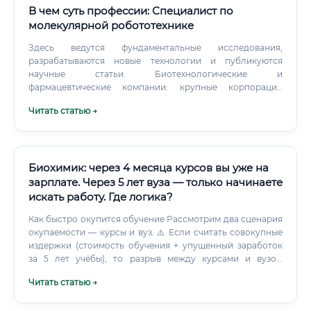
В чем суть профессии: Специалист по
молекулярной робототехнике
Здесь ведутся фундаментальные исследования,
разрабатываются новые технологии и публикуются
научные статьи. Биотехнологические и
фармацевтические компании: крупные корпорации
(например, Roche, Pfizer, Novartis) и инновационные
Читать статью →
стартапы все больше инвестируют в R&D, связанные с
таргетной доставкой лекарств и новой диагностикой, где
молекулярные роботы имеют огромный потенциал.
Компании по производству диагностического
оборудования: разработка высокочувствительных
Биохимик: через 4 месяца курсов вы уже на
биосенсоров на основе нанотехнологий.
зарплате. Через 5 лет вуза — только начинаете
искать работу. Где логика?
Как быстро окупится обучение Рассмотрим два сценария
окупаемости — курсы и вуз. ⚠️ Если считать совокупные
издержки (стоимость обучения + упущенный заработок
за 5 лет учёбы), то разрыв между курсами и вузом
достигает 3–5 миллионов рублей.
Читать статью →