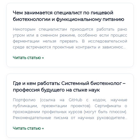
Чем занимается специалист по пищевой
биотехнологии и функциональному питанию
Некоторым специалистам приходится работать рано
утром или в сменном режиме, особенно если процесс
ферментации нельзя прервать. В исследовательской
среде встречаются проектные контракты и зависимость
от грантов. Как подготовиться к поступлению и первой
Читать статью →
работе Школьнику или студенту стоит начать с базовых
предметов.
Где и кем работать: Системный биотехнолог –
профессия будущего на стыке наук
Портфолио (ссылка на GitHub с кодом, научные
публикации, презентации проектов). Сертификаты о
прохождении профильных курсов (могут быть плюсом).
Рекомендательные письма от научных руководителей
или предыдущих работодателей.
Читать статью →