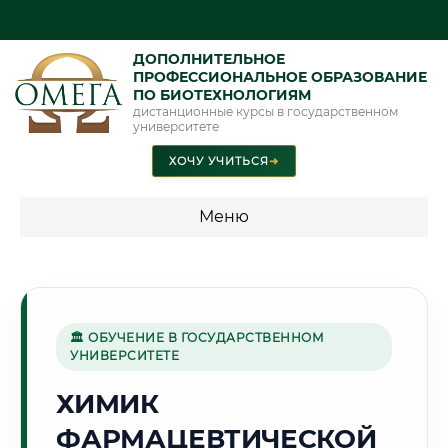
ДОПОЛНИТЕЛЬНОЕ
ПРОФЕССИОНАЛЬНОЕ ОБРАЗОВАНИЕ
ПО БИОТЕХНОЛОГИЯМ
дистанционные курсы в государственном
университете
ХОЧУ УЧИТЬСЯ
➜
Меню
💰 ПРОГРАММЫ И СТОИМОСТЬ
Стоимость по программам обучения "Биотехнологии"
🏛 ОБУЧЕНИЕ В ГОСУДАРСТВЕННОМ
УНИВЕРСИТЕТЕ
🌾
ХИМИК
ФАРМАЦЕВТИЧЕСКОЙ
Г. ЭНГЕЛЬС