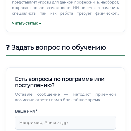
представляет угрозы для данной профессии, а, наоборот,
открывает новые возможности. ИИ не сможет заменить
специалиста, так как работа требует физического
присутствия в лаборатории, проведения сложных
Читать статью →
манипуляций, творческого подхода к решению
нестандартных задач и глубокого понимания живых
систем.
❓ Задать вопрос по обучению
Есть вопросы по программе или
поступлению?
Оставьте сообщение — методист приемной
комиссии ответит вам в ближайшее время.
Ваше имя *