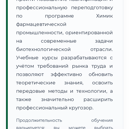
профессиональную переподготовку
по программе Химик
фармацевтической
промышленности, ориентированной
на современные задачи
🚚
Расчет логистики оригиналов:
• Маршрут транзита:
~638 км
биотехнологической отрасли.
• Экспресс-доставка СДЭК / Почтой:
1–2 рабочих дня
Учебные курсы разрабатываются с
📜 Документы и аккредитация
ФИС ФРДО
учётом требований рынка труда и
позволяют эффективно обновить
теоретические знания, освоить
🔍
Нажмите на документ для увеличения и просмотра
передовые методы и технологии, а
также значительно расширить
профессиональный кругозор.
Продолжительность обучения
варьируется: вы можете выбрать