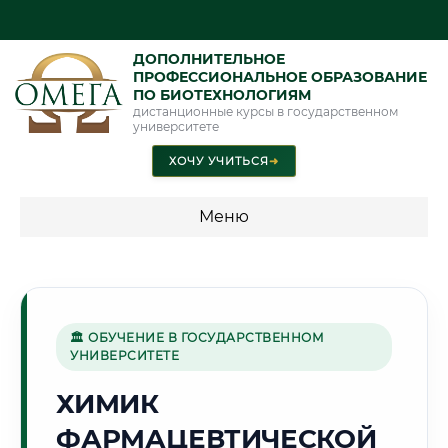
ДОПОЛНИТЕЛЬНОЕ
ПРОФЕССИОНАЛЬНОЕ ОБРАЗОВАНИЕ
ПО БИОТЕХНОЛОГИЯМ
дистанционные курсы в государственном
университете
ХОЧУ УЧИТЬСЯ
➜
Меню
💰 ПРОГРАММЫ И СТОИМОСТЬ
Стоимость по программам обучения "Биотехнологии"
🏛 ОБУЧЕНИЕ В ГОСУДАРСТВЕННОМ
УНИВЕРСИТЕТЕ
🌲
ХИМИК
ФАРМАЦЕВТИЧЕСКОЙ
Г. КРАСНОЯРСК