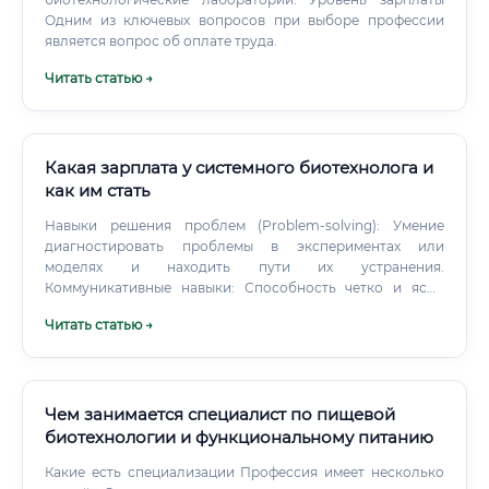
Одним из ключевых вопросов при выборе профессии
является вопрос об оплате труда.
Читать статью →
Какая зарплата у системного биотехнолога и
как им стать
Навыки решения проблем (Problem-solving): Умение
диагностировать проблемы в экспериментах или
моделях и находить пути их устранения.
Коммуникативные навыки: Способность четко и ясно
излагать свои идеи как специалистам, так и людям без
Читать статью →
профильного образования.
Чем занимается специалист по пищевой
биотехнологии и функциональному питанию
Какие есть специализации Профессия имеет несколько