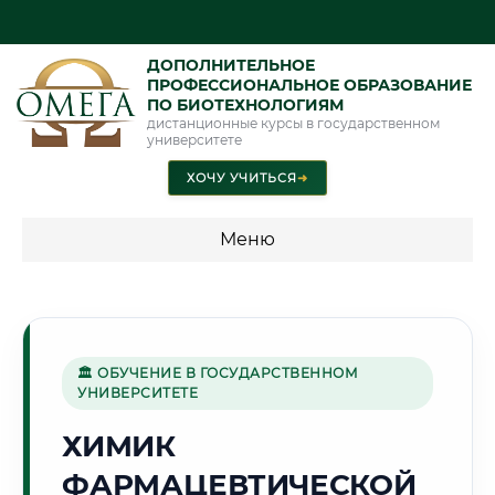
ДОПОЛНИТЕЛЬНОЕ
ПРОФЕССИОНАЛЬНОЕ ОБРАЗОВАНИЕ
ПО БИОТЕХНОЛОГИЯМ
дистанционные курсы в государственном
университете
ХОЧУ УЧИТЬСЯ
➜
Меню
💰 ПРОГРАММЫ И СТОИМОСТЬ
Стоимость по программам обучения "Биотехнологии"
🏛 ОБУЧЕНИЕ В ГОСУДАРСТВЕННОМ
УНИВЕРСИТЕТЕ
🏰
ХИМИК
ФАРМАЦЕВТИЧЕСКОЙ
Г. САНКТ-ПЕТЕРБУРГ