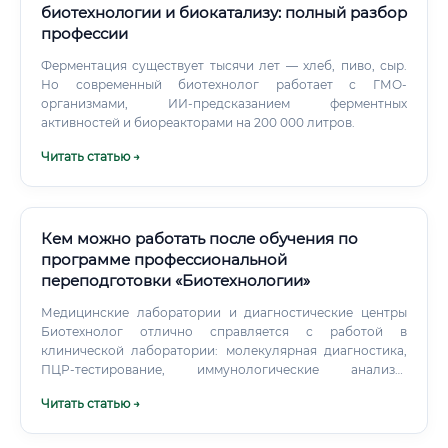
биотехнологии и биокатализу: полный разбор
профессии
Ферментация существует тысячи лет — хлеб, пиво, сыр.
Но современный биотехнолог работает с ГМО-
организмами, ИИ-предсказанием ферментных
активностей и биореакторами на 200 000 литров.
Читать статью →
Кем можно работать после обучения по
программе профессиональной
переподготовки «Биотехнологии»
Медицинские лаборатории и диагностические центры
Биотехнолог отлично справляется с работой в
клинической лаборатории: молекулярная диагностика,
ПЦР-тестирование, иммунологические анализы,
микробиологические исследования. Медицинские
Читать статью →
лаборатории — один из самых стабильных
работодателей для выпускников программ
переподготовки. Биотехнологические стартапы и