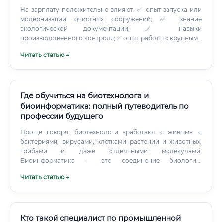
На зарплату положительно влияют: ✅ опыт запуска или
модернизации очистных сооружений; ✅ знание
экологической документации; ✅ навыки
производственного контроля; ✅ опыт работы с крупными
заказчиками; ✅ знание английского языка; ✅ владение
Читать статью →
GIS и статистическими инструментами; ✅ умение
составлять технические задания; ✅ опыт управления
подрядчиками; ✅ публикации и участие в научных
проектах; ✅ готовность к командировкам. В университете
доход может быть ниже, чем в промышленной компании,
Где обучиться на биотехнолога и
зато появляются возможности для грантов, публикаций,
биоинформатика: полный путеводитель по
преподавания и международных проектов. Сравнение
профессии будущего
дохода по типам работодателей Если специалист умеет
переводить лабораторные результаты в экономический
Проще говоря, биотехнологи «работают с живым»: с
эффект, его ценность растёт.
бактериями, вирусами, клетками растений и животных,
грибами и даже отдельными молекулами.
Биоинформатика — это соединение биологии,
математики и программирования. Биоинформатики
Читать статью →
создают алгоритмы и компьютерные модели, которые
помогают анализировать огромные массивы
биологических данных: геномы, белковые структуры,
эволюционные деревья.
Кто такой специалист по промышленной