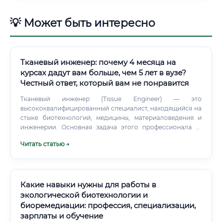
💡 Может быть интересно
Тканевый инженер: почему 4 месяца на
курсах дадут вам больше, чем 5 лет в вузе?
Честный ответ, который вам не понравится
Тканевый инженер (Tissue Engineer) — это
высококвалифицированный специалист, находящийся на
стыке биотехнологий, медицины, материаловедения и
инженерии. Основная задача этого профессионала —
создание биологических заменителей, которые могут
Читать статью →
восстанавливать, поддерживать или улучшать функции
поврежденных тканей или целых органов. Проще говоря,
тканевый инженер занимается "выращиванием" живых
тканей и органов в лабораторных условиях.
Какие навыки нужны для работы в
экологической биотехнологии и
биоремедиации: профессия, специализации,
зарплаты и обучение