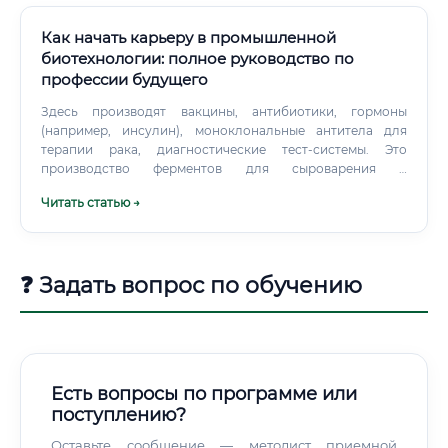
инновационные компании В России активно развивается
экосистема биотехнологических стартапов, особенно в
Как начать карьеру в промышленной
Москве, Санкт-Петербурге, Казани и Новосибирске.
биотехнологии: полное руководство по
профессии будущего
Здесь производят вакцины, антибиотики, гормоны
(например, инсулин), моноклональные антитела для
терапии рака, диагностические тест-системы. Это
производство ферментов для сыроварения и
хлебопечения, аминокислот (глутамат натрия), лимонной
Читать статью →
кислоты, заквасок для кисломолочных продуктов,
пробиотиков, дрожжей для пивоварения и спиртовой
промышленности.
❓ Задать вопрос по обучению
Есть вопросы по программе или
поступлению?
Оставьте сообщение — методист приемной