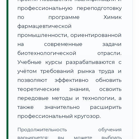
профессиональную переподготовку
по программе Химик
фармацевтической
промышленности, ориентированной
на современные задачи
🚚
Расчет логистики оригиналов:
• Маршрут транзита:
~3 105 км
биотехнологической отрасли.
• Экспресс-доставка СДЭК / Почтой:
4–6 рабочих дней
Учебные курсы разрабатываются с
📜 Документы и аккредитация
ФИС ФРДО
учётом требований рынка труда и
позволяют эффективно обновить
теоретические знания, освоить
🔍
Нажмите на документ для увеличения и просмотра
передовые методы и технологии, а
также значительно расширить
профессиональный кругозор.
Продолжительность обучения
варьируется: вы можете выбрать