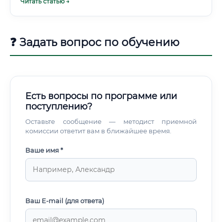
Читать статью →
Биотехнологические проекты почти всегда командные.
Специалист работает совместно с химиками,
инженерами, медиками, технологами.
❓ Задать вопрос по обучению
Есть вопросы по программе или
поступлению?
Оставьте сообщение — методист приемной
комиссии ответит вам в ближайшее время.
Ваше имя *
Ваш E-mail (для ответа)