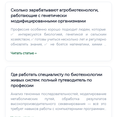
Сколько зарабатывают агробиотехнологи,
работающие с генетически
модифицированными организмами
Профессия особенно хорошо подходит людям, которые:
✅ интересуются биологией, генетикой и сельским
хозяйством; ✅ готовы учиться несколько лет и регулярно
обновлять знания; ✅ не боятся математики, химии и
статистики; ✅ умеют работать с инструкциями и
Читать статью →
лабораторными регламентами; ✅ сохраняют
внимательность при монотонных операциях; ✅ способны
читать научные статьи на английском языке; ✅ хотят
видеть практический результат своей работы; ✅
нормально воспринимают командные проекты. Если
Где работать специалисту по биотехнологии
человеку тяжело соблюдать точные процедуры, не
живых систем: полный путеводитель по
нравится работа с биологическими образцами или
профессии
раздражает необходимость многократно перепроверять
данные, лабораторная специализация может
Анализ геномных последовательностей, моделирование
разочаровать.
метаболических путей, обработка результатов
высокопроизводительного секвенирования — всё это
требует навыков работы с компьютерными программами
и базами данных. Взаимодействие с командой