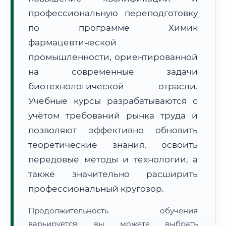
профессиональную переподготовку
по программе Химик
фармацевтической
промышленности, ориентированной
на современные задачи
🚚
Расчет логистики оригиналов:
• Маршрут транзита:
~2 457 км
биотехнологической отрасли.
• Экспресс-доставка СДЭК / Почтой:
4–6 рабочих дней
Учебные курсы разрабатываются с
📜 Документы и аккредитация
ФИС ФРДО
учётом требований рынка труда и
позволяют эффективно обновить
теоретические знания, освоить
🔍
Нажмите на документ для увеличения и просмотра
передовые методы и технологии, а
также значительно расширить
профессиональный кругозор.
Продолжительность обучения
варьируется: вы можете выбрать