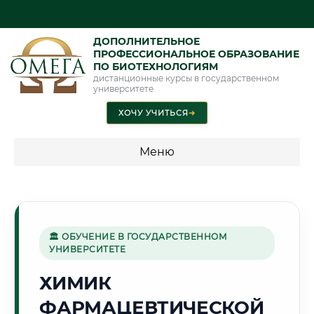
ДОПОЛНИТЕЛЬНОЕ
ПРОФЕССИОНАЛЬНОЕ ОБРАЗОВАНИЕ
ПО БИОТЕХНОЛОГИЯМ
дистанционные курсы в государственном
университете
ХОЧУ УЧИТЬСЯ
➜
Меню
💰 ПРОГРАММЫ И СТОИМОСТЬ
Стоимость по программам обучения "Биотехнологии"
🏛 ОБУЧЕНИЕ В ГОСУДАРСТВЕННОМ
УНИВЕРСИТЕТЕ
🌾
ХИМИК
ФАРМАЦЕВТИЧЕСКОЙ
Г. САРАТОВ