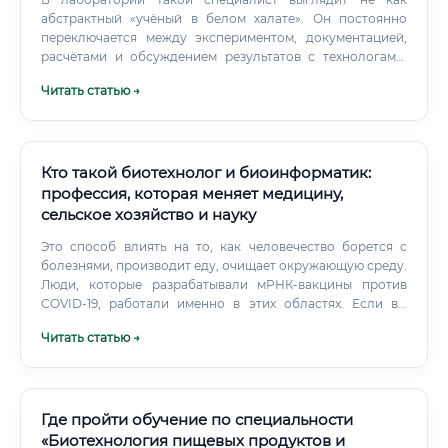
абстрактный «учёный в белом халате». Он постоянно
переключается между экспериментом, документацией,
расчётами и обсуждением результатов с технологами,
химиками, маркетологами и специалистами по
Читать статью →
сертификации. Почему косметической компании нужен
именно биотехнолог?
Кто такой биотехнолог и биоинформатик:
профессия, которая меняет медицину,
сельское хозяйство и науку
Это способ влиять на то, как человечество борется с
болезнями, производит еду, очищает окружающую среду.
Люди, которые разрабатывали мРНК-вакцины против
COVID-19, работали именно в этих областях. Если вы
готовы к серьёзному образовательному пути и не
Читать статью →
боитесь многолетней работы ради результатов, которые
видны не сразу, — эта профессия способна дать и смысл,
и международную карьеру, и достойный доход.
Где пройти обучение по специальности
«Биотехнология пищевых продуктов и