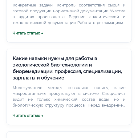
Конкретные задачи: Контроль соответствия сырья и
готовой продукции нормативной документации Участие
в аудитах производства Ведение аналитической и
технологической документации Работа с рекламациями
и расследование отклонений Научно-исследовательская
Читать статью →
работа Часть биотехнологов работает в R&D (Research
and Development) — подразделениях, занимающихся
разработкой новых продуктов и технологий. Конкретные
задачи: Проведение научных исследований Написание
научных статей и патентов Участие в грантовых проектах
Какие навыки нужны для работы в
Сотрудничество с университетами и научными центрами
экологической биотехнологии и
Регуляторная деятельность Особое направление,
биоремедиации: профессия, специализации,
особенно актуальное в фармацевтике. Специалист
зарплаты и обучение
занимается регистрацией препаратов, подготовкой
досье для регуляторных органов, взаимодействием с
Молекулярные методы позволяют понять, какие
Министерством здравоохранения.
микроорганизмы присутствуют в системе. Специалист
видит не только химический состав воды, но и
биологическую структуру процесса. Перед внедрением
нужно сравнить эффективность, безопасность, стоимость
Читать статью →
обслуживания и устойчивость к изменению нагрузки.