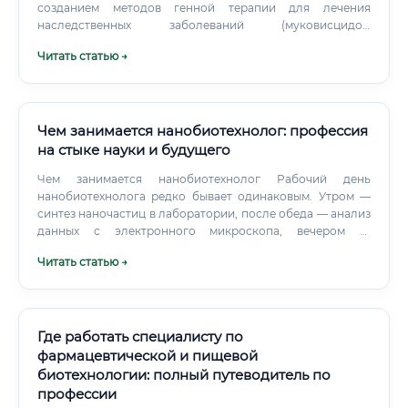
созданием методов генной терапии для лечения
наследственных заболеваний (муковисцидоз,
гемофилия), разработкой таргетных препаратов от рака,
Читать статью →
созданием вакцин нового поколения и диагностических
тест-систем для выявления болезней на ранней стадии.
Чем занимается нанобиотехнолог: профессия
на стыке науки и будущего
Чем занимается нанобиотехнолог Рабочий день
нанобиотехнолога редко бывает одинаковым. Утром —
синтез наночастиц в лаборатории, после обеда — анализ
данных с электронного микроскопа, вечером —
написание научной статьи или подача заявки на грант.
Читать статью →
Где работать специалисту по
фармацевтической и пищевой
биотехнологии: полный путеводитель по
профессии