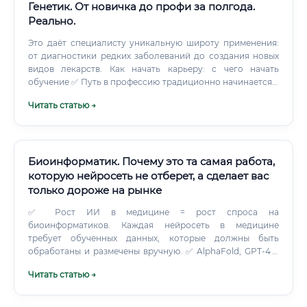
Генетик. От новичка до профи за полгода.
Реально.
Это даёт специалисту уникальную широту применения:
от диагностики редких заболеваний до создания новых
видов лекарств. Как начать карьеру: с чего начать
обучение ✅ Путь в профессию традиционно начинается с
высшего медицинского или биологического
Читать статью →
образования.
Биоинформатик. Почему это та самая работа,
которую нейросеть не отберет, а сделает вас
только дороже на рынке
✅ Рост ИИ в медицине = рост спроса на
биоинформатиков. Каждая нейросеть в медицине
требует обученных данных, которые должны быть
обработаны и размечены вручную. ✅ AlphaFold, GPT-4 в
геномике, Med-PaLM — все эти инструменты не заменили
Читать статью →
биоинформатиков, они увеличили их
производительность в 10–100 раз, сделав специалистов
ценнее.