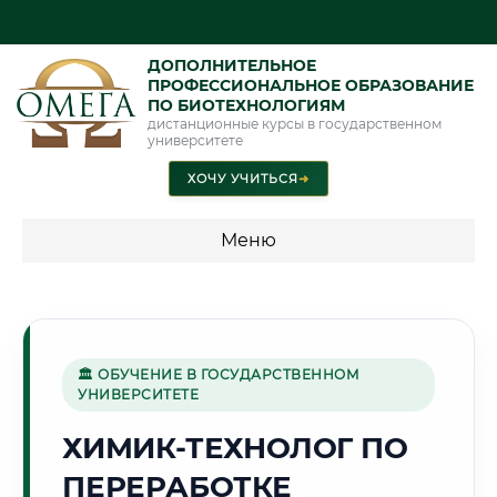
ДОПОЛНИТЕЛЬНОЕ
ПРОФЕССИОНАЛЬНОЕ ОБРАЗОВАНИЕ
ПО БИОТЕХНОЛОГИЯМ
дистанционные курсы в государственном
университете
ХОЧУ УЧИТЬСЯ
➜
Меню
💰 ПРОГРАММЫ И СТОИМОСТЬ
Стоимость по программам обучения "Биотехнологии"
🏛 ОБУЧЕНИЕ В ГОСУДАРСТВЕННОМ
УНИВЕРСИТЕТЕ
🌾
ХИМИК-ТЕХНОЛОГ ПО
ПЕРЕРАБОТКЕ
Г. БИЙСК