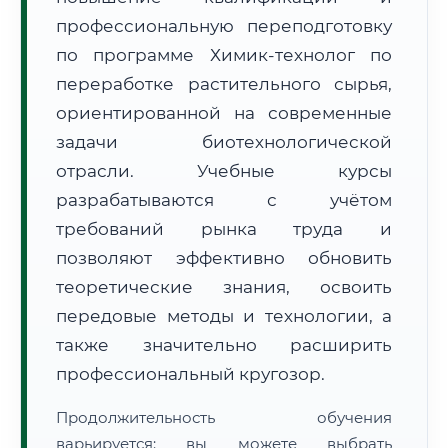
профессиональную переподготовку
по программе Химик-технолог по
переработке растительного сырья,
ориентированной на современные
задачи биотехнологической
🚚
Расчет логистики оригиналов:
• Маршрут транзита:
~3 350 км
отрасли. Учебные курсы
• Экспресс-доставка СДЭК / Почтой:
5–7 рабочих дней
разрабатываются с учётом
📜 Документы и аккредитация
ФИС ФРДО
требований рынка труда и
позволяют эффективно обновить
теоретические знания, освоить
🔍
Нажмите на документ для увеличения и просмотра
передовые методы и технологии, а
также значительно расширить
профессиональный кругозор.
Продолжительность обучения
варьируется: вы можете выбрать