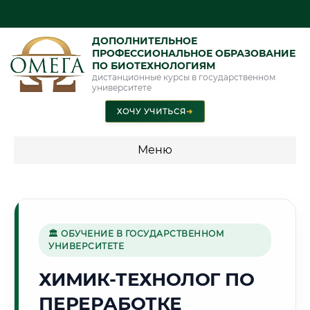
ДОПОЛНИТЕЛЬНОЕ
ПРОФЕССИОНАЛЬНОЕ ОБРАЗОВАНИЕ
ПО БИОТЕХНОЛОГИЯМ
дистанционные курсы в государственном
университете
ХОЧУ УЧИТЬСЯ
➜
Меню
💰 ПРОГРАММЫ И СТОИМОСТЬ
Стоимость по программам обучения "Биотехнологии"
🏛 ОБУЧЕНИЕ В ГОСУДАРСТВЕННОМ
УНИВЕРСИТЕТЕ
🌲
ХИМИК-ТЕХНОЛОГ ПО
ПЕРЕРАБОТКЕ
Г. ГОМЕЛЬ