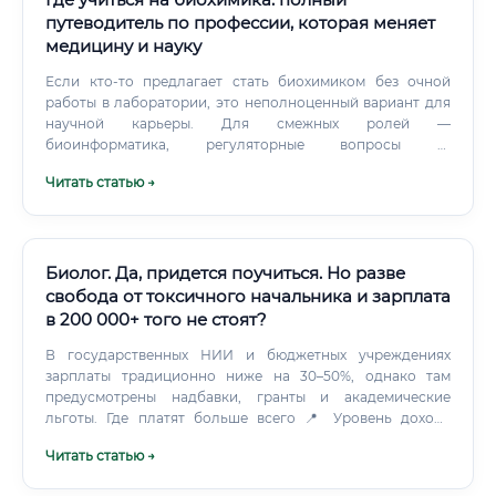
путеводитель по профессии, которая меняет
медицину и науку
Если кто-то предлагает стать биохимиком без очной
работы в лаборатории, это неполноценный вариант для
научной карьеры. Для смежных ролей —
биоинформатика, регуляторные вопросы —
дистанционный формат работает лучше.
Читать статью →
Биолог. Да, придется поучиться. Но разве
свобода от токсичного начальника и зарплата
в 200 000+ того не стоят?
В государственных НИИ и бюджетных учреждениях
зарплаты традиционно ниже на 30–50%, однако там
предусмотрены надбавки, гранты и академические
льготы. Где платят больше всего 📍 Уровень дохода
биолога существенно варьируется в зависимости от
Читать статью →
региона и типа работодателя: ✅ Наибольшие зарплаты —
в биотехнологических и фармацевтических компаниях с