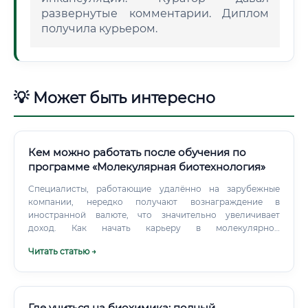
развернутые комментарии. Диплом
получила курьером.
💡 Может быть интересно
Кем можно работать после обучения по
программе «Молекулярная биотехнология»
Специалисты, работающие удалённо на зарубежные
компании, нередко получают вознаграждение в
иностранной валюте, что значительно увеличивает
доход. Как начать карьеру в молекулярной
биотехнологии Многие думают, что войти в эту область
Читать статью →
сложно, особенно если у вас уже есть другая профессия.
Где учиться на биохимика: полный