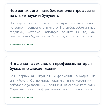
международным присутствием, а также в IT-смежных
специальностях (биоинформатика, data science в
медицине).
Чем занимается нанобиотехнолог: профессия
на стыке науки и будущего
Последнее особенно важно: в науке, как ни странно,
нетворкинг решает очень много. Это выбор работать над
задачами, которые напрямую влияют на то, как
человечество будет лечить болезни, кормить население
и взаимодействовать с живой природой на самом
Читать статью →
фундаментальном уровне. Мало какая профессия даёт
такой масштаб потенциального влияния.
Что делает фармаколог: профессия, которая
буквально спасает жизни
Вся первичная научная информация выходит на
английском. Кто не читает оригинальные источники —
работает с устаревшими данными. Ключевые hard skills:
Фармакокинетика и фармакодинамика — основа основ
Работа с базами данных (DrugBank, PubMed, Micromedex)
Читать статью →
Анализ данных, биостатистика Понимание протоколов
клинических исследований Документооборот в