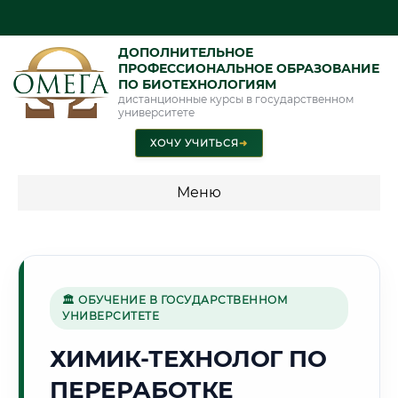
ДОПОЛНИТЕЛЬНОЕ
ПРОФЕССИОНАЛЬНОЕ ОБРАЗОВАНИЕ
ПО БИОТЕХНОЛОГИЯМ
дистанционные курсы в государственном
университете
ХОЧУ УЧИТЬСЯ
➜
Меню
💰 ПРОГРАММЫ И СТОИМОСТЬ
Стоимость по программам обучения "Биотехнологии"
🏛 ОБУЧЕНИЕ В ГОСУДАРСТВЕННОМ
УНИВЕРСИТЕТЕ
🏢
ХИМИК-ТЕХНОЛОГ ПО
ПЕРЕРАБОТКЕ
Г. МЫТИЩИ