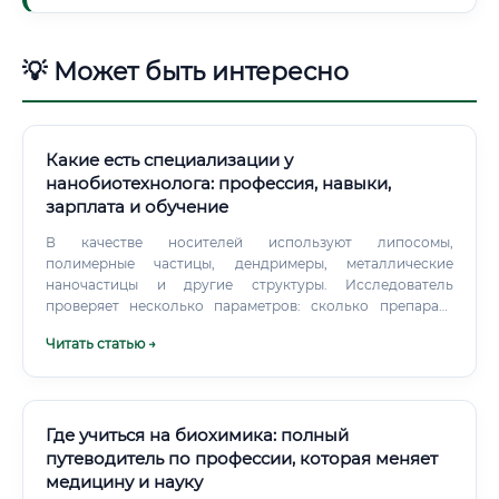
💡 Может быть интересно
Какие есть специализации у
нанобиотехнолога: профессия, навыки,
зарплата и обучение
В качестве носителей используют липосомы,
полимерные частицы, дендримеры, металлические
наночастицы и другие структуры. Исследователь
проверяет несколько параметров: сколько препарата
помещается внутрь носителя; насколько стабильно
Читать статью →
соединение хранится; как быстро вещество
высвобождается; куда направляется частица; как она
взаимодействует с клеточной мембраной; не вызывает ли
система токсический эффект.
Где учиться на биохимика: полный
путеводитель по профессии, которая меняет
медицину и науку