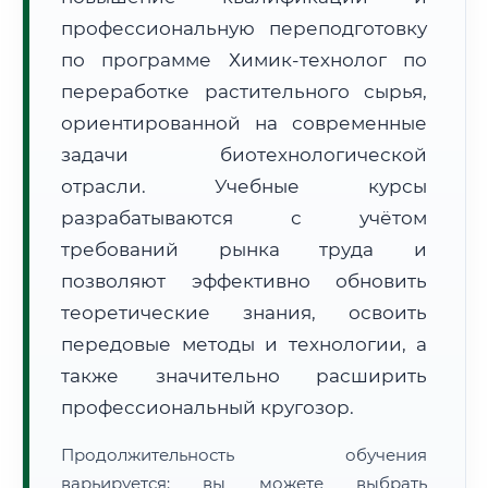
профессиональную переподготовку
по программе Химик-технолог по
переработке растительного сырья,
ориентированной на современные
задачи биотехнологической
🚚
Расчет логистики оригиналов:
• Маршрут транзита:
~2 799 км
отрасли. Учебные курсы
• Экспресс-доставка СДЭК / Почтой:
4–6 рабочих дней
разрабатываются с учётом
📜 Документы и аккредитация
ФИС ФРДО
требований рынка труда и
позволяют эффективно обновить
теоретические знания, освоить
🔍
Нажмите на документ для увеличения и просмотра
передовые методы и технологии, а
также значительно расширить
профессиональный кругозор.
Продолжительность обучения
варьируется: вы можете выбрать