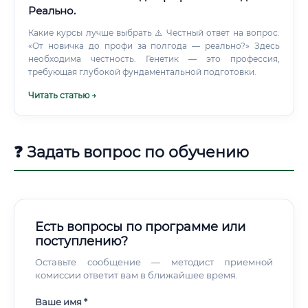
экологических рисков Экономический анализ
Реально.
биоэкономических проектов Мониторинг состояния
Какие курсы лучше выбрать ⚠️ Честный ответ на вопрос:
экосистем и биоресурсов Подготовка аналитических
«От новичка до профи за полгода — реально?» Здесь
отчётов для руководства и инвесторов Управленческие
необходима честность. Генетик — это профессия,
задачи Планирование и управление проектами
требующая глубокой фундаментальной подготовки.
Координация взаимодействия с партнёрами Участие в
переговорах с инвесторами и государственными
Читать статью →
структурами Управление командой исследователей и
инженеров Контроль бюджета и сроков реализации
проектов Просветительская деятельность Проведение
лекций и мастер-классов Написание популярных статей
❓ Задать вопрос по обучению
и материалов Участие в образовательных программах
Консультирование бизнеса по вопросам внедрения
биоэкономических решений Где можно трудоустроиться
Рынок работодателей в этой сфере гораздо шире, чем
кажется на первый взгляд.
Есть вопросы по программе или
поступлению?
Оставьте сообщение — методист приемной
комиссии ответит вам в ближайшее время.
Ваше имя *