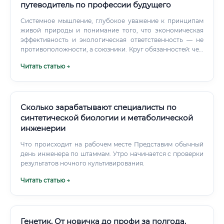
путеводитель по профессии будущего
Системное мышление, глубокое уважение к принципам
живой природы и понимание того, что экономическая
эффективность и экологическая ответственность — не
противоположности, а союзники. Круг обязанностей: чем
занимается специалист каждый день Рабочий день
Читать статью →
специалиста по биоэкономике разнообразен и никогда
не бывает скучным. Вот из чего складывается его
деятельность: Исследовательская работа Проведение
лабораторных экспериментов с биологическими
объектами Анализ свойств природных материалов и
Сколько зарабатывают специалисты по
процессов Поиск и изучение научной литературы по
синтетической биологии и метаболической
профилю Написание научных статей и патентных заявок
инженерии
Участие в научных конференциях и симпозиумах
Разработка гипотез и экспериментальных протоколов
Что происходит на рабочем месте Представим обычный
Проектирование и разработка Создание прототипов
день инженера по штаммам. Утро начинается с проверки
биотехнологических продуктов Моделирование
результатов ночного культивирования.
биологических процессов с помощью компьютерных
Читать статью →
программ Разработка технической документации
Тестирование новых решений в пилотных условиях
Оптимизация производственных биопроцессов
Аналитическая деятельность Оценка жизненного цикла
биологических продуктов Анализ углеродного следа и
Генетик. От новичка до профи за полгода.