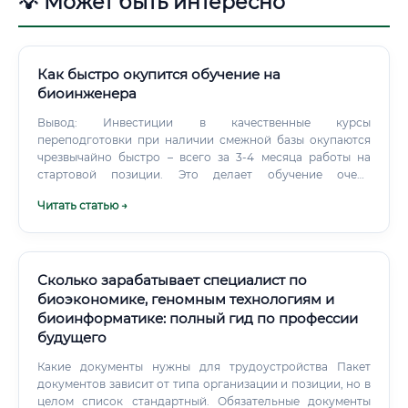
💡 Может быть интересно
Как быстро окупится обучение на
биоинженера
Вывод: Инвестиции в качественные курсы
переподготовки при наличии смежной базы окупаются
чрезвычайно быстро – всего за 3-4 месяца работы на
стартовой позиции. Это делает обучение очень
привлекательным с финансовой точки зрения. Обучение
Читать статью →
в вузе на платной основе окупится значительно позже,
но и даст более фундаментальную базу для дальнейшего
роста.
Сколько зарабатывает специалист по
биоэкономике, геномным технологиям и
биоинформатике: полный гид по профессии
будущего
Какие документы нужны для трудоустройства Пакет
документов зависит от типа организации и позиции, но в
целом список стандартный. Обязательные документы