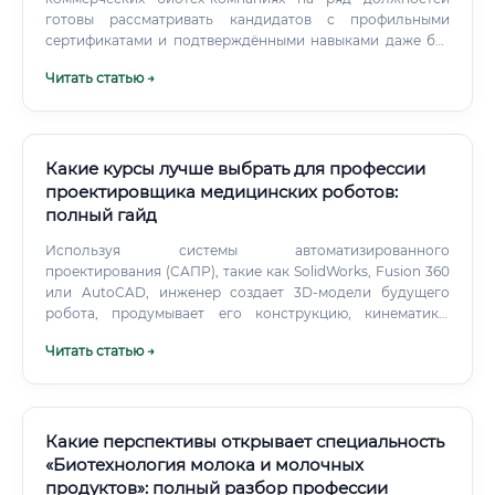
руководителей или предыдущих работодателей
готовы рассматривать кандидатов с профильными
Публикационный список (список научных статей) Ссылка
сертификатами и подтверждёнными навыками даже без
на GitHub с вашими проектами Что дополнительно
классического диплома биолога. Сколько зарабатывают
повысит шансы при трудоустройстве: Список
Читать статью →
выпускники курсов Это закономерный вопрос, и ответ на
публикаций в рецензируемых журналах Портфолио
него честный: выпускники курсов не становятся
проектов (на GitHub или в виде PDF) Рекомендательные
старшими научными сотрудниками сразу.
письма (2–3 письма от авторитетных специалистов)
Сертификаты от Coursera, edX, DataCamp по профильным
Какие курсы лучше выбрать для профессии
курсам Смежные специальности и чем биоинформатика
их превосходит Существует несколько специальностей,
проектировщика медицинских роботов:
которые пересекаются с биоинформатикой или часто
полный гайд
рассматриваются как альтернатива.
Используя системы автоматизированного
проектирования (САПР), такие как SolidWorks, Fusion 360
или AutoCAD, инженер создает 3D-модели будущего
робота, продумывает его конструкцию, кинематику,
выбирает двигатели, датчики, контроллеры и другие
Читать статью →
электронные компоненты. Проектировщик (или команда
программистов под его руководством) пишет код,
который управляет движениями робота, обрабатывает
данные с датчиков, обеспечивает интерфейс для врача.
Какие перспективы открывает специальность
«Биотехнология молока и молочных
продуктов»: полный разбор профессии