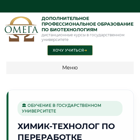
ДОПОЛНИТЕЛЬНОЕ
ПРОФЕССИОНАЛЬНОЕ ОБРАЗОВАНИЕ
ПО БИОТЕХНОЛОГИЯМ
дистанционные курсы в государственном
университете
ХОЧУ УЧИТЬСЯ
➜
Меню
💰 ПРОГРАММЫ И СТОИМОСТЬ
Стоимость по программам обучения "Биотехнологии"
🏛 ОБУЧЕНИЕ В ГОСУДАРСТВЕННОМ
УНИВЕРСИТЕТЕ
🏰
ХИМИК-ТЕХНОЛОГ ПО
ПЕРЕРАБОТКЕ
Г. ПСКОВ