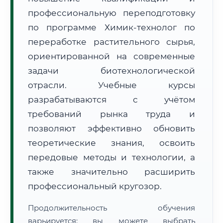
профессиональную переподготовку
по программе Химик-технолог по
переработке растительного сырья,
ориентированной на современные
задачи биотехнологической
🚚
Расчет логистики оригиналов:
• Маршрут транзита:
~3 279 км
отрасли. Учебные курсы
• Экспресс-доставка СДЭК / Почтой:
5–7 рабочих дней
разрабатываются с учётом
📜 Документы и аккредитация
ФИС ФРДО
требований рынка труда и
позволяют эффективно обновить
теоретические знания, освоить
🔍
Нажмите на документ для увеличения и просмотра
передовые методы и технологии, а
также значительно расширить
профессиональный кругозор.
Продолжительность обучения
варьируется: вы можете выбрать