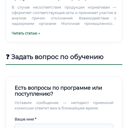
В случае несоответствия продукции нормативам —
оформляет соответствующие акты и принимает участие в
анализе причин отклонений. Взаимодействие с
надзорными органами Молочная промышленность
строго регулируется государством. Специалист
Читать статью →
взаимодействует с Роспотребнадзором,
Россельхознадзором, участвует в прохождении
проверок, готовит документы для сертификации
продукции.
❓ Задать вопрос по обучению
Есть вопросы по программе или
поступлению?
Оставьте сообщение — методист приемной
комиссии ответит вам в ближайшее время.
Ваше имя *