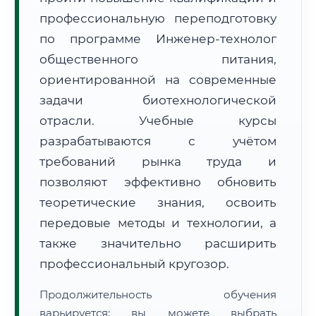
профессиональную переподготовку
по программе Инженер-технолог
общественного питания,
ориентированной на современные
задачи биотехнологической
🚚
Расчет логистики оригиналов:
• Маршрут транзита:
~3 858 км
отрасли. Учебные курсы
• Экспресс-доставка СДЭК / Почтой:
6–8 рабочих дней
разрабатываются с учётом
📜 Документы и аккредитация
ФИС ФРДО
требований рынка труда и
позволяют эффективно обновить
теоретические знания, освоить
🔍
Нажмите на документ для увеличения и просмотра
передовые методы и технологии, а
также значительно расширить
профессиональный кругозор.
Продолжительность обучения
варьируется: вы можете выбрать