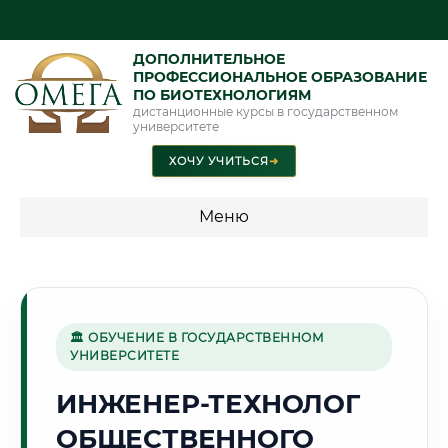
ДОПОЛНИТЕЛЬНОЕ
ПРОФЕССИОНАЛЬНОЕ ОБРАЗОВАНИЕ
ПО БИОТЕХНОЛОГИЯМ
дистанционные курсы в государственном
университете
ХОЧУ УЧИТЬСЯ
➜
Меню
💰 ПРОГРАММЫ И СТОИМОСТЬ
Стоимость по программам обучения "Биотехнологии"
🏛 ОБУЧЕНИЕ В ГОСУДАРСТВЕННОМ
УНИВЕРСИТЕТЕ
🌊
ИНЖЕНЕР-ТЕХНОЛОГ
ОБЩЕСТВЕННОГО
Г. КАЛИНИНГРАД