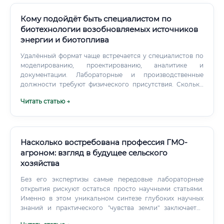
ИИ — это инструмент биоинженера, а не его замена.
Кому подойдёт быть специалистом по
биотехнологии возобновляемых источников
энергии и биотоплива
Удалённый формат чаще встречается у специалистов по
моделированию, проектированию, аналитике и
документации. Лабораторные и производственные
должности требуют физического присутствия. Сколько
зарабатывают специалисты Доход зависит от региона,
Читать статью →
отрасли, образования и уровня ответственности.
Насколько востребована профессия ГМО-
агроном: взгляд в будущее сельского
хозяйства
Без его экспертизы самые передовые лабораторные
открытия рискуют остаться просто научными статьями.
Именно в этом уникальном синтезе глубоких научных
знаний и практического "чувства земли" заключается
главная сила и ценность профессии ГМО-агронома.