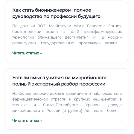
Как стать биоинженером: полное
руководство по профессии будущего
По данным ВОЗ, McKinsey и World Economic Forum,
биотехнологии входят в топ-5 трансформирующих
технологий ближайшего десятилетия. ✅ В России
реализуются государственные программы развития
биотехнологий ✅ Пандемия COVID-19 ускорила
Читать статью →
инвестиции в отрасль в 3–5 раз ✅ Глобальный рынок
биомедицинских устройств превысил $500 млрд ✅
Генная терапия, биопечать органов,
персонализированная медицина — всё это требует всё
больше специалистов Не исчезнет ли профессия из-за
Есть ли смысл учиться на микробиолога:
ИИ 🤖 Это один из главных вопросов, который задают
полный экспертный разбор профессии
люди перед выбором профессии. ✅ ИИ берёт на себя
Наиболее высокие доходы традиционно наблюдаются в
рутинные задачи: обработку геномных данных, скрининг
фармацевтической отрасли и крупных R&D-центрах в
молекул, анализ изображений ✅ Биоинженер, умеющий
Москве и Санкт-Петербурге. Уровень дохода
работать с ИИ-инструментами, становится в разы
микробиолога в России (в рублях) Где платят больше
продуктивнее ✅ Творческое проектирование, этическая
всего?
оценка, клиническое применение — это остаётся за
Читать статью →
человеком ✅ Биоинженеры, освоившие машинное
обучение и биоинформатику, входят в число самых
высокооплачиваемых специалистов планеты ⚠️ Вывод: