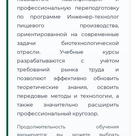
профессиональную переподготовку
по программе Инженер-технолог
пищевого производства,
ориентированной на современные
задачи биотехнологической
🚚
Расчет логистики оригиналов:
• Маршрут транзита:
~2 811 км
отрасли. Учебные курсы
• Экспресс-доставка СДЭК / Почтой:
4–6 рабочих дней
разрабатываются с учётом
📜 Документы и аккредитация
ФИС ФРДО
требований рынка труда и
позволяют эффективно обновить
теоретические знания, освоить
🔍
Нажмите на документ для увеличения и просмотра
передовые методы и технологии, а
также значительно расширить
профессиональный кругозор.
Продолжительность обучения
варьируется: вы можете выбрать