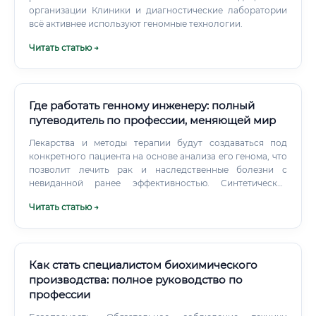
рутины хватает. Часами анализировать данные — это
организации Клиники и диагностические лаборатории
реальность биофармаколога, а не сцена из научного
всё активнее используют геномные технологии.
фильма. Зато когда твоя работа приводит к созданию
Читать статью →
препарата, который выходит на рынок и помогает людям
— это ощущение ни с чем не сравнить.
Где работать генному инженеру: полный
путеводитель по профессии, меняющей мир
Лекарства и методы терапии будут создаваться под
конкретного пациента на основе анализа его генома, что
позволит лечить рак и наследственные болезни с
невиданной ранее эффективностью. Синтетическая
биология: Специалисты перейдут от редактирования
Читать статью →
существующих геномов к проектированию и созданию
совершенно новых живых организмов с нуля для
выполнения заданных функций. Например, создание
бактерий, которые будут жить в кишечнике и
производить недостающие витамины или лекарства.
Как стать специалистом биохимического
производства: полное руководство по
профессии