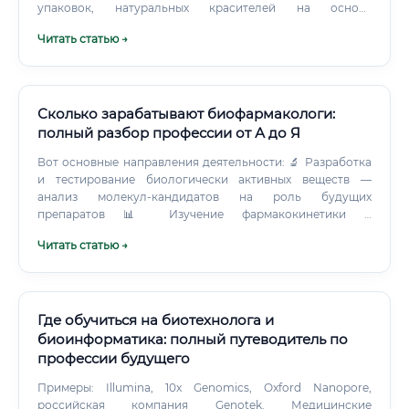
упаковок, натуральных красителей на основе
микроводорослей. Это не фантастика — это реальные
Читать статью →
проекты, в которых участвуют тысячи специалистов по
всему миру. Международный масштаб
Биотехнологические компетенции признаются во всём
мире.
Сколько зарабатывают биофармакологи:
полный разбор профессии от А до Я
Вот основные направления деятельности: 🔬 Разработка
и тестирование биологически активных веществ —
анализ молекул-кандидатов на роль будущих
препаратов 📊 Изучение фармакокинетики и
фармакодинамики — как вещество двигается по
Читать статью →
организму и что оно там делает 🧪 Доклинические
исследования — испытания на клеточных культурах и
лабораторных животных 📋 Участие в клинических
испытаниях — на фазах I, II, III специалист готовит
протоколы, анализирует данные 🏭 Контроль
Где обучиться на биотехнолога и
производства биофармацевтических препаратов —
биоинформатика: полный путеводитель по
биосимиляры, моноклональные антитела, генно-
профессии будущего
инженерные белки 📝 Регуляторная деятельность —
подготовка досье для регуляторных органов
Примеры: Illumina, 10x Genomics, Oxford Nanopore,
(Росздравнадзор, FDA, EMA) Если говорить честно,
российская компания Genotek. Медицинские