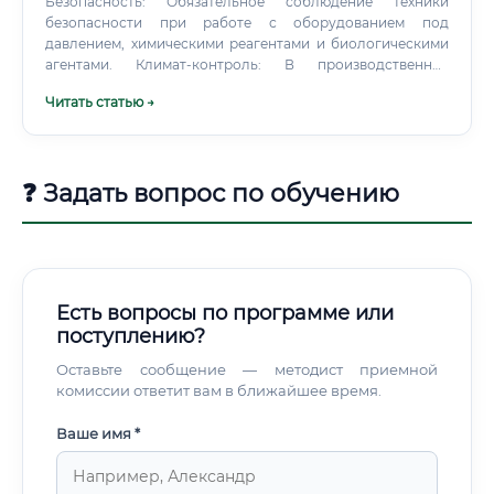
Безопасность: Обязательное соблюдение техники
безопасности при работе с оборудованием под
давлением, химическими реагентами и биологическими
агентами. Климат-контроль: В производственных
помещениях поддерживается строгий температурно-
Читать статью →
влажностный режим, необходимый для технологии.
❓ Задать вопрос по обучению
Есть вопросы по программе или
поступлению?
Оставьте сообщение — методист приемной
комиссии ответит вам в ближайшее время.
Ваше имя *