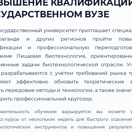
ВЫШЕНИЕ КВАЛИФИКАЦИИ
СУДАРСТВЕННОМ ВУЗЕ
осударственный университет приглашает специа
раганде и других регионов пройти повы
фикации и профессиональную переподгото
амме Пищевая биотехнология, ориентирован
менные задачи биотехнологической отрасли. У
 разрабатываются с учётом требований рынка т
ляют эффективно обновить теоретические з
ь передовые методы и технологии, а также знач
рить профессиональный кругозор.
лжительность обучения варьируется: вы можете в
сс-курсы от нескольких недель для быстрого освоени
нологических инструментов и повышения результат