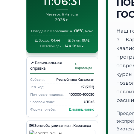
11:06:31
ПО
ГО
Четверг, 6 Августа
2026 г.
Наш г
+16°C
Погода в г. Караганда:
☀️
,
Ясно
в Ка
🌅 Восход:
04:44
🌇 Закат:
19:42
Световой день:
14 ч. 58 мин.
квали
прогр
📍 Региональная
г.
совре
справка
Караганда
курсы
Субъект:
Республика Казахстан
позво
Тел. код:
+7 (7212)
освоит
Почтовые индексы:
100000–100030
расши
Часовой пояс:
UTC+5
Формат учебы:
Дистанционно
Продо
экспре
🗺️ Зона обслуживания: г. Караганда
биотех