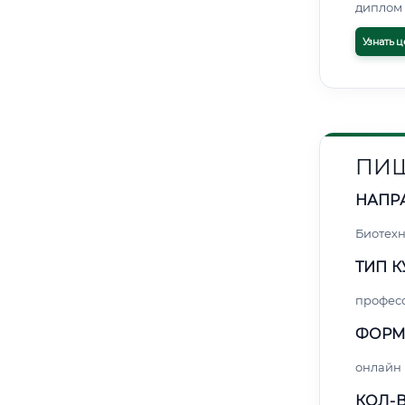
диплом 
Узнать ц
ПИЩ
НАПР
Биотех
ТИП К
профес
ФОРМ
онлайн
КОЛ-В