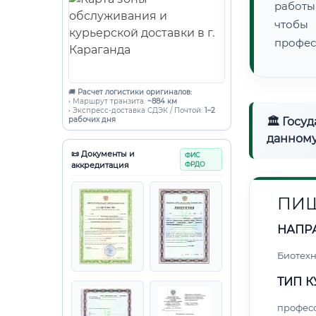
работы
чтобы
профес
🚚
Расчет логистики оригиналов:
• Маршрут транзита:
~884 км
• Экспресс-доставка СДЭК / Почтой:
1–2
рабочих дня
🏛 Госу
данному
📜 Документы и
ФИС
аккредитация
ФРДО
ПИЩ
НАПР
Биотех
ТИП К
профес