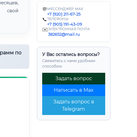
есяцев,
💬
МЕССЕНДЖЕР MAX
ь свой
+7 (920) 211-67-25
📞
ТЕЛЕФОНЫ
+7 (905) 191-43-09
✉️
ЭЛЕКТРОННАЯ ПОЧТА
382652@mail.ru
грамм по
У Вас остались вопросы?
Свяжитесь с нами удобным
способом:
Задать вопрос
Написать в Max
Задать вопрос в
Telegram