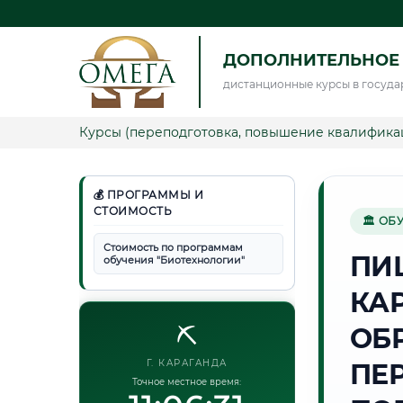
ДОПОЛНИТЕЛЬНОЕ
дистанционные курсы в госуда
Курсы (переподготовка, повышение квалифика
💰 ПРОГРАММЫ И
СТОИМОСТЬ
🏛 ОБ
Стоимость по программам
ПИ
обучения "Биотехнологии"
КА
⛏️
ОБ
Г. КАРАГАНДА
ПЕ
Точное местное время: