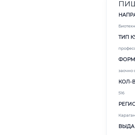
ПИЩ
НАПР
Биотех
ТИП К
профес
ФОРМ
заочно
КОЛ-В
516
РЕГИО
Карага
ВЫДА