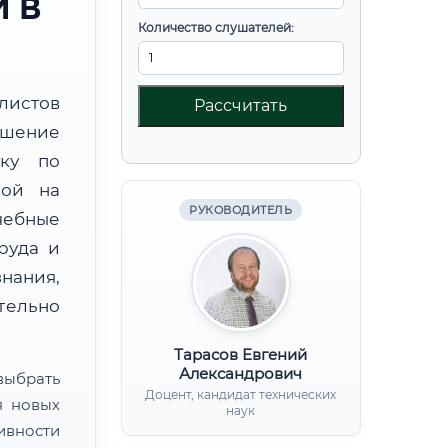
 В
Количество слушателей:
листов
Рассчитать
шение
вку по
ной на
РУКОВОДИТЕЛЬ
чебные
руда и
нания,
ительно
Тарасов Евгений
Александрович
ыбрать
Доцент, кандидат технических
я новых
наук
ивности