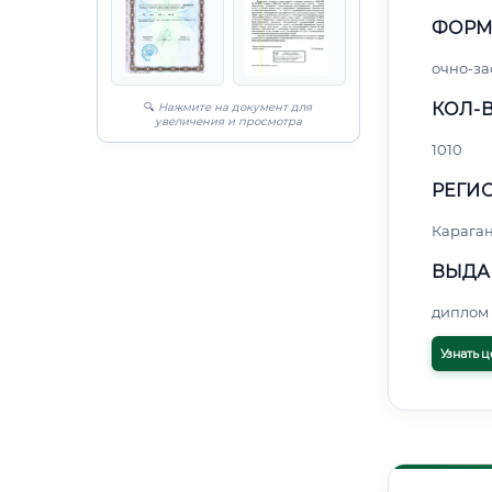
ФОРМ
очно-за
КОЛ-В
🔍
Нажмите на документ для
увеличения и просмотра
1010
РЕГИО
Карага
ВЫДА
диплом 
Узнать ц