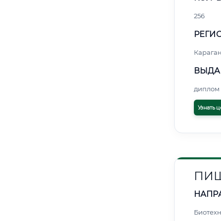
256
РЕГИО
Карага
ВЫДА
диплом 
Узнать ц
ПИЩ
НАПР
Биотех