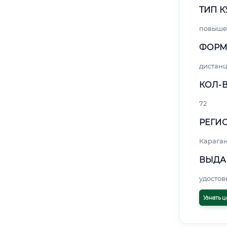
ТИП К
повыше
ФОРМ
дистан
КОЛ-В
72
РЕГИО
Карага
ВЫДА
удосто
Узнать ц