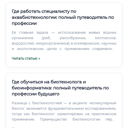
требующая глубокого понимания биологических
процессов. Типичный список задач биоинформатика: ✅
Где работать специалисту по
Разработка и адаптация алгоритмов для анализа
аквабиотехнологии: полный путеводитель по
геномных, транскриптомных, протеомных данных ✅
профессии
Обработка и интерпретация результатов секвенирования
ДНК/РНК ✅ Сборка геномов (genome assembly) и
Её главная задача — использование живых водных
аннотация генов ✅ Анализ дифференциальной
организмов (рыб, ракообразных, моллюсков,
экспрессии генов ✅ Работа с базами данных (GenBank,
водорослей, микроорганизмов) в коммерческих, научных
UniProt, NCBI, Ensembl) ✅ Моделирование структуры
и экологических целях с применением современных
белков (protein folding) ✅ Написание скриптов и
биотехнологических методов. К 2050 году на планете
Читать статью →
пайплайнов на Python, R, Bash ✅ Визуализация
будет жить более 9 миллиардов человек, и всех их нужно
биологических данных ✅ Подготовка научных отчётов и
кормить.
публикаций ✅ Взаимодействие с биологами, врачами,
фармацевтами ✅ Разработка инструментов для
клинической диагностики Какие навыки необходимы для
Где обучиться на биотехнолога и
работы ⚠️ Начинающему специалисту не нужно знать всё
биоинформатика: полный путеводитель по
сразу.
профессии будущего
Разница с биотехнологией — в акценте: молекулярный
биолог занимается фундаментальными исследованиями,
тогда как биотехнолог ориентирован на практическое
применение. Преимущество биотехнологии перед
молекулярной биологией — значительно больше