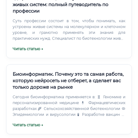
живых систем: полный путеводитель по
профессии
Суть профессии состоит в том, чтобы понимать, как
устроены живые системы на молекулярном и клеточном
уровне, и грамотно применять эти знания для
практических нужд. Специалист по биотехнологии живых
систем — это своеобразный «архитектор жизни», который
Читать статью →
умеет читать генетический код, управлять метаболизмом
клеток и направлять биологические процессы в нужное
русло. Профессия возникла на стыке нескольких
дисциплин: биологии, химии, инженерии, информатики и
медицины.
Биоинформатик. Почему это та самая работа,
которую нейросеть не отберет, а сделает вас
только дороже на рынке
Сегодня биоинформатика применяется в: 🧬 Геномике и
персонализированной медицине 💊 Фармацевтических
разработках 🌾 Сельскохозяйственной биотехнологии 🦠
Эпидемиологии и вирусологии 🧪 Разработке вакцин 🔬
Онкологических исследованиях Круг обязанностей: чем
Читать статью →
занимается специалист каждый день ⚠️ Важно понимать:
работа биоинформатика — это не только
программирование. Это интеллектуальная деятельность,