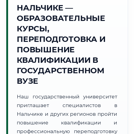
Точное местное время:
НАЛЬЧИКЕ —
20:02:08
ОБРАЗОВАТЕЛЬНЫЕ
Суббота, 8 Августа
КУРСЫ,
2026 г.
ПЕРЕПОДГОТОВКА И
+29°C
Погода в г. Нальчик:
☁️
,
Пасмурно
ПОВЫШЕНИЕ
🌅 Восход:
05:02
🌇 Закат:
19:19
Световой день:
14 ч. 17 мин.
КВАЛИФИКАЦИИ В
ГОСУДАРСТВЕННОМ
📍 Региональная справка
г. Нальчик
ВУЗЕ
Субъект:
Кабардино-Балкария
Тел. код:
+7 (8662)
Наш государственный университет
Почтовые индексы:
360000–360999
приглашает специалистов в
Часовой пояс:
МСК (UTC+3)
Формат учебы:
Нальчике и других регионов пройти
Дистанционно
повышение квалификации и
🗺️ Зона обслуживания: г. Нальчик
профессиональную переподготовку