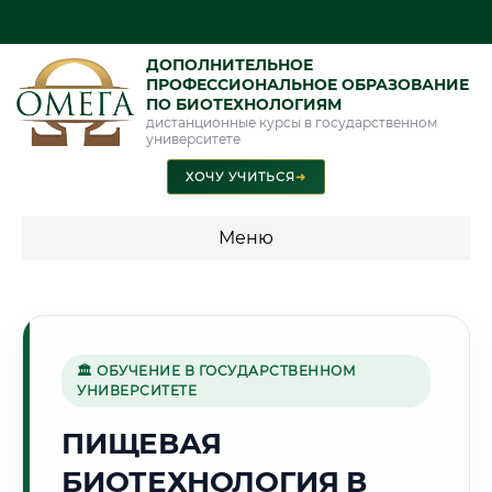
ДОПОЛНИТЕЛЬНОЕ
ПРОФЕССИОНАЛЬНОЕ ОБРАЗОВАНИЕ
ПО БИОТЕХНОЛОГИЯМ
дистанционные курсы в государственном
университете
ХОЧУ УЧИТЬСЯ
➜
Меню
💰 ПРОГРАММЫ И СТОИМОСТЬ
Стоимость по программам обучения "Биотехнологии"
🏛 ОБУЧЕНИЕ В ГОСУДАРСТВЕННОМ
УНИВЕРСИТЕТЕ
🏔️
ПИЩЕВАЯ
БИОТЕХНОЛОГИЯ В
Г. НАЛЬЧИК