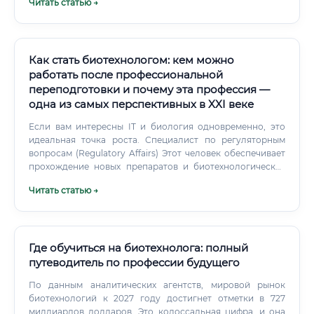
Читать статью →
позиций в индустрии, выше коммерческий потенциал и
заработок вне академической среды. Биохимия
Биохимики изучают химические реакции в живых
организмах.
Как стать биотехнологом: кем можно
работать после профессиональной
переподготовки и почему эта профессия —
одна из самых перспективных в XXI веке
Если вам интересны IT и биология одновременно, это
идеальная точка роста. Специалист по регуляторным
вопросам (Regulatory Affairs) Этот человек обеспечивает
прохождение новых препаратов и биотехнологических
продуктов через все необходимые процедуры
Читать статью →
регистрации и сертификации. Работа требует знания
законодательства, нормативной базы (ЕАЭС, FDA, EMA),
умения готовить досье и общаться с надзорными
органами.
Где обучиться на биотехнолога: полный
путеводитель по профессии будущего
По данным аналитических агентств, мировой рынок
биотехнологий к 2027 году достигнет отметки в 727
миллиардов долларов. Это колоссальная цифра, и она