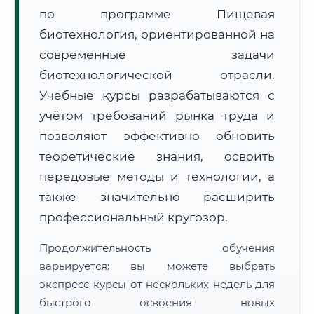
по программе Пищевая
биотехнология, ориентированной на
современные задачи
биотехнологической отрасли.
Учебные курсы разрабатываются с
🚚
Расчет логистики оригиналов:
• Маршрут транзита:
~3 076 км
учётом требований рынка труда и
• Экспресс-доставка СДЭК / Почтой:
4–6 рабочих дней
позволяют эффективно обновить
📜 Документы и аккредитация
теоретические знания, освоить
ФИС ФРДО
передовые методы и технологии, а
также значительно расширить
профессиональный кругозор.
🔍
Нажмите на документ для увеличения и просмотра
Продолжительность обучения
варьируется: вы можете выбрать
экспресс-курсы от нескольких недель для
быстрого освоения новых