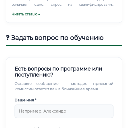
означает одно: спрос на квалифицированных
специалистов в этой сфере будет только расти. В России
Читать статью →
биотехнологическая отрасль также активно развивается
— государство вкладывает значительные средства в
фармацевтику, агробиотехнологии и медицинскую науку.
❓ Задать вопрос по обучению
Есть вопросы по программе или
поступлению?
Оставьте сообщение — методист приемной
комиссии ответит вам в ближайшее время.
Ваше имя *