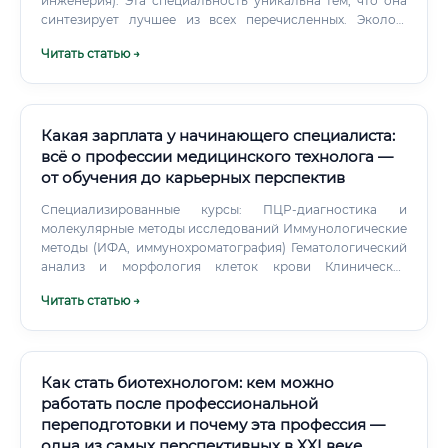
инженерия). Эта специальность уникальна тем, что она
синтезирует лучшее из всех перечисленных. Эколог-
биотехнолог не просто констатирует проблему, как
Читать статью →
эколог, а создает живое, работающее решение.
Какая зарплата у начинающего специалиста:
всё о профессии медицинского технолога —
от обучения до карьерных перспектив
Специализированные курсы: ПЦР-диагностика и
молекулярные методы исследований Иммунологические
методы (ИФА, иммунохроматография) Гематологический
анализ и морфология клеток крови Клиническая
биохимия Гемостаз и коагулология Цитология и
Читать статью →
гистология Микробиология и бактериология Контроль
качества в лаборатории Онлайн-платформы: Платформа
НМО (непрерывное медицинское образование) —
edu.rosminzdrav.ru — официальные курсы с баллами
НМО Медицинские университеты (РНИМУ, РУДН,
Как стать биотехнологом: кем можно
Первый МГМУ им. Сеченова) — очные и дистанционные
работать после профессиональной
программы Stepik, Coursera — биохимия, молекулярная
переподготовки и почему эта профессия —
биология, биостатистика Международные
одна из самых перспективных в XXI веке