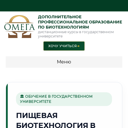
ДОПОЛНИТЕЛЬНОЕ
ПРОФЕССИОНАЛЬНОЕ ОБРАЗОВАНИЕ
ПО БИОТЕХНОЛОГИЯМ
дистанционные курсы в государственном
университете
ХОЧУ УЧИТЬСЯ
➜
Меню
💰 ПРОГРАММЫ И СТОИМОСТЬ
Стоимость по программам обучения "Биотехнологии"
🏛 ОБУЧЕНИЕ В ГОСУДАРСТВЕННОМ
УНИВЕРСИТЕТЕ
🌾
ПИЩЕВАЯ
БИОТЕХНОЛОГИЯ В
Г. ТАМБОВ