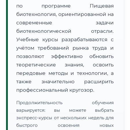
по программе Пищевая
биотехнология, ориентированной на
современные задачи
биотехнологической отрасли.
Учебные курсы разрабатываются с
🚚
Расчет логистики оригиналов:
• Маршрут транзита:
~2 691 км
учётом требований рынка труда и
• Экспресс-доставка СДЭК / Почтой:
4–6 рабочих дней
позволяют эффективно обновить
📜 Документы и аккредитация
теоретические знания, освоить
ФИС ФРДО
передовые методы и технологии, а
также значительно расширить
профессиональный кругозор.
🔍
Нажмите на документ для увеличения и просмотра
Продолжительность обучения
варьируется: вы можете выбрать
экспресс-курсы от нескольких недель для
быстрого освоения новых