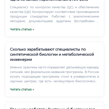
сертификации: для тех, кто планирует работать в
международных компаниях или за рубежом, стоит
Специалист по контролю качества (QC) и обеспечению
рассмотреть сертификацию ASCP (American Society for
качества (QA) Контролирует соответствие производимой
Clinical Pathology) или EuroClinChem.
продукции стандартам. Работает с аналитическими
методами, документацией, аудитами. Востребован в
фармацевтике, пищевой промышленности, экологии.
Читать статью →
Сколько зарабатывают специалисты по
синтетической биологии и метаболической
инженерии
Именно практика часто определяет дальнейшую карьеру
сильнее, чем формальное название программы. В России
искать подходящие программы стоит в университетах и
научных центрах, где есть: молекулярно-биологические
лаборатории; центры геномных исследований; кафедры
Читать статью →
биотехнологии; оборудование для культивирования и
аналитической химии; проекты по генетическому
редактированию; партнёрства с фармацевтическими и
промышленными компаниями.