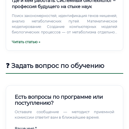
Где и кем работать: Системный биотехнолог –
профессия будущего на стыке наук
Поиск закономерностей, идентификация генов-мишеней,
анализ метаболических путей. Математическое
моделирование: Создание компьютерных моделей
биологических процессов — от метаболизма отдельной
клетки до взаимодействия популяций в биореакторе. Это
Читать статью →
позволяет прогнозировать, как система отреагирует на
изменения (например, на введение нового гена или
изменение условий культивирования).
❓ Задать вопрос по обучению
Есть вопросы по программе или
поступлению?
Оставьте сообщение — методист приемной
комиссии ответит вам в ближайшее время.
Ваше имя *