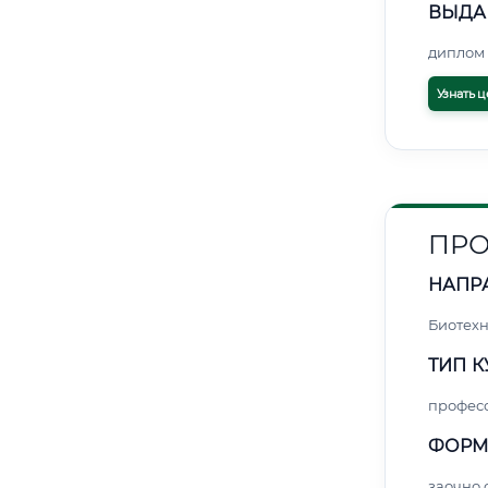
ВЫДА
диплом 
Узнать ц
ПРО
НАПР
Биотех
ТИП К
профес
ФОРМ
заочно 