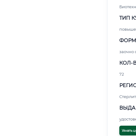
Биотех
ТИП К
повыше
ФОРМ
заочно 
КОЛ-В
72
РЕГИО
Стерли
ВЫДА
удосто
Узнать ц