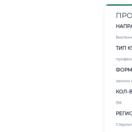
ПРО
НАПР
Биотех
ТИП К
профес
ФОРМ
заочно
КОЛ-В
516
РЕГИО
Стерли