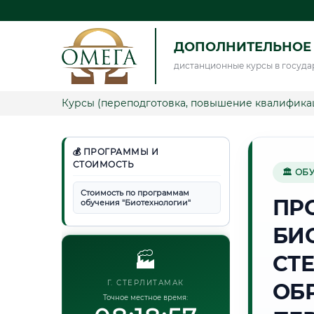
ДОПОЛНИТЕЛЬНОЕ
дистанционные курсы в госуда
Курсы (переподготовка, повышение квалифика
💰 ПРОГРАММЫ И
СТОИМОСТЬ
🏛 ОБ
Стоимость по программам
ПР
обучения "Биотехнологии"
БИ
🏭
СТ
Г. СТЕРЛИТАМАК
ОБ
Точное местное время: