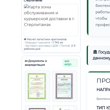
Стерлитамак
биотех
работы
чтобы
профес
🚚
Расчет логистики оригиналов:
• Маршрут транзита:
~1 745 км
• Экспресс-доставка СДЭК / Почтой:
2–3
рабочих дня
🏛 Госу
данному
📜 Документы и
ФИС
аккредитация
ФРДО
ПРО
НАПР
Биотех
ТИП К