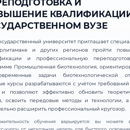
РЕПОДГОТОВКА И
ВЫШЕНИЕ КВАЛИФИКАЦИИ
СУДАРСТВЕННОМ ВУЗЕ
осударственный университет приглашает специа
рлитамаке и других регионов пройти пов
фикации и профессиональную переподгото
амме Промышленная биотехнология, ориентиро
временные задачи биотехнологической от
ые курсы разрабатываются с учётом требований
 и позволяют эффективно обновить теорети
я, освоить передовые методы и технологии, а
тельно расширить профессиональный кругозор.
лжительность обучения варьируется: вы можете в
сс-курсы от нескольких недель для быстрого освоени