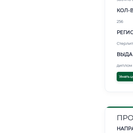
КОЛ-В
256
РЕГИО
Стерли
ВЫДА
диплом 
Узнать ц
ПРО
НАПР