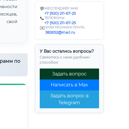
ивности
💬
МЕССЕНДЖЕР MAX
+7 (920) 211-67-25
есяцев,
📞
ТЕЛЕФОНЫ
ь свой
+7 (920) 211-67-25
✉️
ЭЛЕКТРОННАЯ ПОЧТА
382652@mail.ru
У Вас остались вопросы?
Свяжитесь с нами удобным
грамм по
способом:
Задать вопрос
Написать в Max
Задать вопрос в
Telegram