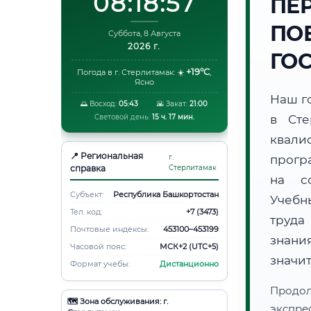
08:18:58
ПЕ
ПО
Суббота, 8 Августа
2026 г.
ГО
+19°C
Погода в г. Стерлитамак:
☀️
,
Ясно
Наш г
🌅 Восход:
05:43
🌇 Закат:
21:00
Световой день:
15 ч. 17 мин.
в Сте
квали
📍 Региональная
г.
прогр
справка
Стерлитамак
на со
Субъект:
Республика Башкортостан
Учебн
Тел. код:
+7 (3473)
труда
Почтовые индексы:
453100–453199
знани
Часовой пояс:
МСК+2 (UTC+5)
значи
Формат учебы:
Дистанционно
Продо
🗺️ Зона обслуживания: г.
экспре