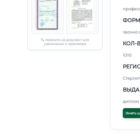
профес
ФОРМ
заочно
🔍
Нажмите на документ для
КОЛ-В
увеличения и просмотра
1010
РЕГИО
Стерли
ВЫДА
диплом 
Узнать ц