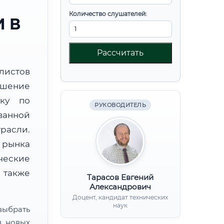
Количество слушателей:
 В
Рассчитать
листов
ышение
вку по
РУКОВОДИТЕЛЬ
ванной
расли.
 рынка
ческие
 также
Тарасов Евгений
Александрович
Доцент, кандидат технических
наук
ыбрать
я новых