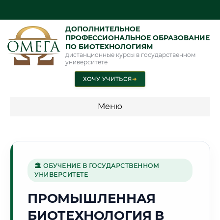
ДОПОЛНИТЕЛЬНОЕ
ПРОФЕССИОНАЛЬНОЕ ОБРАЗОВАНИЕ
ПО БИОТЕХНОЛОГИЯМ
дистанционные курсы в государственном
университете
ХОЧУ УЧИТЬСЯ
➜
Меню
💰 ПРОГРАММЫ И СТОИМОСТЬ
Стоимость по программам обучения "Биотехнологии"
🏛 ОБУЧЕНИЕ В ГОСУДАРСТВЕННОМ
УНИВЕРСИТЕТЕ
🌊
ПРОМЫШЛЕННАЯ
БИОТЕХНОЛОГИЯ В
Г. ТАГАНРОГ