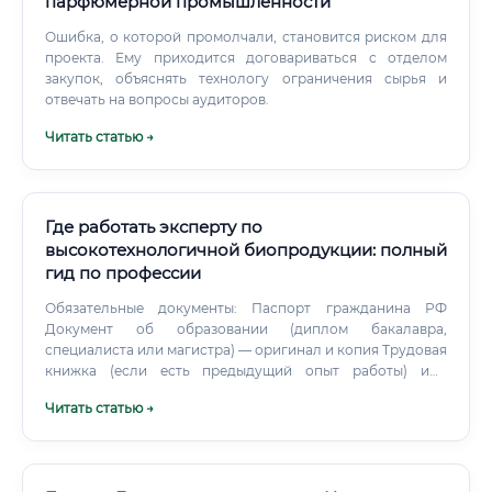
парфюмерной промышленности
Ошибка, о которой промолчали, становится риском для
проекта. Ему приходится договариваться с отделом
закупок, объяснять технологу ограничения сырья и
отвечать на вопросы аудиторов.
Читать статью →
Где работать эксперту по
высокотехнологичной биопродукции: полный
гид по профессии
Обязательные документы: Паспорт гражданина РФ
Документ об образовании (диплом бакалавра,
специалиста или магистра) — оригинал и копия Трудовая
книжка (если есть предыдущий опыт работы) или
сведения о трудовой деятельности (СТД-Р) СНИЛС ИНН
Читать статью →
Военный билет или приписное свидетельство (для
мужчин) Дополнительные документы, которые
значительно усилят вашу позицию: Диплом о
дополнительном профессиональном образовании