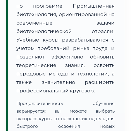
по программе Промышленная
биотехнология, ориентированной на
современные задачи
биотехнологической отрасли.
Учебные курсы разрабатываются с
🚚
Расчет логистики оригиналов:
• Маршрут транзита:
~3 134 км
учётом требований рынка труда и
• Экспресс-доставка СДЭК / Почтой:
4–6 рабочих дней
позволяют эффективно обновить
📜 Документы и аккредитация
теоретические знания, освоить
ФИС ФРДО
передовые методы и технологии, а
также значительно расширить
профессиональный кругозор.
🔍
Нажмите на документ для увеличения и просмотра
Продолжительность обучения
варьируется: вы можете выбрать
экспресс-курсы от нескольких недель для
быстрого освоения новых