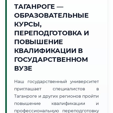
Точное местное время:
ТАГАНРОГЕ —
12:52:40
ОБРАЗОВАТЕЛЬНЫЕ
Пятница, 7 Августа
КУРСЫ,
2026 г.
ПЕРЕПОДГОТОВКА И
+28°C
Погода в г. Таганрог:
☀️
,
Ясно
ПОВЫШЕНИЕ
🌅 Восход:
05:10
🌇 Закат:
19:49
Световой день:
14 ч. 39 мин.
КВАЛИФИКАЦИИ В
ГОСУДАРСТВЕННОМ
📍 Региональная справка
г. Таганрог
ВУЗЕ
Субъект:
Ростовская область
Тел. код:
+7 (8634)
Наш государственный университет
Почтовые индексы:
347900–347999
приглашает специалистов в
Часовой пояс:
МСК (UTC+3)
Формат учебы:
Таганроге и других регионов пройти
Дистанционно
повышение квалификации и
🗺️ Зона обслуживания: г. Таганрог
профессиональную переподготовку