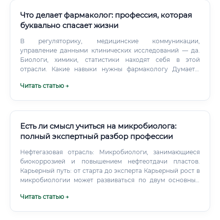
химически синтезированные лекарственные препараты.
работают биологи: варианты трудоустройства 🌿 Биолог
Что делает фармаколог: профессия, которая
— одна из немногих профессий, где сфера применения
знаний поистине безгранична.
буквально спасает жизни
В регуляторику, медицинские коммуникации,
управление данными клинических исследований — да.
Биологи, химики, статистики находят себя в этой
отрасли. Какие навыки нужны фармакологу Думаете,
достаточно просто выучить механизмы действия
Читать статью →
лекарств?
Есть ли смысл учиться на микробиолога:
полный экспертный разбор профессии
Нефтегазовая отрасль: Микробиологи, занимающиеся
биокоррозией и повышением нефтеотдачи пластов.
Карьерный путь: от старта до эксперта Карьерный рост в
микробиологии может развиваться по двум основным
траекториям: вертикальной (управленческой) и
Читать статью →
горизонтальной (экспертной).