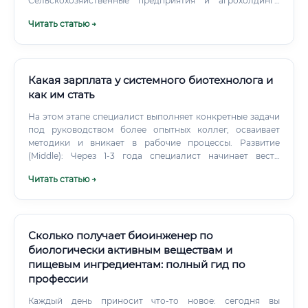
Сельскохозяйственные предприятия и агрохолдинги
Разработка биоудобрений, биозащита растений, работа
Читать статью →
с генетически модифицированными культурами — всё
это область применения биотехнологий в сельском
хозяйстве.
Какая зарплата у системного биотехнолога и
как им стать
На этом этапе специалист выполняет конкретные задачи
под руководством более опытных коллег, осваивает
методики и вникает в рабочие процессы. Развитие
(Middle): Через 1-3 года специалист начинает вести
собственные небольшие проекты или отвечать за важное
Читать статью →
направление в рамках большого проекта.
Сколько получает биоинженер по
биологически активным веществам и
пищевым ингредиентам: полный гид по
профессии
Каждый день приносит что-то новое: сегодня вы