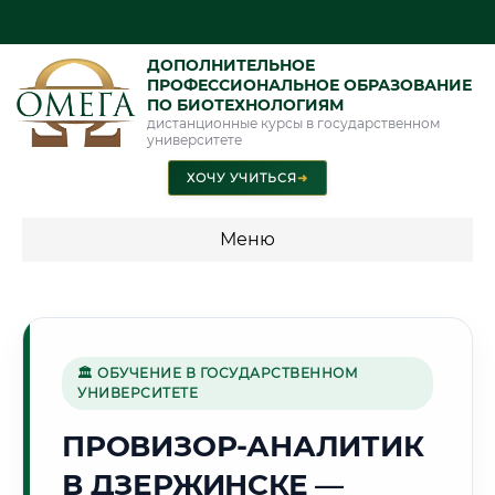
ДОПОЛНИТЕЛЬНОЕ
ПРОФЕССИОНАЛЬНОЕ ОБРАЗОВАНИЕ
ПО БИОТЕХНОЛОГИЯМ
дистанционные курсы в государственном
университете
ХОЧУ УЧИТЬСЯ
➜
Меню
💰 ПРОГРАММЫ И СТОИМОСТЬ
Стоимость по программам обучения "Биотехнологии"
🏛 ОБУЧЕНИЕ В ГОСУДАРСТВЕННОМ
УНИВЕРСИТЕТЕ
🏭
ПРОВИЗОР-АНАЛИТИК
В ДЗЕРЖИНСКЕ —
Г. ДЗЕРЖИНСК