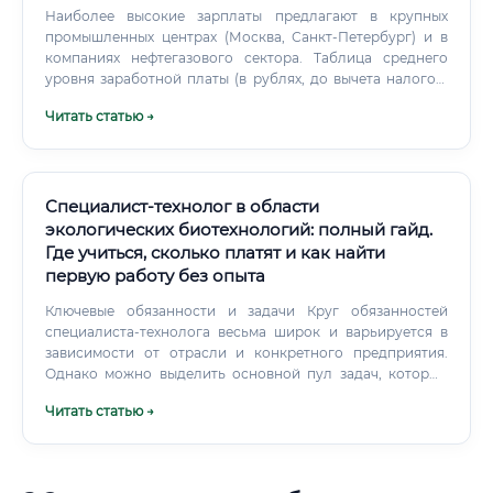
Наиболее высокие зарплаты предлагают в крупных
Компании всё чаще ценят практические навыки выше
промышленных центрах (Москва, Санкт-Петербург) и в
формальных дипломов. Сколько зарабатывают
компаниях нефтегазового сектора. Таблица среднего
выпускники курсов и как быстро окупается обучение 💡
уровня заработной платы (в рублях, до вычета налогов)
Расчёт окупаемости образовательных вложений: ✅
Где платят больше всего?
Биофармакология — одна из немногих областей, где
Читать статью →
инвестиции в образование окупаются крайне быстро,
особенно при переходе в фармацевтическую
промышленность из смежной, но менее оплачиваемой
сферы.
Специалист-технолог в области
экологических биотехнологий: полный гайд.
Где учиться, сколько платят и как найти
первую работу без опыта
Ключевые обязанности и задачи Круг обязанностей
специалиста-технолога весьма широк и варьируется в
зависимости от отрасли и конкретного предприятия.
Однако можно выделить основной пул задач, который
формирует ядро профессиональной деятельности.
Читать статью →
Уровень дохода: от стажера до эксперта Заработная
плата специалиста-технолога в области экологических
биотехнологий напрямую зависит от его квалификации,
опыта, региона и специфики компании.