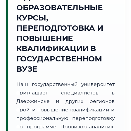
Точное местное время:
ОБРАЗОВАТЕЛЬНЫЕ
15:07:16
КУРСЫ,
Четверг, 6 Августа
ПЕРЕПОДГОТОВКА И
2026 г.
ПОВЫШЕНИЕ
🌅 Восход:
--:--
🌇 Закат:
--:--
Световой день:
--
КВАЛИФИКАЦИИ В
ГОСУДАРСТВЕННОМ
📍 Региональная справка
г. Дзержинск
ВУЗЕ
Субъект:
Нижегородская область
Тел. код:
+7 (8313)
Наш государственный университет
Почтовые индексы:
606000–606099
приглашает специалистов в
Часовой пояс:
МСК (UTC+3)
Формат учебы:
Дзержинске и других регионов
Дистанционно
пройти повышение квалификации и
🗺️ Зона обслуживания: г. Дзержинск
профессиональную переподготовку
по программе Провизор-аналитик,