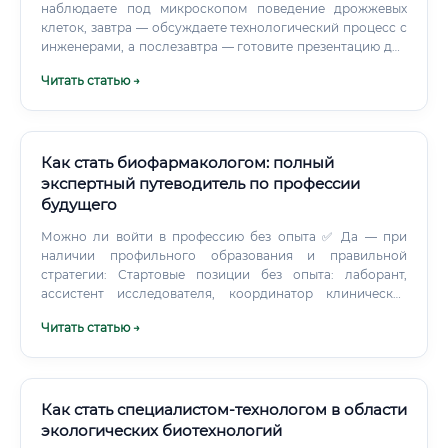
наблюдаете под микроскопом поведение дрожжевых
клеток, завтра — обсуждаете технологический процесс с
инженерами, а послезавтра — готовите презентацию для
инвесторов. Где работать: варианты трудоустройства
Читать статью →
Специалист по биоинженерии БАВ и пищевых
ингредиентов имеет широчайшие возможности для
трудоустройства. Фармацевтические компании —
пожалуй, самый щедрый работодатель.
Как стать биофармакологом: полный
экспертный путеводитель по профессии
будущего
Можно ли войти в профессию без опыта ✅ Да — при
наличии профильного образования и правильной
стратегии: Стартовые позиции без опыта: лаборант,
ассистент исследователя, координатор клинических
исследований, регуляторный ассистент Стажировки:
Читать статью →
многие крупные фармкомпании предлагают
оплачиваемые стажировки для студентов и выпускников
Волонтёрство в науке: участие в грантовых проектах при
университетах Фриланс: выполнение аналитических
задач, написание научных обзоров 🎓 Важно: диплом по
Как стать специалистом-технологом в области
смежной специальности плюс курс профессиональной
экологических биотехнологий
переподготовки — достаточная база для старта.