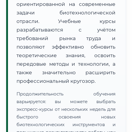
ориентированной на современные
задачи биотехнологической
отрасли. Учебные курсы
разрабатываются с учётом
🚚
Расчет логистики оригиналов:
• Маршрут транзита:
~2 447 км
требований рынка труда и
• Экспресс-доставка СДЭК / Почтой:
3–5 рабочих дней
позволяют эффективно обновить
📜 Документы и аккредитация
теоретические знания, освоить
ФИС ФРДО
передовые методы и технологии, а
также значительно расширить
профессиональный кругозор.
🔍
Нажмите на документ для увеличения и просмотра
Продолжительность обучения
варьируется: вы можете выбрать
экспресс-курсы от нескольких недель для
быстрого освоения новых
биотехнологических инструментов и