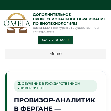
ДОПОЛНИТЕЛЬНОЕ
ПРОФЕССИОНАЛЬНОЕ ОБРАЗОВАНИЕ
ПО БИОТЕХНОЛОГИЯМ
дистанционные курсы в государственном
университете
ХОЧУ УЧИТЬСЯ
➜
Меню
💰 ПРОГРАММЫ И СТОИМОСТЬ
Стоимость по программам обучения "Биотехнологии"
🏛 ОБУЧЕНИЕ В ГОСУДАРСТВЕННОМ
УНИВЕРСИТЕТЕ
🌿
ПРОВИЗОР-АНАЛИТИК
В ФЕРГАНЕ —
Г. ФЕРГАНА