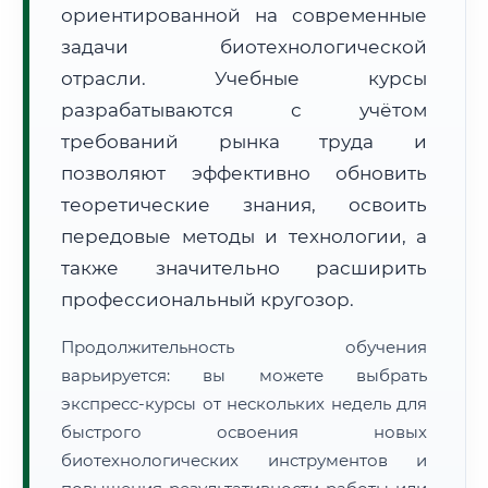
ориентированной на современные
задачи биотехнологической
отрасли. Учебные курсы
разрабатываются с учётом
требований рынка труда и
🚚
Расчет логистики оригиналов:
• Маршрут транзита:
позволяют эффективно обновить
~1 826 км
• Экспресс-доставка СДЭК / Почтой:
3–5 рабочих дней
теоретические знания, освоить
передовые методы и технологии, а
📜 Документы и аккредитация
ФИС ФРДО
также значительно расширить
профессиональный кругозор.
🔍
Нажмите на документ для увеличения и просмотра
Продолжительность обучения
варьируется: вы можете выбрать
экспресс-курсы от нескольких недель для
быстрого освоения новых
биотехнологических инструментов и