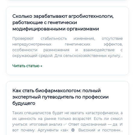
данных; управление экологическими проектами.
Сколько зарабатывают агробиотехнологи,
работающие с генетически
модифицированными организмами
Проверяют стабильность изменения, отсутствие
непредусмотренных генетических эффектов,
особенности размножения и взаимодействие с
окружающей средой. Для сельскохозяйственных культур
дополнительно исследуют пищевую безопасность,
Читать статью →
аллергенность, влияние на нецелевые организмы и
возможность распространения генов в природных
популяциях. ГМО, традиционная селекция и
редактирование генома Редактирование генома часто
обсуждают рядом с ГМО, но юридическая классификация
Как стать биофармакологом: полный
таких организмов может различаться в разных странах.
экспертный путеводитель по профессии
будущего
Таких специалистов будет не хватать катастрофически, а
их ценность на рынке только возрастёт. Есть ли смысл
учиться: итоговый анализ ✅ Ответ однозначный — да. И
вот почему: Аргументы «за»: 🟢 Высокий и постоянно