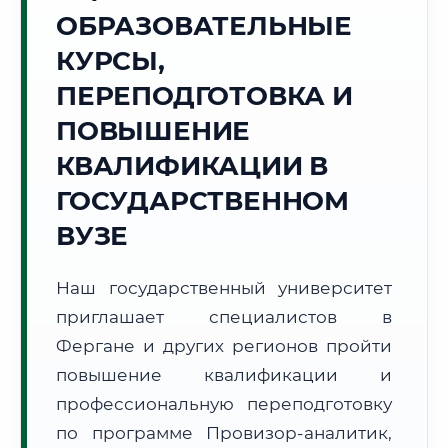
Точное местное время:
ОБРАЗОВАТЕЛЬНЫЕ
10:31:24
КУРСЫ,
Четверг, 6 Августа
ПЕРЕПОДГОТОВКА И
2026 г.
ПОВЫШЕНИЕ
+30°C
Погода в г. Фергана:
☀️
,
Ясно
КВАЛИФИКАЦИИ В
🌅 Восход:
05:15
🌇 Закат:
19:22
Световой день:
14 ч. 7 мин.
ГОСУДАРСТВЕННОМ
ВУЗЕ
📍 Региональная справка
г. Фергана
Субъект:
Республика Узбекистан
Наш государственный университет
Тел. код:
+998 (73)
приглашает специалистов в
Почтовые индексы:
150100–150130
Фергане и других регионов пройти
Часовой пояс:
UTC+5
повышение квалификации и
Формат учебы:
Дистанционно
профессиональную переподготовку
по программе Провизор-аналитик,
🗺️ Зона обслуживания: г. Фергана