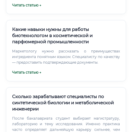
растущий спрос на специалистов 🟢 Зарплата
Читать статью →
существенно выше среднего по стране уже на старте 🟢
Возможность работать в международных компаниях и за
рубежом 🟢 Профессия не рутинная — каждый день
приносит новые задачи 🟢 Вы участвуете в создании
препаратов, которые спасают жизни 🟢 Карьерный
Какие навыки нужны для работы
потолок крайне высок 🟢 Быстрая окупаемость любых
биотехнологом в косметической и
образовательных инвестиций 🟢 ИИ не заменит, а усилит
парфюмерной промышленности
ценность специалиста Потенциальные сложности: ⚠️
Требует серьёзной фундаментальной подготовки ⚠️
Маркетологу нужно рассказать о преимуществах
Английский язык — не опция, а обязательное условие ⚠️
ингредиента понятным языком. Специалисту по качеству
Конкуренция за топовые позиции высока Профессия
— предоставить подтверждающие документы.
биофармаколога — это не просто карьера.
Читать статью →
Сколько зарабатывают специалисты по
синтетической биологии и метаболической
инженерии
После бакалавриата студент выбирает магистратуру,
лабораторию и тему исследования. Именно практика
часто определяет дальнейшую карьеру сильнее, чем