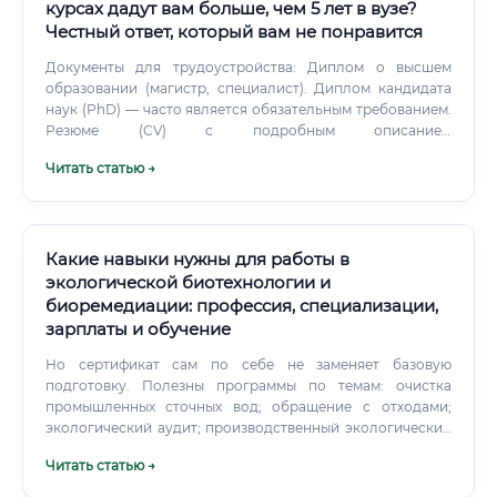
курсах дадут вам больше, чем 5 лет в вузе?
Честный ответ, который вам не понравится
Документы для трудоустройства: Диплом о высшем
образовании (магистр, специалист). Диплом кандидата
наук (PhD) — часто является обязательным требованием.
Резюме (CV) с подробным описанием
исследовательского опыта и освоенных методик.
Читать статью →
Какие навыки нужны для работы в
экологической биотехнологии и
биоремедиации: профессия, специализации,
зарплаты и обучение
Но сертификат сам по себе не заменяет базовую
подготовку. Полезны программы по темам: очистка
промышленных сточных вод; обращение с отходами;
экологический аудит; производственный экологический
контроль; рекультивация земель; оценка воздействия на
Читать статью →
окружающую среду; аналитическая химия; GIS и
дистанционное зондирование; статистическая обработка