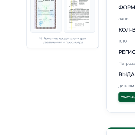
ФОРМ
очно
КОЛ-В
🔍
Нажмите на документ для
1010
увеличения и просмотра
РЕГИО
Петроз
ВЫДА
диплом 
Узнать ц