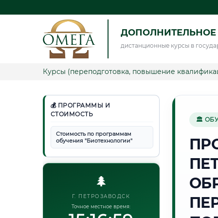
ДОПОЛНИТЕЛЬНОЕ
дистанционные курсы в госуда
Курсы (переподготовка, повышение квалифика
💰 ПРОГРАММЫ И
СТОИМОСТЬ
🏛 ОБ
Стоимость по программам
ПР
обучения "Биотехнологии"
ПЕ
🌲
ОБ
Г. ПЕТРОЗАВОДСК
ПЕ
Точное местное время: