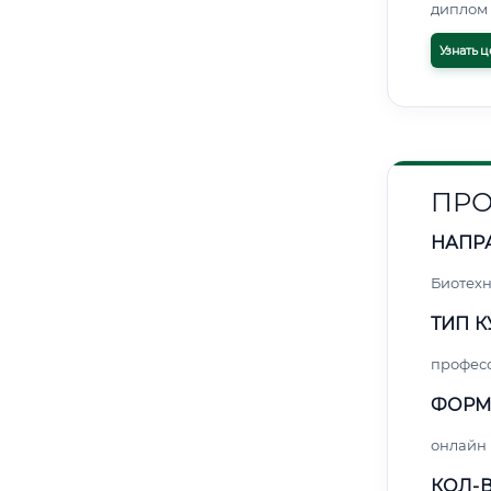
диплом 
Узнать ц
ПРО
НАПР
Биотех
ТИП К
профес
ФОРМ
онлайн
КОЛ-В