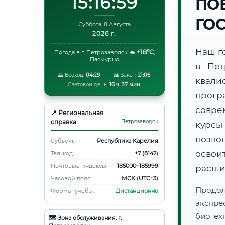
15:17:00
ПО
ГО
Суббота, 8 Августа
2026 г.
Наш г
+18°C
Погода в г. Петрозаводск:
☁️
,
Пасмурно
в Пет
🌅 Восход:
04:29
🌇 Закат:
21:06
квали
Световой день:
16 ч. 37 мин.
прог
совре
📍 Региональная
г.
справка
Петрозаводск
курсы
позво
Субъект:
Республика Карелия
освоит
Тел. код:
+7 (8142)
Почтовые индексы:
185000–185999
расши
Часовой пояс:
МСК (UTC+3)
Продо
Формат учебы:
Дистанционно
экспре
биотех
🗺️ Зона обслуживания: г.