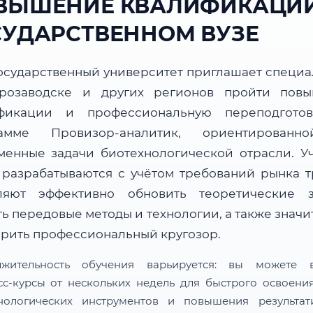
ВЫШЕНИЕ КВАЛИФИКАЦИИ
СУДАРСТВЕННОМ ВУЗЕ
осударственный университет приглашает специа
розаводске и других регионов пройти пов
фикации и профессиональную переподгото
рамме Провизор-аналитик, ориентированн
менные задачи биотехнологической отрасли. У
 разрабатываются с учётом требований рынка т
ляют эффективно обновить теоретические з
ь передовые методы и технологии, а также знач
рить профессиональный кругозор.
лжительность обучения варьируется: вы можете в
сс-курсы от нескольких недель для быстрого освоени
нологических инструментов и повышения результат