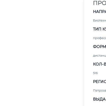
ПРО
НАПР
Биотех
ТИП К
профес
ФОРМ
дистан
КОЛ-В
516
РЕГИО
Петроз
ВЫДА