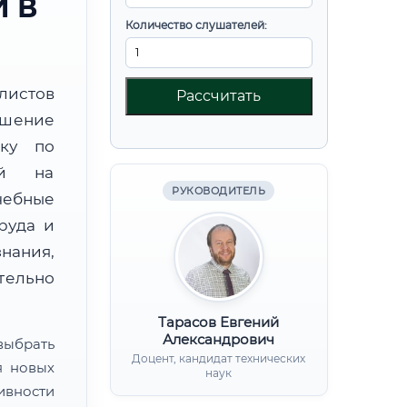
 В
Количество слушателей:
листов
Рассчитать
ышение
вку по
ой на
РУКОВОДИТЕЛЬ
чебные
руда и
нания,
ительно
Тарасов Евгений
Александрович
ыбрать
Доцент, кандидат технических
я новых
наук
ивности