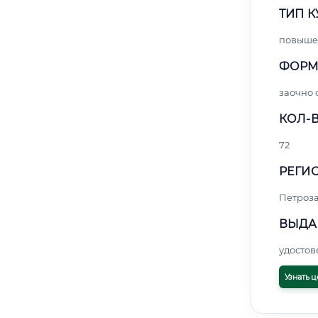
ТИП К
повыше
ФОРМ
заочно 
КОЛ-В
72
РЕГИО
Петроз
ВЫДА
удосто
Узнать ц