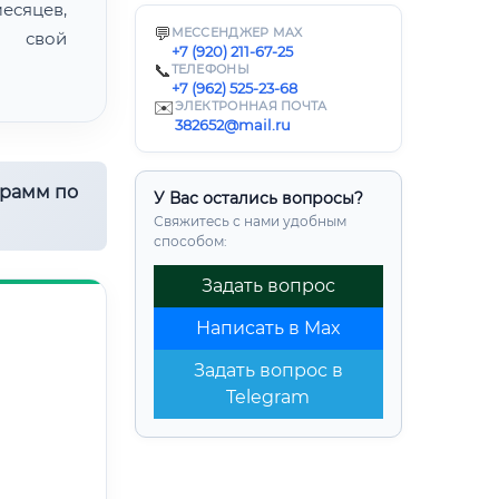
есяцев,
💬
МЕССЕНДЖЕР MAX
ь свой
+7 (920) 211-67-25
📞
ТЕЛЕФОНЫ
+7 (962) 525-23-68
✉️
ЭЛЕКТРОННАЯ ПОЧТА
382652@mail.ru
грамм по
У Вас остались вопросы?
Свяжитесь с нами удобным
способом:
Задать вопрос
Написать в Max
Задать вопрос в
Telegram