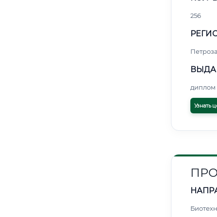
256
РЕГИО
Петроз
ВЫДА
диплом 
Узнать ц
ПРО
НАПР
Биотех