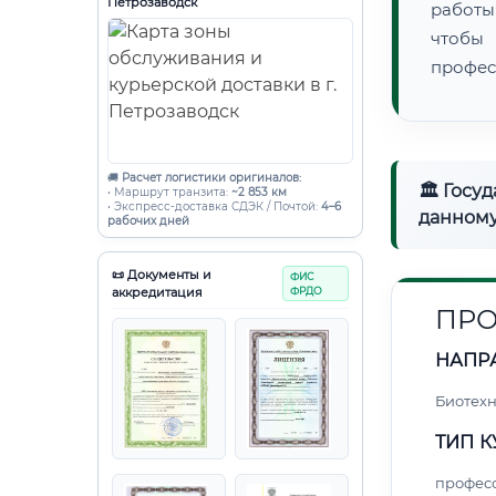
Петрозаводск
работы
чтобы
профес
🚚
Расчет логистики оригиналов:
🏛 Госу
• Маршрут транзита:
~2 853 км
• Экспресс-доставка СДЭК / Почтой:
4–6
данному
рабочих дней
📜 Документы и
ФИС
аккредитация
ФРДО
ПРО
НАПР
Биотех
ТИП К
профес