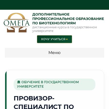
ДОПОЛНИТЕЛЬНОЕ
ПРОФЕССИОНАЛЬНОЕ ОБРАЗОВАНИЕ
ПО БИОТЕХНОЛОГИЯМ
дистанционные курсы в государственном
университете
ХОЧУ УЧИТЬСЯ
➜
Меню
💰 ПРОГРАММЫ И СТОИМОСТЬ
Стоимость по программам обучения "Биотехнологии"
🏛 ОБУЧЕНИЕ В ГОСУДАРСТВЕННОМ
УНИВЕРСИТЕТЕ
🌾
ПРОВИЗОР-
СПЕЦИАЛИСТ ПО
Г. ЭНГЕЛЬС