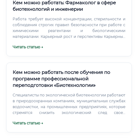
Кем можно работать: Фармаколог в сфере
биотехнологий и инженерии
Работа требует высокой концентрации, стерильности и
соблюдения строгих правил безопасности при работе с
химическими реагентами и биологическими
материалами. Карьерный рост и перспективы Карьерный
рост в этой профессии может идти по нескольким
Читать статью →
траекториям: Вертикальный (научный): Младший
научный сотрудник → Научный сотрудник → Старший
научный сотрудник → Ведущий/Главный научный
сотрудник (Principal Scientist).
Кем можно работать после обучения по
программе профессиональной
переподготовки «Биотехнологии»
Специалисты по экологической биотехнологии работают
в природоохранных компаниях, муниципальных службах
водоочистки, на промышленных предприятиях, которые
стремятся снизить экологический след своей
деятельности. Медицинские лаборатории и
Читать статью →
диагностические центры Биотехнолог отлично
справляется с работой в клинической лаборатории:
молекулярная диагностика, ПЦР-тестирование,