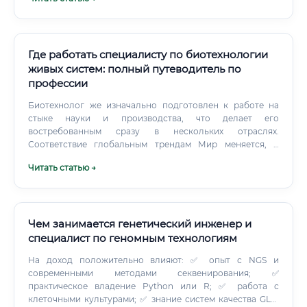
больными. Это один из самых частых страхов, связанных с
профессиями будущего.
Где работать специалисту по биотехнологии
живых систем: полный путеводитель по
профессии
Биотехнолог же изначально подготовлен к работе на
стыке науки и производства, что делает его
востребованным сразу в нескольких отраслях.
Соответствие глобальным трендам Мир меняется, и
биотехнология находится в самом сердце этих
Читать статью →
изменений. Три крупнейших глобальных тренда —
персонализированная медицина, устойчивое сельское
хозяйство и зелёная экономика — напрямую связаны с
биотехнологией.
Чем занимается генетический инженер и
специалист по геномным технологиям
На доход положительно влияют: ✅ опыт с NGS и
современными методами секвенирования; ✅
практическое владение Python или R; ✅ работа с
клеточными культурами; ✅ знание систем качества GLP,