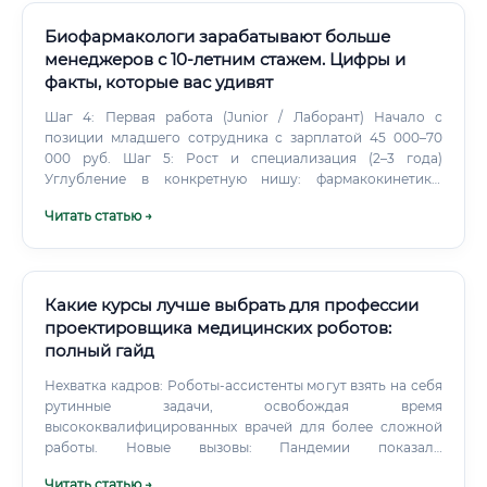
иммунологические анализы, микробиологические
исследования. Медицинские лаборатории — один из
Биофармакологи зарабатывают больше
самых стабильных работодателей для выпускников
менеджеров с 10-летним стажем. Цифры и
программ переподготовки.
факты, которые вас удивят
Шаг 4: Первая работа (Junior / Лаборант) Начало с
позиции младшего сотрудника с зарплатой 45 000–70
000 руб. Шаг 5: Рост и специализация (2–3 года)
Углубление в конкретную нишу: фармакокинетика,
биоаналитика, регуляторика, R&D.
Читать статью →
Какие курсы лучше выбрать для профессии
проектировщика медицинских роботов:
полный гайд
Нехватка кадров: Роботы-ассистенты могут взять на себя
рутинные задачи, освобождая время
высококвалифицированных врачей для более сложной
работы. Новые вызовы: Пандемии показали
необходимость автоматизации в диагностике и уходе за
Читать статью →