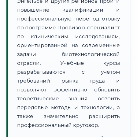
Энгельсе и других регионов пройти
повышение квалификации и
профессиональную переподготовку
по программе Провизор-специалист
по клиническим исследованиям,
🚚
Расчет логистики оригиналов:
ориентированной на современные
• Маршрут транзита:
~2 452 км
• Экспресс-доставка СДЭК / Почтой:
4–6 рабочих дней
задачи биотехнологической
отрасли. Учебные курсы
📜 Документы и аккредитация
ФИС ФРДО
разрабатываются с учётом
требований рынка труда и
позволяют эффективно обновить
🔍
Нажмите на документ для увеличения и просмотра
теоретические знания, освоить
передовые методы и технологии, а
также значительно расширить
профессиональный кругозор.