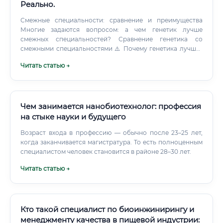
Реально.
Смежные специальности: сравнение и преимущества
Многие задаются вопросом: а чем генетик лучше
смежных специальностей? Сравнение генетика со
смежными специальностями ⚠️ Почему генетика лучше?
Именно генетики стоят у истоков персонализированной
Читать статью →
медицины, которая является главным трендом
здравоохранения XXI века.
Чем занимается нанобиотехнолог: профессия
на стыке науки и будущего
Возраст входа в профессию — обычно после 23–25 лет,
когда заканчивается магистратура. То есть полноценным
специалистом человек становится в районе 28–30 лет.
Читать статью →
Кто такой специалист по биоинжинирингу и
менеджменту качества в пищевой индустрии: