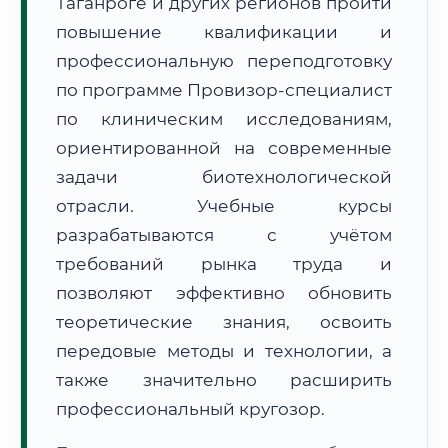
Таганроге и других регионов пройти
повышение квалификации и
профессиональную переподготовку
по программе Провизор-специалист
по клиническим исследованиям,
🚚
Расчет логистики оригиналов:
ориентированной на современные
• Маршрут транзита:
~3 134 км
• Экспресс-доставка СДЭК / Почтой:
4–6 рабочих дней
задачи биотехнологической
отрасли. Учебные курсы
📜 Документы и аккредитация
ФИС ФРДО
разрабатываются с учётом
требований рынка труда и
позволяют эффективно обновить
🔍
Нажмите на документ для увеличения и просмотра
теоретические знания, освоить
передовые методы и технологии, а
также значительно расширить
профессиональный кругозор.