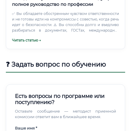
полное руководство по профессии
✅ Вы обладаете обостренным чувством ответственности
и не готовы идти на компромиссы с совестью, когда речь
идет о безопасности. ⚠️ Вы способны долго и въедливо
разбираться в документах, ГОСТах, международных
регламентах. ✅ У вас развито критическое мышление: вы
Читать статью →
привыкли перепроверять факты и данные гипотез.
❓ Задать вопрос по обучению
Есть вопросы по программе или
поступлению?
Оставьте сообщение — методист приемной
комиссии ответит вам в ближайшее время.
Ваше имя *