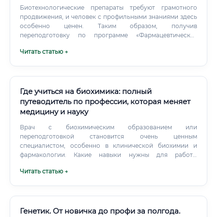
Биотехнологические препараты требуют грамотного
продвижения, и человек с профильными знаниями здесь
особенно ценен. Таким образом, получив
переподготовку по программе «Фармацевтическая
биотехнология», вы открываете для себя несколько
Читать статью →
совершенно разных карьерных путей. И это большое
преимущество — вы сами выбираете, в какую сторону
двигаться.
Где учиться на биохимика: полный
путеводитель по профессии, которая меняет
медицину и науку
Врач с биохимическим образованием или
переподготовкой становится очень ценным
специалистом, особенно в клинической биохимии и
фармакологии. Какие навыки нужны для работы
биохимиком Навыки биохимика делятся на два больших
Читать статью →
блока.
Генетик. От новичка до профи за полгода.