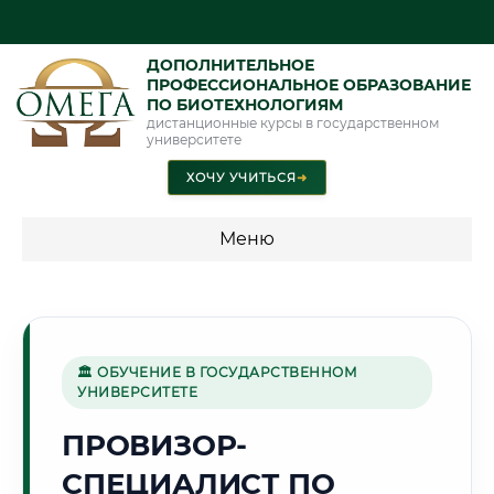
ДОПОЛНИТЕЛЬНОЕ
ПРОФЕССИОНАЛЬНОЕ ОБРАЗОВАНИЕ
ПО БИОТЕХНОЛОГИЯМ
дистанционные курсы в государственном
университете
ХОЧУ УЧИТЬСЯ
➜
Меню
💰 ПРОГРАММЫ И СТОИМОСТЬ
Стоимость по программам обучения "Биотехнологии"
🏛 ОБУЧЕНИЕ В ГОСУДАРСТВЕННОМ
УНИВЕРСИТЕТЕ
🌊
ПРОВИЗОР-
СПЕЦИАЛИСТ ПО
Г. ТАГАНРОГ