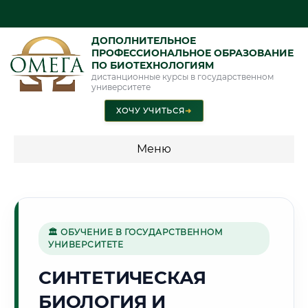
ДОПОЛНИТЕЛЬНОЕ
ПРОФЕССИОНАЛЬНОЕ ОБРАЗОВАНИЕ
ПО БИОТЕХНОЛОГИЯМ
дистанционные курсы в государственном
университете
ХОЧУ УЧИТЬСЯ
➜
Меню
💰 ПРОГРАММЫ И СТОИМОСТЬ
Стоимость по программам обучения "Биотехнологии"
🏛 ОБУЧЕНИЕ В ГОСУДАРСТВЕННОМ
УНИВЕРСИТЕТЕ
🐟
СИНТЕТИЧЕСКАЯ
БИОЛОГИЯ И
Г. АСТРАХАНЬ