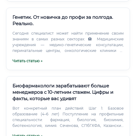
Генетик. От новичка до профи за полгода.
Реально.
Сегодня специалист может найти применение своим
знаниям в самых разных секторах: 🏥 Медицинские
учреждения — медико-генетические консультации,
перинатальные центры, онкологические клиники 🔬
Научно-исследовательские институты — РАН, РАМН,
Читать статью →
профильные НИИ 🏭 Фармацевтические и
биотехнологические компании — разработка
препаратов, клинические исследования 🌾 Агробиотех —
селекция растений и животных с заданными
характеристиками 🧬 Коммерческие генетические
Биофармакологи зарабатывают больше
лаборатории — Genotek, ДНК-Клиника, Медгенетика и
менеджеров с 10-летним стажем. Цифры и
др. 🎓 Высшие учебные заведения — преподавательская
факты, которые вас удивят
и исследовательская деятельность ⚖️ Судебно-
медицинские учреждения — ДНК-экспертиза в
Вот конкретный план действий: Шаг 1: Базовое
криминалистике 💻 IT-компании в сфере healthtech —
образование (4–6 лет) Поступление на профильные
разработка биоинформатических инструментов Уровень
специальности: фармация, биология, биохимия,
заработной платы: от новичка до эксперта 💰 Один из
биотехнология, химия. Сеченова, СПбГХФА, Казанский
самых важных вопросов — сколько зарабатывает генетик
медицинский университет, НГУ, МГУ. Шаг 2:
Читать статью →