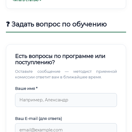
в России и мире? Ответ зависит от региона,
Специализация (параллельно с учёбой или после)
специализации, опыта и типа работодателя.
Прохождение дополнительных курсов по
биофармакологии, фармакокинетике, GMP,
регуляторике.
❓ Задать вопрос по обучению
Есть вопросы по программе или
поступлению?
Оставьте сообщение — методист приемной
комиссии ответит вам в ближайшее время.
Ваше имя *
Ваш E-mail (для ответа)