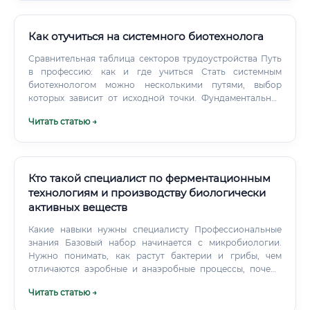
Как отучиться на системного биотехнолога
Сравнительная таблица секторов трудоустройства Путь
в профессию: как и где учиться Стать системным
биотехнологом можно несколькими путями, выбор
которых зависит от исходной точки. Фундаментальное
высшее образование (классический путь): Бакалавриат/
Читать статью →
Специалитет: "Биоинженерия и биоинформатика",
"Биология", "Химия", "Фармация", "Прикладная математика
и информатика". Идеальные программы: "Системная
биология", "Биоинформатика", "Вычислительная
биология".
Кто такой специалист по ферментационным
технологиям и производству биологически
активных веществ
Какие навыки нужны специалисту Профессиональные
знания Базовый набор начинается с микробиологии.
Нужно понимать, как растут бактерии и грибы, чем
отличаются аэробные и анаэробные процессы, почему
культура теряет активность и как возникает
Читать статью →
контаминация.