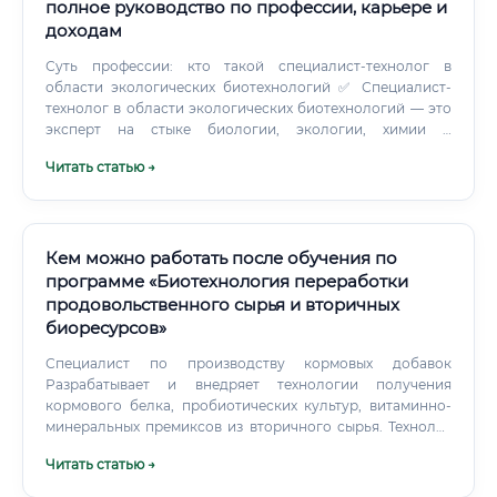
полное руководство по профессии, карьере и
доходам
Суть профессии: кто такой специалист-технолог в
области экологических биотехнологий ✅ Специалист-
технолог в области экологических биотехнологий — это
эксперт на стыке биологии, экологии, химии и
инженерии, который разрабатывает и внедряет
Читать статью →
биотехнологические решения для защиты окружающей
среды, очистки сточных вод, переработки отходов и
восстановления загрязнённых экосистем. Это одна из
наиболее динамично развивающихся профессий XXI
века. Специалист работает с живыми организмами —
Кем можно работать после обучения по
микроорганизмами, ферментами, водорослями,
программе «Биотехнология переработки
бактериями — и применяет их свойства для решения
продовольственного сырья и вторичных
экологических задач промышленного, муниципального и
биоресурсов»
государственного масштаба.
Специалист по производству кормовых добавок
Разрабатывает и внедряет технологии получения
кормового белка, пробиотических культур, витаминно-
минеральных премиксов из вторичного сырья. Технолог
биогазовых установок Работает на предприятиях,
Читать статью →
производящих биогаз из органических отходов. Это
перспективное направление «зелёной» энергетики.