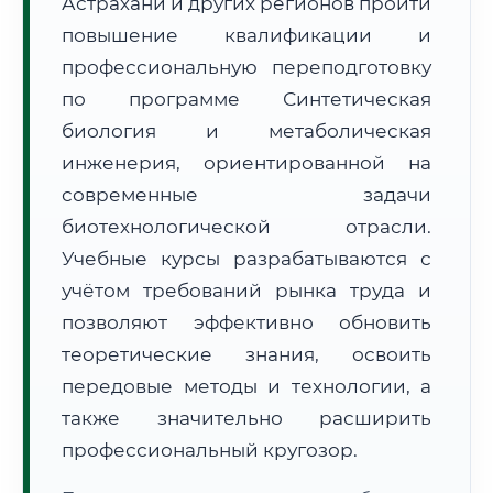
Астрахани и других регионов пройти
повышение квалификации и
профессиональную переподготовку
по программе Синтетическая
биология и метаболическая
🚚
Расчет логистики оригиналов:
инженерия, ориентированной на
• Маршрут транзита:
~2 607 км
• Экспресс-доставка СДЭК / Почтой:
4–6 рабочих дней
современные задачи
биотехнологической отрасли.
📜 Документы и аккредитация
ФИС ФРДО
Учебные курсы разрабатываются с
учётом требований рынка труда и
позволяют эффективно обновить
🔍
Нажмите на документ для увеличения и просмотра
теоретические знания, освоить
передовые методы и технологии, а
также значительно расширить
профессиональный кругозор.