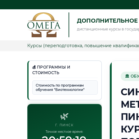
ДОПОЛНИТЕЛЬНОЕ
дистанционные курсы в госуда
Курсы (переподготовка, повышение квалифика
💰 ПРОГРАММЫ И
СТОИМОСТЬ
🏛 ОБ
Стоимость по программам
СИ
обучения "Биотехнологии"
МЕ
🌿
ПИ
Г. ПИНСК
КУ
Точное местное время: