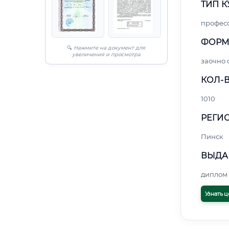
ТИП К
профес
ФОРМ
🔍
Нажмите на документ для
увеличения и просмотра
заочно
КОЛ-В
1010
РЕГИО
Пинск
ВЫДА
диплом 
Узнать ц