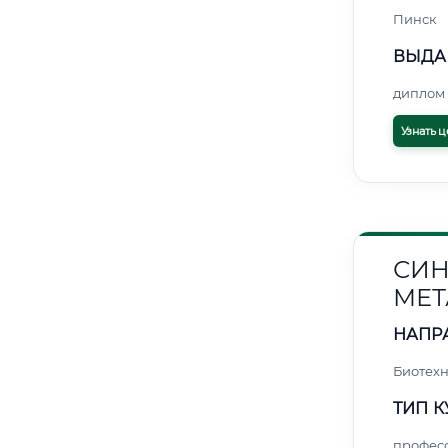
Пинск
ВЫДА
диплом 
Узнать ц
СИН
МЕТ
НАПР
Биотех
ТИП К
профес