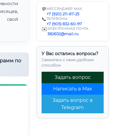
ивности
💬
МЕССЕНДЖЕР MAX
есяцев,
+7 (920) 211-67-25
ь свой
📞
ТЕЛЕФОНЫ
+7 (905) 832-60-97
✉️
ЭЛЕКТРОННАЯ ПОЧТА
382652@mail.ru
У Вас остались вопросы?
Свяжитесь с нами удобным
грамм по
способом:
Задать вопрос
Написать в Max
Задать вопрос в
Telegram