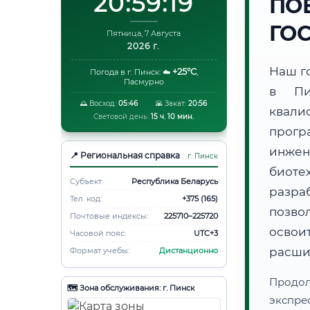
20:59:20
ПО
ГО
Пятница, 7 Августа
2026 г.
Наш г
+25°C
Погода в г. Пинск:
☁️
,
Пасмурно
в Пи
🌅 Восход:
05:46
🌇 Закат:
20:56
квали
Световой день:
15 ч. 10 мин.
прогр
инжен
📍 Региональная справка
г. Пинск
биот
Субъект:
Республика Беларусь
разра
Тел. код:
+375 (165)
позво
Почтовые индексы:
225710–225720
освоит
Часовой пояс:
UTC+3
расши
Формат учебы:
Дистанционно
Продо
🗺️ Зона обслуживания: г. Пинск
экспре