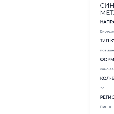
СИН
МЕТ
НАПР
Биотех
ТИП К
повыше
ФОРМ
очно-за
КОЛ-В
72
РЕГИО
Пинск