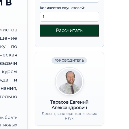
 В
Количество слушателей:
листов
Рассчитать
шение
вку по
ческая
РУКОВОДИТЕЛЬ
задачи
курсы
руда и
нания,
ительно
Тарасов Евгений
Александрович
Доцент, кандидат технических
ыбрать
наук
я новых