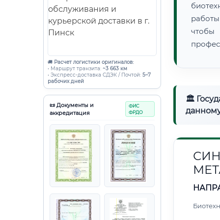
биотех
работы
чтобы
профес
🚚
Расчет логистики оригиналов:
• Маршрут транзита:
~3 663 км
• Экспресс-доставка СДЭК / Почтой:
5–7
рабочих дней
🏛 Госу
📜 Документы и
ФИС
данному
аккредитация
ФРДО
СИН
МЕТ
НАПР
Биотех