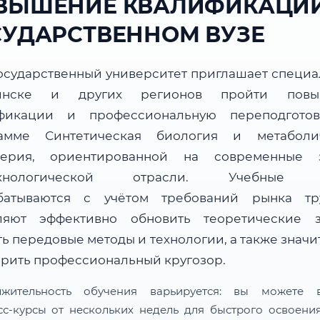
ВЫШЕНИЕ КВАЛИФИКАЦИИ
СУДАРСТВЕННОМ ВУЗЕ
осударственный университет приглашает специа
нске и других регионов пройти повы
фикации и профессиональную переподгото
амме Синтетическая биология и метаболи
ерия, ориентированной на современные 
ехнологической отрасли. Учебные 
батываются с учётом требований рынка т
ляют эффективно обновить теоретические з
ь передовые методы и технологии, а также знач
рить профессиональный кругозор.
лжительность обучения варьируется: вы можете в
сс-курсы от нескольких недель для быстрого освоени