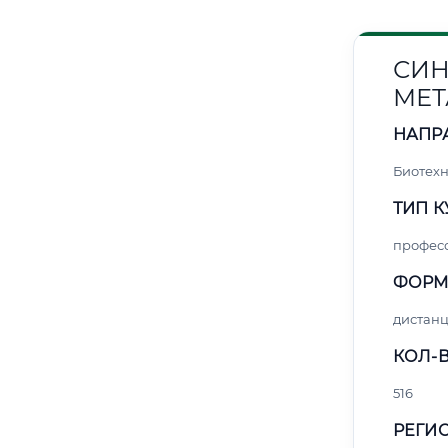
СИН
МЕТ
НАПР
Биотех
ТИП К
профес
ФОРМ
дистан
КОЛ-В
516
РЕГИО