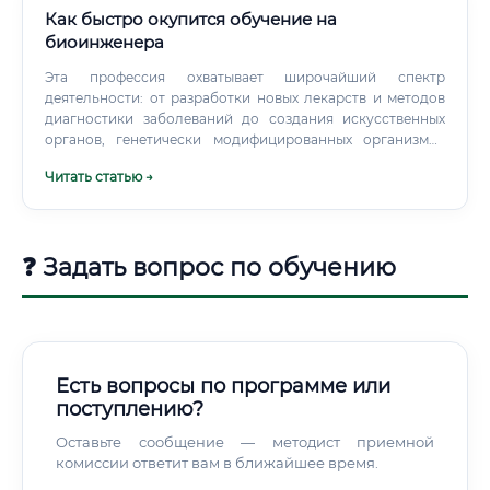
Как быстро окупится обучение на
биоинженера
Эта профессия охватывает широчайший спектр
деятельности: от разработки новых лекарств и методов
диагностики заболеваний до создания искусственных
органов, генетически модифицированных организмов
для сельского хозяйства и разработки биотоплива.
Читать статью →
Биоинженеры работают с клетками, тканями, белками и
генами, используя высокотехнологичное оборудование
и передовые научные знания.
❓ Задать вопрос по обучению
Есть вопросы по программе или
поступлению?
Оставьте сообщение — методист приемной
комиссии ответит вам в ближайшее время.