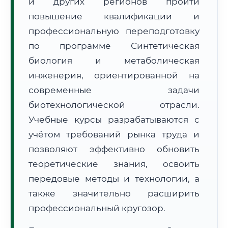
и других регионов пройти
повышение квалификации и
профессиональную переподготовку
по программе Синтетическая
биология и метаболическая
🚚
Расчет логистики оригиналов:
инженерия, ориентированной на
• Маршрут транзита:
~3 129 км
• Экспресс-доставка СДЭК / Почтой:
4–6 рабочих дней
современные задачи
биотехнологической отрасли.
📜 Документы и аккредитация
ФИС ФРДО
Учебные курсы разрабатываются с
учётом требований рынка труда и
позволяют эффективно обновить
🔍
Нажмите на документ для увеличения и просмотра
теоретические знания, освоить
передовые методы и технологии, а
также значительно расширить
профессиональный кругозор.