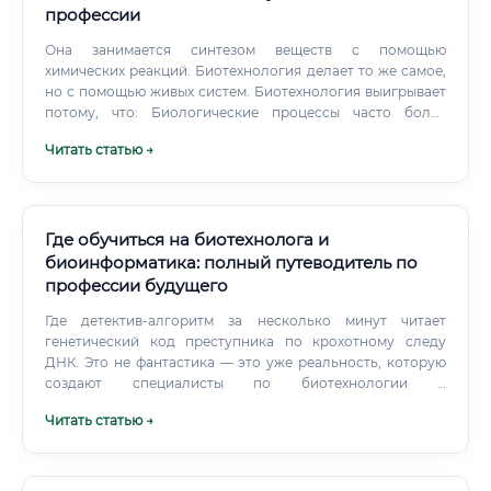
профессии
Она занимается синтезом веществ с помощью
химических реакций. Биотехнология делает то же самое,
но с помощью живых систем. Биотехнология выигрывает
потому, что: Биологические процессы часто более
экологичны и «зелёны» Биотехнологические продукты
Читать статью →
нередко проще в синтезе и дешевле в производстве
Биологические методы позволяют получать вещества,
которые химическим путём получить практически
невозможно (например, сложные белки, антитела)
Биотехнология vs Фармация Фармация — это
Где обучиться на биотехнолога и
преимущественно работа с готовыми препаратами: их
биоинформатика: полный путеводитель по
изготовление, отпуск, контроль.
профессии будущего
Где детектив-алгоритм за несколько минут читает
генетический код преступника по крохотному следу
ДНК. Это не фантастика — это уже реальность, которую
создают специалисты по биотехнологии и
биоинформатике.
Читать статью →