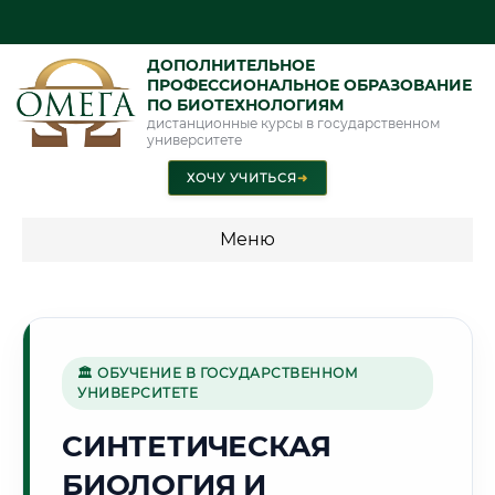
ДОПОЛНИТЕЛЬНОЕ
ПРОФЕССИОНАЛЬНОЕ ОБРАЗОВАНИЕ
ПО БИОТЕХНОЛОГИЯМ
дистанционные курсы в государственном
университете
ХОЧУ УЧИТЬСЯ
➜
Меню
💰 ПРОГРАММЫ И СТОИМОСТЬ
Стоимость по программам обучения "Биотехнологии"
🏛 ОБУЧЕНИЕ В ГОСУДАРСТВЕННОМ
УНИВЕРСИТЕТЕ
🏭
СИНТЕТИЧЕСКАЯ
БИОЛОГИЯ И
Г. РУСТАВИ