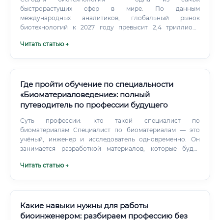
быстрорастущих сфер в мире. По данным
международных аналитиков, глобальный рынок
биотехнологий к 2027 году превысит 2,4 триллиона
долларов.
Читать статью →
Где пройти обучение по специальности
«Биоматериаловедение»: полный
путеводитель по профессии будущего
Суть профессии: кто такой специалист по
биоматериалам Специалист по биоматериалам — это
учёный, инженер и исследователь одновременно. Он
занимается разработкой материалов, которые будут
использоваться в медицинских целях: протезы,
Читать статью →
импланты, системы доставки лекарств, раневые
покрытия, искусственные органы, скаффолды для
тканевой инженерии и многое другое. Суть профессии
можно объяснить просто: специалист берёт «сырой»
материал — будь то titanium, гидроксиапатит,
Какие навыки нужны для работы
полилактид или нанокомпозит — и превращает его в
биоинженером: разбираем профессию без