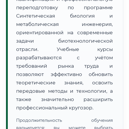
переподготовку по программе
Синтетическая биология и
метаболическая инженерия,
ориентированной на современные
задачи биотехнологической
🚚
Расчет логистики оригиналов:
• Маршрут транзита:
~2 877 км
отрасли. Учебные курсы
• Экспресс-доставка СДЭК / Почтой:
4–6 рабочих дней
разрабатываются с учётом
📜 Документы и аккредитация
ФИС ФРДО
требований рынка труда и
позволяют эффективно обновить
теоретические знания, освоить
🔍
Нажмите на документ для увеличения и просмотра
передовые методы и технологии, а
также значительно расширить
профессиональный кругозор.
Продолжительность обучения
варьируется: вы можете выбрать