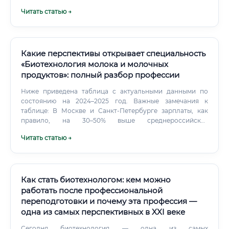
востребованность, отличную оплату труда и реальную
Читать статью →
возможность менять мир к лучшему.
Какие перспективы открывает специальность
«Биотехнология молока и молочных
продуктов»: полный разбор профессии
Ниже приведена таблица с актуальными данными по
состоянию на 2024–2025 год. Важные замечания к
таблице: В Москве и Санкт-Петербурге зарплаты, как
правило, на 30–50% выше среднероссийских
показателей.
Читать статью →
Как стать биотехнологом: кем можно
работать после профессиональной
переподготовки и почему эта профессия —
одна из самых перспективных в XXI веке
Сегодня биотехнология — одна из самых