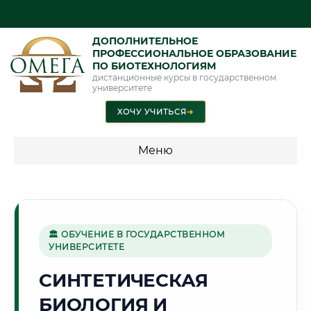
ДОПОЛНИТЕЛЬНОЕ
ПРОФЕССИОНАЛЬНОЕ ОБРАЗОВАНИЕ
ПО БИОТЕХНОЛОГИЯМ
дистанционные курсы в государственном
университете
ХОЧУ УЧИТЬСЯ
➜
Меню
💰 ПРОГРАММЫ И СТОИМОСТЬ
Стоимость по программам обучения "Биотехнологии"
🏛 ОБУЧЕНИЕ В ГОСУДАРСТВЕННОМ
УНИВЕРСИТЕТЕ
🏯
СИНТЕТИЧЕСКАЯ
БИОЛОГИЯ И
Г. ТВЕРЬ