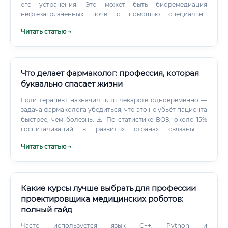
его устранения. Это может быть биоремедиация
нефтезагрязненных почв с помощью специально
подобранных штаммов бактерий, очистка промышленных
Читать статью →
сточных вод в биореакторах или переработка
органических отходов в биогаз. Таким образом, суть
профессии — это практическое применение
биотехнологических методов для защиты и
восстановления экосистем, утилизации отходов и
Что делает фармаколог: профессия, которая
создания "зеленых" производственных циклов.
буквально спасает жизни
Если терапевт назначил пять лекарств одновременно —
задача фармаколога убедиться, что это не убьёт пациента
быстрее, чем болезнь. ⚠️ По статистике ВОЗ, около 15%
госпитализаций в развитых странах связаны с
неправильным применением лекарств. Фармаколог —
Читать статью →
это специалист, который эту цифру снижает.
Какие курсы лучше выбрать для профессии
проектировщика медицинских роботов:
полный гайд
Часто используется язык C++, Python и