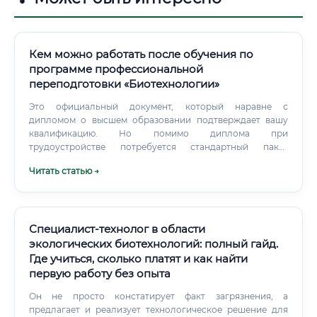
Кем можно работать после обучения по
программе профессиональной
переподготовки «Биотехнологии»
Это официальный документ, который наравне с
дипломом о высшем образовании подтверждает вашу
квалификацию. Но помимо диплома при
трудоустройстве потребуется стандартный пакет
документов. Обязательные документы: — Паспорт
Читать статью →
гражданина Российской Федерации — основной
документ, удостоверяющий личность.
Специалист-технолог в области
экологических биотехнологий: полный гайд.
Где учиться, сколько платят и как найти
первую работу без опыта
Он не просто констатирует факт загрязнения, а
предлагает и реализует технологическое решение для