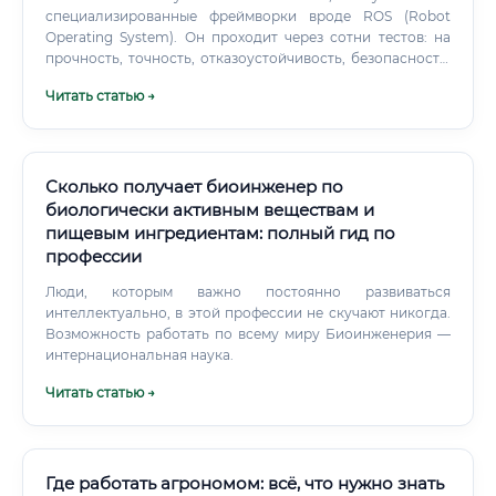
специализированные фреймворки вроде ROS (Robot
Operating System). Он проходит через сотни тестов: на
прочность, точность, отказоустойчивость, безопасность.
Сначала в лаборатории, затем на симуляторах, и только
Читать статью →
потом, после множества итераций и улучшений,
начинаются доклинические и клинические испытания.
Сколько получает биоинженер по
биологически активным веществам и
пищевым ингредиентам: полный гид по
профессии
Люди, которым важно постоянно развиваться
интеллектуально, в этой профессии не скучают никогда.
Возможность работать по всему миру Биоинженерия —
интернациональная наука.
Читать статью →
Где работать агрономом: всё, что нужно знать