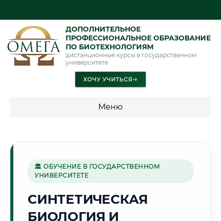
ДОПОЛНИТЕЛЬНОЕ
ПРОФЕССИОНАЛЬНОЕ ОБРАЗОВАНИЕ
ПО БИОТЕХНОЛОГИЯМ
дистанционные курсы в государственном
университете
ХОЧУ УЧИТЬСЯ
➜
Меню
💰 ПРОГРАММЫ И СТОИМОСТЬ
Стоимость по программам обучения "Биотехнологии"
🏛 ОБУЧЕНИЕ В ГОСУДАРСТВЕННОМ
УНИВЕРСИТЕТЕ
🏔️
СИНТЕТИЧЕСКАЯ
БИОЛОГИЯ И
Г. ВЛАДИКАВКАЗ