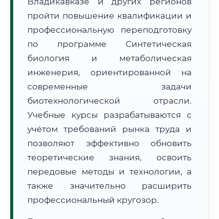
Владикавказе и других регионов
пройти повышение квалификации и
профессиональную переподготовку
по программе Синтетическая
биология и метаболическая
🚚
Расчет логистики оригиналов:
инженерия, ориентированной на
• Маршрут транзита:
~3 042 км
• Экспресс-доставка СДЭК / Почтой:
4–6 рабочих дней
современные задачи
биотехнологической отрасли.
📜 Документы и аккредитация
ФИС ФРДО
Учебные курсы разрабатываются с
учётом требований рынка труда и
позволяют эффективно обновить
🔍
Нажмите на документ для увеличения и просмотра
теоретические знания, освоить
передовые методы и технологии, а
также значительно расширить
профессиональный кругозор.