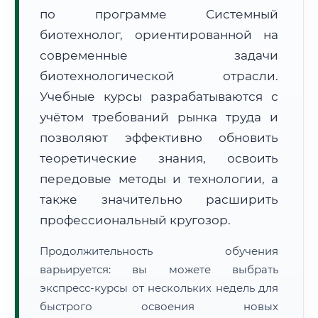
по программе Системный
биотехнолог, ориентированной на
современные задачи
биотехнологической отрасли.
Учебные курсы разрабатываются с
🚚
Расчет логистики оригиналов:
• Маршрут транзита:
~1 848 км
учётом требований рынка труда и
• Экспресс-доставка СДЭК / Почтой:
3–5 рабочих дней
позволяют эффективно обновить
📜 Документы и аккредитация
теоретические знания, освоить
ФИС ФРДО
передовые методы и технологии, а
также значительно расширить
профессиональный кругозор.
🔍
Нажмите на документ для увеличения и просмотра
Продолжительность обучения
варьируется: вы можете выбрать
экспресс-курсы от нескольких недель для
быстрого освоения новых