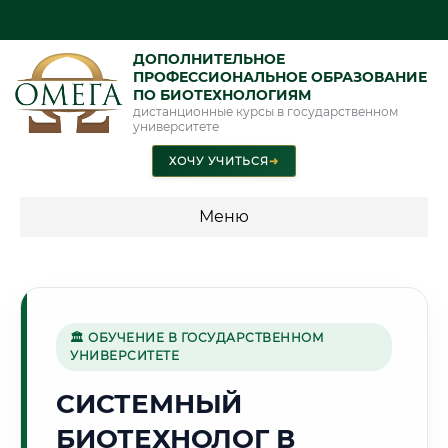
ДОПОЛНИТЕЛЬНОЕ
ПРОФЕССИОНАЛЬНОЕ ОБРАЗОВАНИЕ
ПО БИОТЕХНОЛОГИЯМ
дистанционные курсы в государственном
университете
ХОЧУ УЧИТЬСЯ
➜
Меню
💰 ПРОГРАММЫ И СТОИМОСТЬ
Стоимость по программам обучения "Биотехнологии"
🏛 ОБУЧЕНИЕ В ГОСУДАРСТВЕННОМ
УНИВЕРСИТЕТЕ
⚙️
СИСТЕМНЫЙ
БИОТЕХНОЛОГ В
Г. ИЖЕВСК