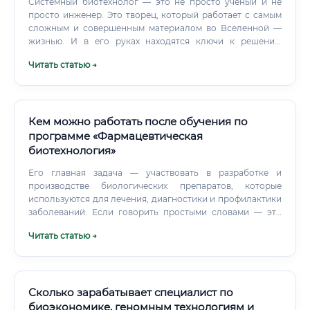
Системный биотехнолог — это не просто ученый и не
просто инженер. Это творец, который работает с самым
сложным и совершенным материалом во Вселенной —
жизнью. И в его руках находятся ключи к решению
многих проблем, стоящих перед человечеством.
Читать статью →
Кем можно работать после обучения по
программе «Фармацевтическая
биотехнология»
Его главная задача — участвовать в разработке и
производстве биологических препаратов, которые
используются для лечения, диагностики и профилактики
заболеваний. Если говорить простыми словами — это
человек, который умеет «работать с жизнью»:
Читать статью →
использовать живые системы (клетки, микроорганизмы,
ферменты) для того, чтобы создавать полезные вещества
в промышленных масштабах. Специалисты в этой
области могут работать в совершенно разных
Сколько зарабатывает специалист по
направлениях: Производственное направление.
биоэкономике, геномным технологиям и