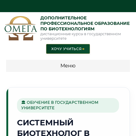
ДОПОЛНИТЕЛЬНОЕ
ПРОФЕССИОНАЛЬНОЕ ОБРАЗОВАНИЕ
ПО БИОТЕХНОЛОГИЯМ
дистанционные курсы в государственном
университете
ХОЧУ УЧИТЬСЯ
➜
Меню
💰 ПРОГРАММЫ И СТОИМОСТЬ
Стоимость по программам обучения "Биотехнологии"
🏛 ОБУЧЕНИЕ В ГОСУДАРСТВЕННОМ
УНИВЕРСИТЕТЕ
⛏️
СИСТЕМНЫЙ
БИОТЕХНОЛОГ В
Г. КАРАГАНДА