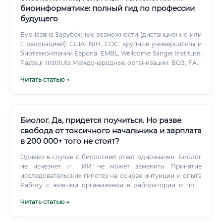
биоинформатике: полный гид по профессии
будущего
Бурназяна Зарубежные возможности (дистанционно или
с релокацией): США: NIH, CDC, крупные университеты и
биотехкомпании Европа: EMBL, Wellcome Sanger Institute,
Pasteur Institute Международные организации: ВОЗ, FAO
Зарплата специалиста: реальные цифры по регионам и
Читать статью →
позициям Биоинформатика — одна из немногих
биологических специальностей, где зарплаты
существенно выше среднего по научной сфере. Это
связано с тем, что специалист сочетает в себе
компетенции биолога и IT-профессионала, а рынок IT
Биолог. Да, придется поучиться. Но разве
традиционно хорошо оплачивается. Уровень зарплат по
свобода от токсичного начальника и зарплата
позициям в России (2024 год) Уровень зарплат по
в 200 000+ того не стоят?
секторам занятости Уровень зарплат по регионам
России Зарплаты на международном рынке (для
Однако в случае с биологией ответ однозначен: Биолог
сравнения) Важно учитывать, что многие российские
не исчезнет. ✅ ИИ не может заменить: Принятие
специалисты работают удалённо на иностранные
исследовательских гипотез на основе интуиции и опыта
компании или международные исследовательские
Работу с живыми организмами в лаборатории и поле
группы, получая зарплату, близкую к международному
Этическую оценку биологических экспериментов
Читать статью →
уровню.
Интерпретацию нестандартных результатов
Коммуникацию и работу в научных командах ⚠️ ИИ