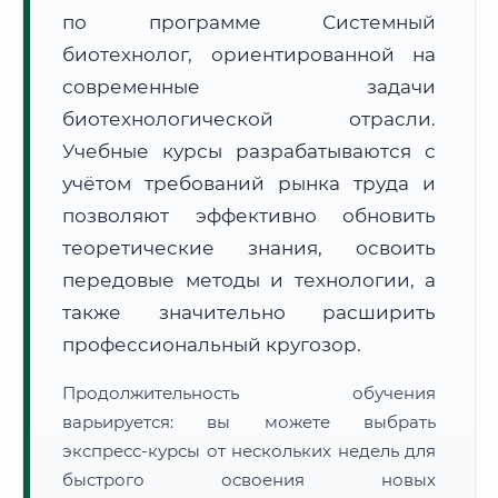
по программе Системный
биотехнолог, ориентированной на
современные задачи
биотехнологической отрасли.
Учебные курсы разрабатываются с
🚚
Расчет логистики оригиналов:
• Маршрут транзита:
~884 км
учётом требований рынка труда и
• Экспресс-доставка СДЭК / Почтой:
1–2 рабочих дня
позволяют эффективно обновить
📜 Документы и аккредитация
теоретические знания, освоить
ФИС ФРДО
передовые методы и технологии, а
также значительно расширить
профессиональный кругозор.
🔍
Нажмите на документ для увеличения и просмотра
Продолжительность обучения
варьируется: вы можете выбрать
экспресс-курсы от нескольких недель для
быстрого освоения новых