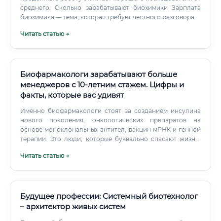
среднего. Сколько зарабатывают биохимики Зарплата
биохимика — тема, которая требует честного разговора.
Читать статью →
Биофармакологи зарабатывают больше
менеджеров с 10-летним стажем. Цифры и
факты, которые вас удивят
Именно биофармакологи стоят за созданием инсулина
нового поколения, онкологических препаратов на
основе моноклональных антител, вакцин мРНК и генной
терапии. Это люди, которые буквально спасают жизни,
работая в лабораториях, на производствах и в научных
Читать статью →
центрах по всему миру.
Будущее профессии: Системный биотехнолог
– архитектор живых систем