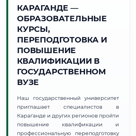
Точное местное время:
КАРАГАНДЕ —
13:35:13
ОБРАЗОВАТЕЛЬНЫЕ
Суббота, 8 Августа
КУРСЫ,
2026 г.
ПЕРЕПОДГОТОВКА И
+19°C
Погода в г. Караганда:
☀️
,
Ясно
ПОВЫШЕНИЕ
🌅 Восход:
04:47
🌇 Закат:
19:38
Световой день:
14 ч. 51 мин.
КВАЛИФИКАЦИИ В
ГОСУДАРСТВЕННОМ
📍 Региональная справка
г. Караганда
ВУЗЕ
Субъект:
Республика Казахстан
Тел. код:
+7 (7212)
Наш государственный университет
Почтовые индексы:
100000–100030
приглашает специалистов в
Часовой пояс:
UTC+5
Формат учебы:
Караганде и других регионов пройти
Дистанционно
повышение квалификации и
🗺️ Зона обслуживания: г. Караганда
профессиональную переподготовку