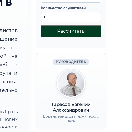
 В
Количество слушателей:
листов
Рассчитать
шение
вку по
ной на
РУКОВОДИТЕЛЬ
чебные
руда и
нания,
ительно
Тарасов Евгений
Александрович
ыбрать
Доцент, кандидат технических
я новых
наук
ивности