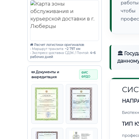
работы
чтобы
профес
🚚
Расчет логистики оригиналов:
• Маршрут транзита:
~2 797 км
🏛 Госу
• Экспресс-доставка СДЭК / Почтой:
4–6
рабочих дней
данному
📜 Документы и
ФИС
аккредитация
ФРДО
СИС
НАПР
Биотех
ТИП К
профес