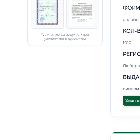
ФОРМ
онлайн
КОЛ-В
🔍
Нажмите на документ для
увеличения и просмотра
1010
РЕГИО
Любер
ВЫДА
диплом 
Узнать ц