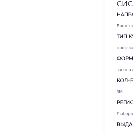
СИС
НАПР
Биотех
ТИП К
профес
ФОРМ
заочно 
КОЛ-В
516
РЕГИО
Любер
ВЫДА