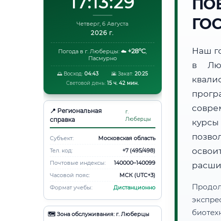
17:13:30
ПО
ГО
Четверг, 6 Августа
2026 г.
Наш г
+28°C
Погода в г. Люберцы:
☁️
,
Пасмурно
в Лю
🌅 Восход:
04:43
🌇 Закат:
20:25
квали
Световой день:
15 ч. 42 мин.
прогр
совре
📍 Региональная
г.
справка
Люберцы
курсы
позво
Субъект:
Московская область
освоит
Тел. код:
+7 (495/498)
Почтовые индексы:
140000–140099
расши
Часовой пояс:
МСК (UTC+3)
Продо
Формат учебы:
Дистанционно
экспре
биотех
🗺️ Зона обслуживания: г. Люберцы