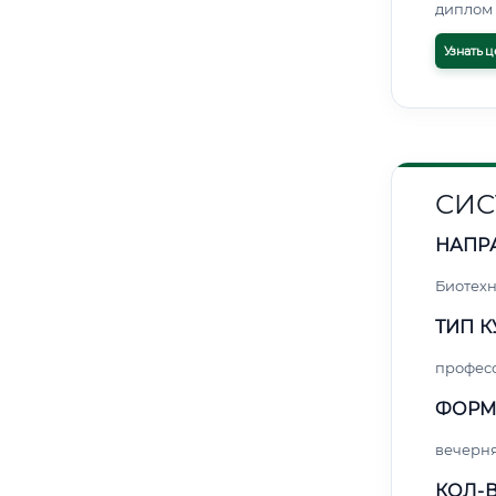
диплом 
Узнать ц
СИС
НАПР
Биотех
ТИП К
профес
ФОРМ
вечерн
КОЛ-В