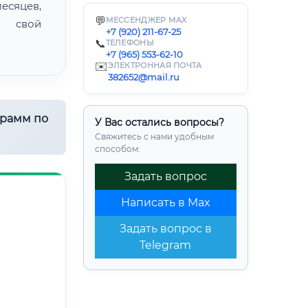
есяцев,
💬
МЕССЕНДЖЕР MAX
ь свой
+7 (920) 211-67-25
📞
ТЕЛЕФОНЫ
+7 (965) 553-62-10
✉️
ЭЛЕКТРОННАЯ ПОЧТА
382652@mail.ru
грамм по
У Вас остались вопросы?
Свяжитесь с нами удобным
способом:
Задать вопрос
Написать в Max
Задать вопрос в
Telegram