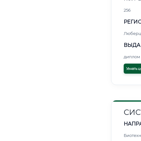
256
РЕГИО
Любер
ВЫДА
диплом 
Узнать ц
СИС
НАПР
Биотех