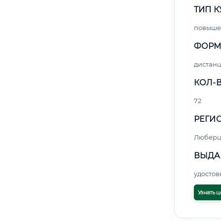
ТИП К
повыше
ФОРМ
дистан
КОЛ-В
72
РЕГИО
Любер
ВЫДА
удосто
Узнать ц