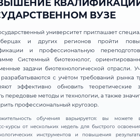
ВЫШЕНИЕ КВАЛИФИКАЦИИ
СУДАРСТВЕННОМ ВУЗЕ
осударственный университет приглашает специа
берцах и других регионов пройти повы
фикации и профессиональную переподгото
амме Системный биотехнолог, ориентирован
менные задачи биотехнологической отрасли. У
 разрабатываются с учётом требований рынка т
ляют эффективно обновить теоретические з
ь передовые методы и технологии, а также знач
рить профессиональный кругозор.
лжительность обучения варьируется: вы можете в
сс-курсы от нескольких недель для быстрого освоени
нологических инструментов и повышения результат