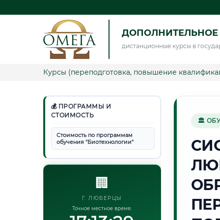
ДОПОЛНИТЕЛЬНОЕ
дистанционные курсы в госуда
Курсы (переподготовка, повышение квалифика
💰 ПРОГРАММЫ И
СТОИМОСТЬ
🏛 ОБ
Стоимость по программам
СИ
обучения "Биотехнологии"
ЛЮ
🏢
ОБ
Г. ЛЮБЕРЦЫ
ПЕ
Точное местное время: