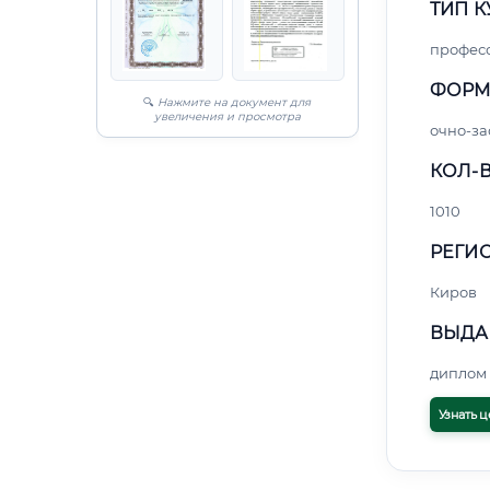
ТИП К
профес
ФОРМ
🔍
Нажмите на документ для
увеличения и просмотра
очно-за
КОЛ-В
1010
РЕГИО
Киров
ВЫДА
диплом 
Узнать ц