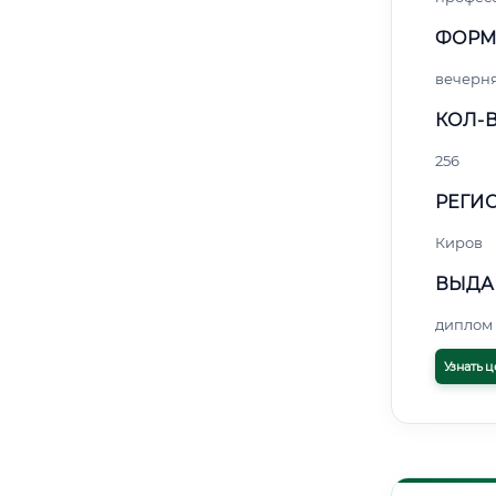
ФОРМ
вечерн
КОЛ-В
256
РЕГИО
Киров
ВЫДА
диплом 
Узнать ц