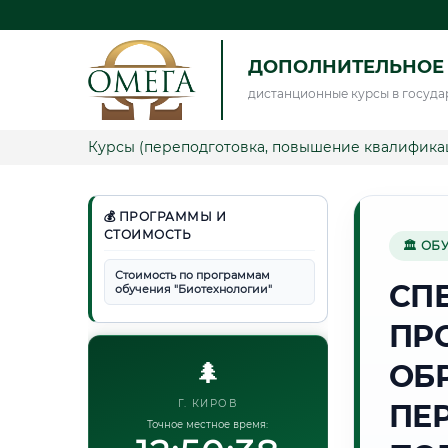
ДОПОЛНИТЕЛЬНОЕ
дистанционные курсы в госуда
Курсы (переподготовка, повышение квалифика
💰 ПРОГРАММЫ И
СТОИМОСТЬ
🏛 ОБ
Стоимость по программам
СП
обучения "Биотехнологии"
ПР
🌲
ОБ
Г. КИРОВ
ПЕ
Точное местное время: