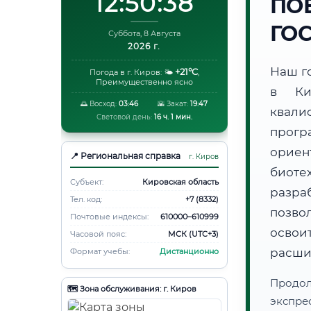
12:50:39
ПО
ГО
Суббота, 8 Августа
2026 г.
Наш г
+21°C
Погода в г. Киров:
🌤️
,
Преимущественно ясно
в Ки
🌅 Восход:
03:46
🌇 Закат:
19:47
квали
Световой день:
16 ч. 1 мин.
прогр
ори
📍 Региональная справка
г. Киров
биот
Субъект:
Кировская область
разра
Тел. код:
+7 (8332)
позво
Почтовые индексы:
610000–610999
освоит
Часовой пояс:
МСК (UTC+3)
расши
Формат учебы:
Дистанционно
Продо
🗺️ Зона обслуживания: г. Киров
экспре