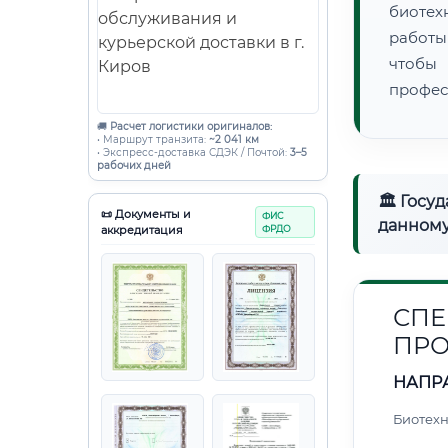
биотех
работы
чтобы
профес
🚚
Расчет логистики оригиналов:
• Маршрут транзита:
~2 041 км
• Экспресс-доставка СДЭК / Почтой:
3–5
рабочих дней
🏛 Госу
📜 Документы и
ФИС
данному
аккредитация
ФРДО
СПЕ
ПРО
НАПР
Биотех