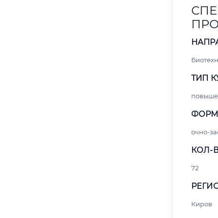
СПЕ
ПРО
НАПР
Биотех
ТИП К
повыше
ФОРМ
очно-за
КОЛ-В
72
РЕГИО
Киров