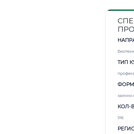
СПЕ
ПРО
НАПР
Биотех
ТИП К
профес
ФОРМ
заочно
КОЛ-В
516
РЕГИО