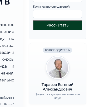
 В
Количество слушателей:
листов
Рассчитать
шение
вку по
дства,
РУКОВОДИТЕЛЬ
дачи
курсы
руда и
нания,
ительно
Тарасов Евгений
Александрович
Доцент, кандидат технических
ыбрать
наук
я новых