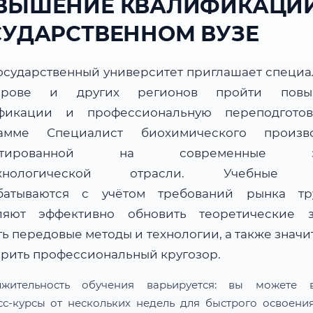
ВЫШЕНИЕ КВАЛИФИКАЦИИ
СУДАРСТВЕННОМ ВУЗЕ
осударственный университет приглашает специа
рове и других регионов пройти повы
фикации и профессиональную переподгото
амме Специалист биохимического произво
ентированной на современные за
ехнологической отрасли. Учебные 
батываются с учётом требований рынка т
ляют эффективно обновить теоретические з
ь передовые методы и технологии, а также знач
рить профессиональный кругозор.
лжительность обучения варьируется: вы можете в
сс-курсы от нескольких недель для быстрого освоени