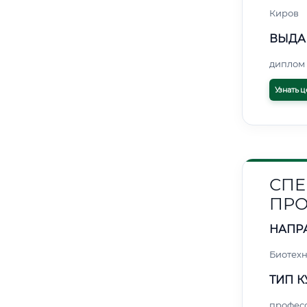
Киров
ВЫДА
диплом 
Узнать ц
СПЕ
ПРО
НАПР
Биотех
ТИП К
профес