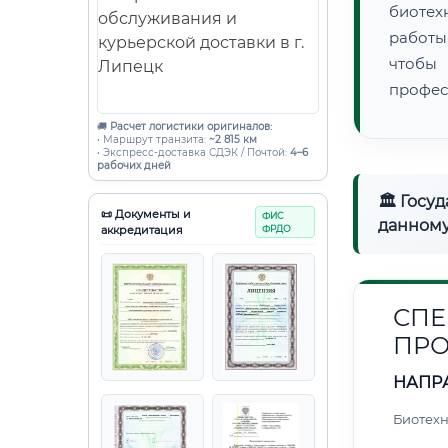
биотех
работы
чтобы
профес
🚚
Расчет логистики оригиналов:
• Маршрут транзита:
~2 815 км
• Экспресс-доставка СДЭК / Почтой:
4–6
рабочих дней
🏛 Госу
📜 Документы и
ФИС
данному
аккредитация
ФРДО
СПЕ
ПРО
НАПР
Биотех