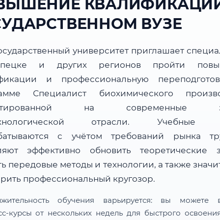
ВЫШЕНИЕ КВАЛИФИКАЦИИ
СУДАРСТВЕННОМ ВУЗЕ
осударственный университет приглашает специа
пецке и других регионов пройти повы
фикации и профессиональную переподгото
амме Специалист биохимического произво
ентированной на современные за
ехнологической отрасли. Учебные 
батываются с учётом требований рынка т
ляют эффективно обновить теоретические з
ь передовые методы и технологии, а также знач
рить профессиональный кругозор.
лжительность обучения варьируется: вы можете в
сс-курсы от нескольких недель для быстрого освоени