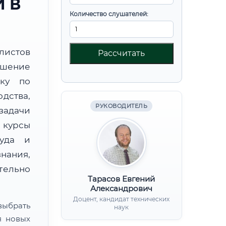
 В
Количество слушателей:
листов
Рассчитать
шение
вку по
дства,
РУКОВОДИТЕЛЬ
дачи
курсы
руда и
нания,
ительно
Тарасов Евгений
Александрович
Доцент, кандидат технических
ыбрать
наук
я новых