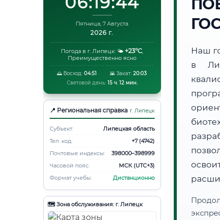
06:19:45
ПО
ГО
Пятница, 7 Августа
2026 г.
Наш г
+23°C
Погода в г. Липецк:
🌤️
,
Преимущественно ясно
в Ли
🌅 Восход:
04:51
🌇 Закат:
20:03
квали
Световой день:
15 ч. 12 мин.
прогр
ори
📍 Региональная справка
г. Липецк
биот
Субъект:
Липецкая область
разра
Тел. код:
+7 (4742)
позво
Почтовые индексы:
398000–398999
освоит
Часовой пояс:
МСК (UTC+3)
расши
Формат учебы:
Дистанционно
Продо
🗺️ Зона обслуживания: г. Липецк
экспре