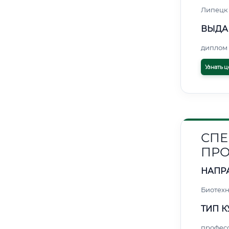
Липецк
ВЫДА
диплом 
Узнать ц
СПЕ
ПРО
НАПР
Биотех
ТИП К
профес