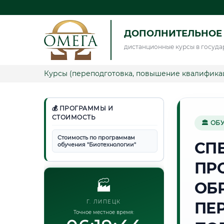
ДОПОЛНИТЕЛЬНОЕ
дистанционные курсы в госуда
Курсы (переподготовка, повышение квалифика
💰 ПРОГРАММЫ И
СТОИМОСТЬ
🏛 ОБ
Стоимость по программам
СП
обучения "Биотехнологии"
ПР
🏭
ОБ
Г. ЛИПЕЦК
ПЕ
Точное местное время: