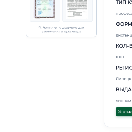
ТИП К
профес
ФОРМ
🔍
Нажмите на документ для
увеличения и просмотра
дистан
КОЛ-В
1010
РЕГИО
Липецк
ВЫДА
диплом 
Узнать ц