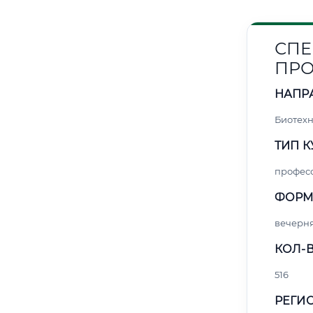
СПЕ
ПРО
НАПР
Биотех
ТИП К
профес
ФОРМ
вечерн
КОЛ-В
516
РЕГИО