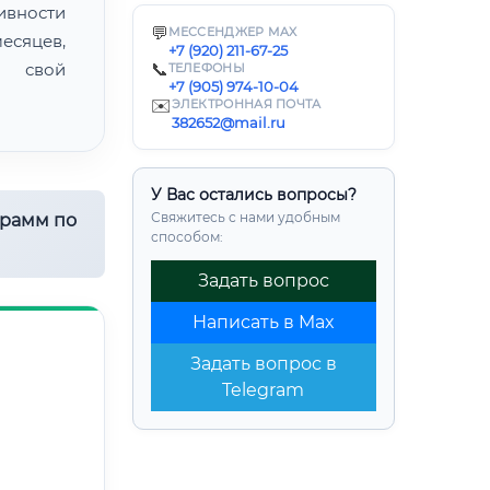
ивности
💬
МЕССЕНДЖЕР MAX
есяцев,
+7 (920) 211-67-25
ь свой
📞
ТЕЛЕФОНЫ
+7 (905) 974-10-04
✉️
ЭЛЕКТРОННАЯ ПОЧТА
382652@mail.ru
У Вас остались вопросы?
Свяжитесь с нами удобным
грамм по
способом:
Задать вопрос
Написать в Max
Задать вопрос в
Telegram