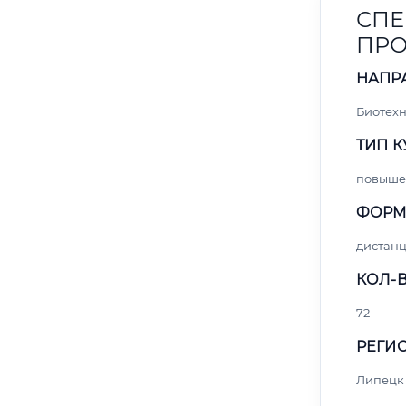
СПЕ
ПРО
НАПР
Биотех
ТИП К
повыше
ФОРМ
дистан
КОЛ-В
72
РЕГИО
Липецк