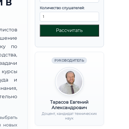
 В
Количество слушателей:
листов
Рассчитать
шение
вку по
дства,
РУКОВОДИТЕЛЬ
дачи
курсы
руда и
нания,
ительно
Тарасов Евгений
Александрович
Доцент, кандидат технических
ыбрать
наук
я новых