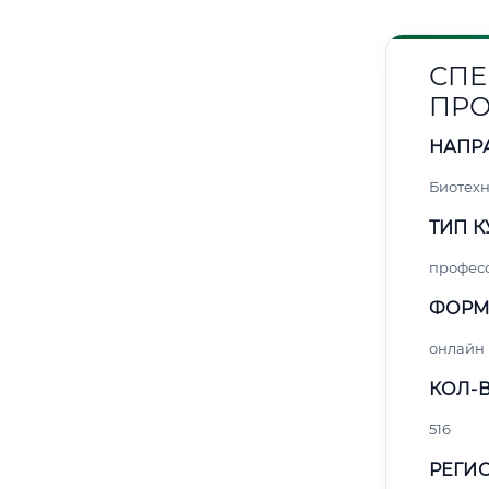
СПЕ
ПРО
НАПР
Биотех
ТИП К
профес
ФОРМ
онлайн
КОЛ-В
516
РЕГИО