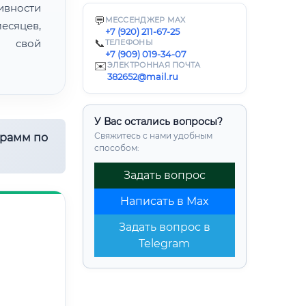
ивности
💬
МЕССЕНДЖЕР MAX
есяцев,
+7 (920) 211-67-25
ь свой
📞
ТЕЛЕФОНЫ
+7 (909) 019-34-07
✉️
ЭЛЕКТРОННАЯ ПОЧТА
382652@mail.ru
У Вас остались вопросы?
Свяжитесь с нами удобным
грамм по
способом:
Задать вопрос
Написать в Max
Задать вопрос в
Telegram