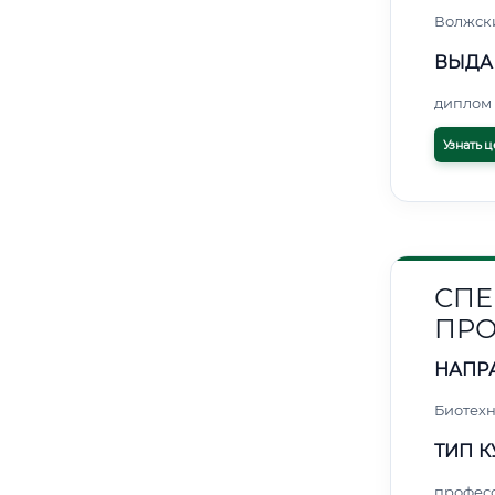
Волжск
ВЫДА
диплом 
Узнать ц
СПЕ
ПРО
НАПР
Биотех
ТИП К
профес