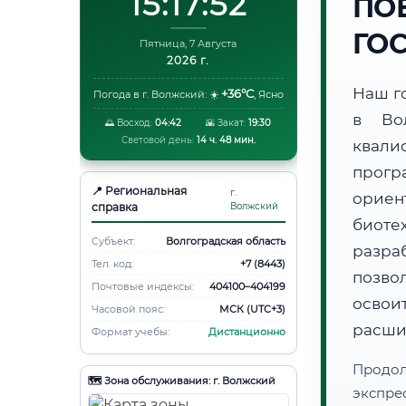
15:17:53
ПО
ГО
Пятница, 7 Августа
2026 г.
Наш г
+36°C
Погода в г. Волжский:
☀️
,
Ясно
в Во
🌅 Восход:
04:42
🌇 Закат:
19:30
Световой день:
14 ч. 48 мин.
квали
прогр
📍 Региональная
г.
ори
справка
Волжский
биот
Субъект:
Волгоградская область
разра
Тел. код:
+7 (8443)
позво
Почтовые индексы:
404100–404199
освоит
Часовой пояс:
МСК (UTC+3)
расши
Формат учебы:
Дистанционно
Продо
🗺️ Зона обслуживания: г. Волжский
экспре