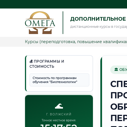
ДОПОЛНИТЕЛЬНОЕ
дистанционные курсы в госуда
Курсы (переподготовка, повышение квалифика
💰 ПРОГРАММЫ И
СТОИМОСТЬ
🏛 ОБ
Стоимость по программам
СП
обучения "Биотехнологии"
ПР
🌊
ОБ
Г. ВОЛЖСКИЙ
ПЕ
Точное местное время: