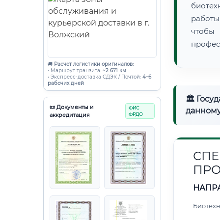
биотех
работы
чтобы
профес
🚚
Расчет логистики оригиналов:
• Маршрут транзита:
~2 671 км
• Экспресс-доставка СДЭК / Почтой:
4–6
рабочих дней
🏛 Госу
📜 Документы и
ФИС
данному
аккредитация
ФРДО
СПЕ
ПРО
НАПР
Биотех