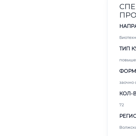
СПЕ
ПРО
НАПР
Биотех
ТИП К
повыше
ФОРМ
заочно 
КОЛ-В
72
РЕГИО
Волжск