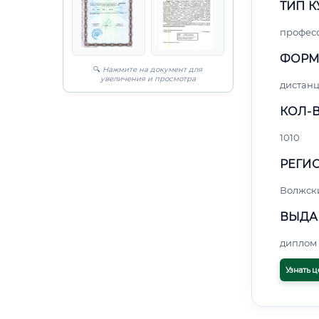
ТИП К
профес
ФОРМ
🔍
Нажмите на документ для
увеличения и просмотра
дистан
КОЛ-В
1010
РЕГИО
Волжск
ВЫДА
диплом 
Узнать ц