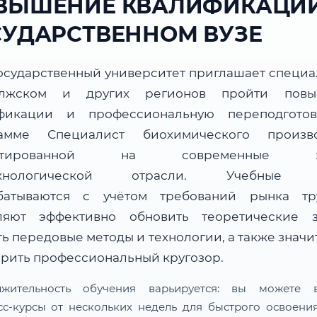
ВЫШЕНИЕ КВАЛИФИКАЦИИ
СУДАРСТВЕННОМ ВУЗЕ
осударственный университет приглашает специа
лжском и других регионов пройти повы
фикации и профессиональную переподгото
амме Специалист биохимического произво
ентированной на современные за
ехнологической отрасли. Учебные 
батываются с учётом требований рынка т
ляют эффективно обновить теоретические з
ь передовые методы и технологии, а также знач
рить профессиональный кругозор.
лжительность обучения варьируется: вы можете в
сс-курсы от нескольких недель для быстрого освоени