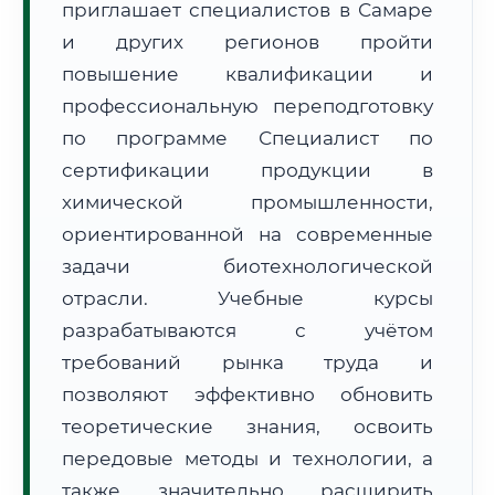
приглашает специалистов в Самаре
и других регионов пройти
повышение квалификации и
профессиональную переподготовку
по программе Специалист по
🚚
Расчет логистики оригиналов:
сертификации продукции в
• Маршрут транзита:
~2 127 км
• Экспресс-доставка СДЭК / Почтой:
3–5 рабочих дней
химической промышленности,
ориентированной на современные
📜 Документы и аккредитация
ФИС ФРДО
задачи биотехнологической
отрасли. Учебные курсы
разрабатываются с учётом
🔍
Нажмите на документ для увеличения и просмотра
требований рынка труда и
позволяют эффективно обновить
теоретические знания, освоить
передовые методы и технологии, а
также значительно расширить