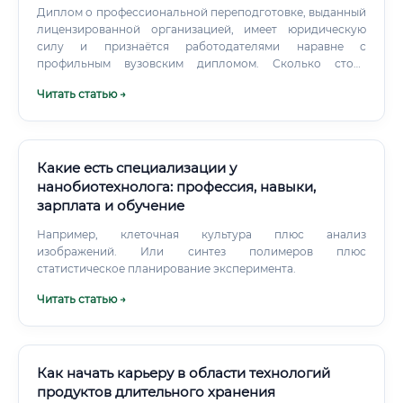
Диплом о профессиональной переподготовке, выданный
лицензированной организацией, имеет юридическую
силу и признаётся работодателями наравне с
профильным вузовским дипломом. Сколько стоит
обучение и как быстро оно окупится: 💡 Вывод:
Читать статью →
Программы профессиональной переподготовки
демонстрируют наилучшее соотношение стоимости и
срока окупаемости. При стартовом доходе после
обучения от 50 000 рублей вложения возвращаются уже
за 2–3 месяца работы.
Какие есть специализации у
нанобиотехнолога: профессия, навыки,
зарплата и обучение
Например, клеточная культура плюс анализ
изображений. Или синтез полимеров плюс
статистическое планирование эксперимента.
Читать статью →
Как начать карьеру в области технологий
продуктов длительного хранения