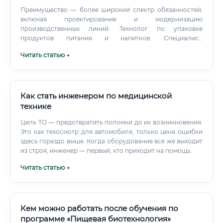
Преимущество — более широкий спектр обязанностей,
включая проектирование и модернизацию
производственных линий. Технолог по упаковке
продуктов питания и напитков: Специалист,
разрабатывающий и контролирующий процессы
Читать статью →
упаковки продукции. Преимущество — возможность
работать на стыке технологий хранения и маркетинга,
обеспечивая привлекательность и сохранность
продуктов.
Как стать инженером по медицинской
технике
Цель ТО — предотвратить поломки до их возникновения.
Это как техосмотр для автомобиля, только цена ошибки
здесь гораздо выше. Когда оборудование все же выходит
из строя, инженер — первый, кто приходит на помощь.
Читать статью →
Кем можно работать после обучения по
программе «Пищевая биотехнология»