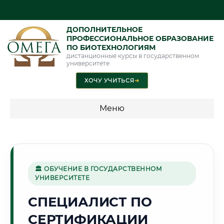
ДОПОЛНИТЕЛЬНОЕ
ПРОФЕССИОНАЛЬНОЕ ОБРАЗОВАНИЕ
ПО БИОТЕХНОЛОГИЯМ
дистанционные курсы в государственном
университете
ХОЧУ УЧИТЬСЯ
➜
Меню
💰 ПРОГРАММЫ И СТОИМОСТЬ
Стоимость по программам обучения "Биотехнологии"
🏛 ОБУЧЕНИЕ В ГОСУДАРСТВЕННОМ
УНИВЕРСИТЕТЕ
🌉
СПЕЦИАЛИСТ ПО
СЕРТИФИКАЦИИ
Г. САМАРА