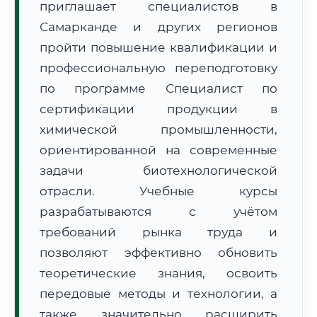
приглашает специалистов в
Самарканде и других регионов
пройти повышение квалификации и
профессиональную переподготовку
по программе Специалист по
🚚
Расчет логистики оригиналов:
сертификации продукции в
• Маршрут транзита:
~2 081 км
• Экспресс-доставка СДЭК / Почтой:
3–5 рабочих дней
химической промышленности,
ориентированной на современные
📜 Документы и аккредитация
ФИС ФРДО
задачи биотехнологической
отрасли. Учебные курсы
разрабатываются с учётом
🔍
Нажмите на документ для увеличения и просмотра
требований рынка труда и
позволяют эффективно обновить
теоретические знания, освоить
передовые методы и технологии, а
также значительно расширить