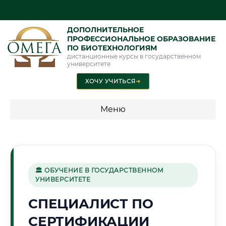
ДОПОЛНИТЕЛЬНОЕ
ПРОФЕССИОНАЛЬНОЕ ОБРАЗОВАНИЕ
ПО БИОТЕХНОЛОГИЯМ
дистанционные курсы в государственном
университете
ХОЧУ УЧИТЬСЯ
➜
Меню
💰 ПРОГРАММЫ И СТОИМОСТЬ
Стоимость по программам обучения "Биотехнологии"
🏛 ОБУЧЕНИЕ В ГОСУДАРСТВЕННОМ
УНИВЕРСИТЕТЕ
🕌
СПЕЦИАЛИСТ ПО
СЕРТИФИКАЦИИ
Г. САМАРКАНД