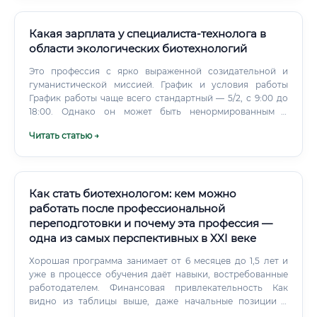
Какая зарплата у специалиста-технолога в
области экологических биотехнологий
Это профессия с ярко выраженной созидательной и
гуманистической миссией. График и условия работы
График работы чаще всего стандартный — 5/2, с 9:00 до
18:00. Однако он может быть ненормированным в
периоды запуска новых установок или проведения
Читать статью →
длительных экспериментов, которые требуют
постоянного контроля.
Как стать биотехнологом: кем можно
работать после профессиональной
переподготовки и почему эта профессия —
одна из самых перспективных в XXI веке
Хорошая программа занимает от 6 месяцев до 1,5 лет и
уже в процессе обучения даёт навыки, востребованные
работодателем. Финансовая привлекательность Как
видно из таблицы выше, даже начальные позиции в
биотехнологии предполагают конкурентоспособные