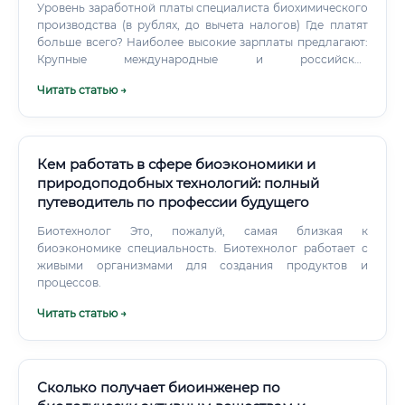
Уровень заработной платы специалиста биохимического
производства (в рублях, до вычета налогов) Где платят
больше всего? Наиболее высокие зарплаты предлагают:
Крупные международные и российские
фармацевтические компании. Предприятия,
Читать статью →
расположенные в столичных регионах (Москва, Санкт-
Петербург) и крупных научных центрах (Новосибирск,
Казань).
Кем работать в сфере биоэкономики и
природоподобных технологий: полный
путеводитель по профессии будущего
Биотехнолог Это, пожалуй, самая близкая к
биоэкономике специальность. Биотехнолог работает с
живыми организмами для создания продуктов и
процессов.
Читать статью →
Сколько получает биоинженер по