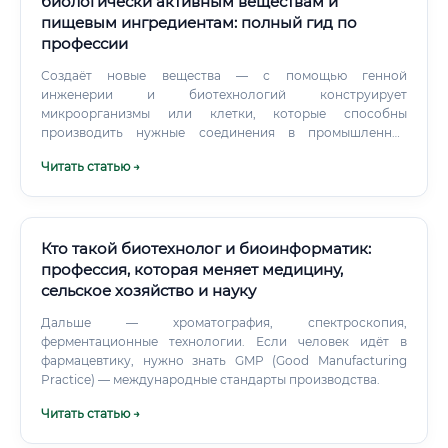
биологически активным веществам и
пищевым ингредиентам: полный гид по
профессии
Создаёт новые вещества — с помощью генной
инженерии и биотехнологий конструирует
микроорганизмы или клетки, которые способны
производить нужные соединения в промышленных
количествах. Разрабатывает технологии производства —
Читать статью →
думает о том, как наладить выпуск БАВ в больших
объёмах с минимальными затратами и максимальным
качеством.
Кто такой биотехнолог и биоинформатик:
профессия, которая меняет медицину,
сельское хозяйство и науку
Дальше — хроматография, спектроскопия,
ферментационные технологии. Если человек идёт в
фармацевтику, нужно знать GMP (Good Manufacturing
Practice) — международные стандарты производства.
Читать статью →