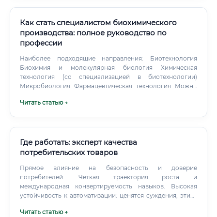
Биотехнологическое сообщество в России достаточно
компактное, и многие вакансии заполняются через
личные контакты. Поэтому с самого начала карьеры
Как стать специалистом биохимического
важно: Посещать отраслевые конференции (РосБиоТех,
производства: полное руководство по
Биотехнология-Т, форум BioRussia) Вступать в
профессии
профессиональные ассоциации — Российская
ассоциация производителей биотехнологической
Наиболее подходящие направления: Биотехнология
продукции Поддерживать контакты с преподавателями,
Биохимия и молекулярная биология Химическая
научными руководителями и коллегами по лаборатории
технология (со специализацией в биотехнологии)
Быть активным в профессиональных сообществах в
Микробиология Фармацевтическая технология Можно
ли войти в профессию без опыта? Выпускники вузов
социальных сетях и на платформе LinkedIn Шаг 7.
Читать статью →
обычно начинают с начальных позиций: Лаборант-
микробиолог / биохимик: работа в отделе контроля
качества, получение практических навыков анализа.
Оператор технологической установки / аппаратчик:
непосредственная работа "в поле" с оборудованием под
Где работать: эксперт качества
руководством опытного технолога.
потребительских товаров
Прямое влияние на безопасность и доверие
потребителей. Четкая траектория роста и
международная конвертируемость навыков. Высокая
устойчивость к автоматизации: ценятся суждения, этика
и межфункциональная координация.
Читать статью →