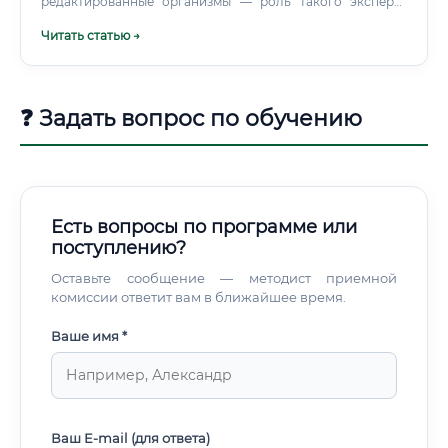
редактированные организмы — роль такого эксперта
становится критически важной. Без грамотной
Читать статью →
экспертизы биотехнологический прогресс превращается
в неконтролируемый риск.
❓ Задать вопрос по обучению
Есть вопросы по программе или
поступлению?
Оставьте сообщение — методист приемной
комиссии ответит вам в ближайшее время.
Ваше имя *
Ваш E-mail (для ответа)