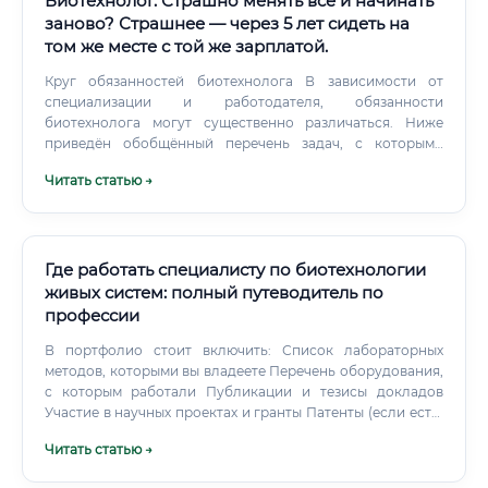
Биотехнолог. Страшно менять всё и начинать
заново? Страшнее — через 5 лет сидеть на
том же месте с той же зарплатой.
Круг обязанностей биотехнолога В зависимости от
специализации и работодателя, обязанности
биотехнолога могут существенно различаться. Ниже
приведён обобщённый перечень задач, с которыми
сталкивается специалист в своей ежедневной практике.
Читать статью →
⚠️ Важно понимать: биотехнолог — это не только «учёный
в халате».
Где работать специалисту по биотехнологии
живых систем: полный путеводитель по
профессии
В портфолио стоит включить: Список лабораторных
методов, которыми вы владеете Перечень оборудования,
с которым работали Публикации и тезисы докладов
Участие в научных проектах и гранты Патенты (если есть)
Дипломы и сертификаты о прохождении
Читать статью →
дополнительного обучения Шаг 6. Сетевое
взаимодействие и профессиональное сообщество