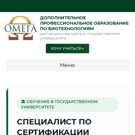
ДОПОЛНИТЕЛЬНОЕ
ПРОФЕССИОНАЛЬНОЕ ОБРАЗОВАНИЕ
ПО БИОТЕХНОЛОГИЯМ
дистанционные курсы в государственном
университете
ХОЧУ УЧИТЬСЯ
➜
Меню
💰 ПРОГРАММЫ И СТОИМОСТЬ
Стоимость по программам обучения "Биотехнологии"
🏛 ОБУЧЕНИЕ В ГОСУДАРСТВЕННОМ
УНИВЕРСИТЕТЕ
⚔️
СПЕЦИАЛИСТ ПО
СЕРТИФИКАЦИИ
Г. ВОЛГОГРАД