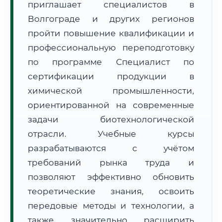
приглашает специалистов в
Волгограде и других регионов
пройти повышение квалификации и
профессиональную переподготовку
по программе Специалист по
🚚
Расчет логистики оригиналов:
сертификации продукции в
• Маршрут транзита:
~2 693 км
• Экспресс-доставка СДЭК / Почтой:
4–6 рабочих дней
химической промышленности,
ориентированной на современные
📜 Документы и аккредитация
ФИС ФРДО
задачи биотехнологической
отрасли. Учебные курсы
разрабатываются с учётом
🔍
Нажмите на документ для увеличения и просмотра
требований рынка труда и
позволяют эффективно обновить
теоретические знания, освоить
передовые методы и технологии, а
также значительно расширить